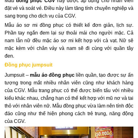
Mẫu
đồng phục CGV
này được áp dụng cho nhân viên
đặt vé và soát vé. Điều này làm tăng tính chuyên nghiệp và
sang trọng cho dịch vụ của CGV.
Mẫu áo sơ mi đồng phục có thiết kế đơn giản, lịch sự.
Phần tay ngắn đem lại sự thoải mái cho người mặc. Cả
nam lẫn nữ đều mặc áo sơ mi kết hợp với cà vạt. Nữ sẽ
mặc kèm với chân váy và nam sẽ đi cùng với quần tây
đen.
Đồng phục jumpsuit
Jumpsuit –
mẫu áo đồng phục
liền quần, tạo được sự ấn
tượng trong mắt nhiều nhân viên cũng như khách hàng
của CGV. Mẫu trang phục có thể được biến tấu với nhiều
kiểu khác nhau, chẳng hạn có thể kết hợp với mũ nơ và tai
thỏ với nhân viên nữ. Mẫu đồng phục vừa làm nên tính độc
đáo cũng như thể hiện phong cách trẻ trung, năng động
của CGV.