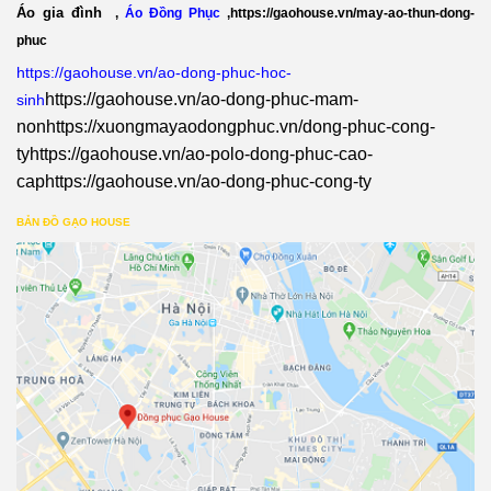
Áo gia đình
,
Áo Đồng Phục
,
https://gaohouse.vn/may-ao-thun-dong-
phuc
https://gaohouse.vn/ao-dong-phuc-hoc-
https://gaohouse.vn/ao-dong-phuc-mam-
sinh
non
https://xuongmayaodongphuc.vn/dong-phuc-cong-
ty
https://gaohouse.vn/ao-polo-dong-phuc-cao-
cap
https://gaohouse.vn/ao-dong-phuc-cong-ty
BẢN ĐỒ GẠO HOUSE