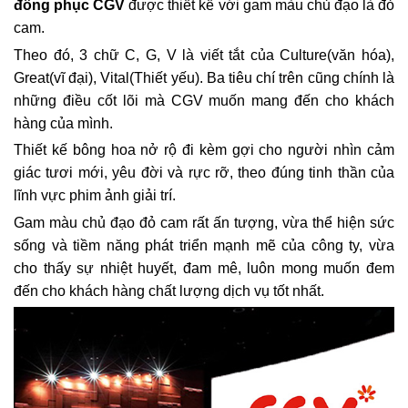
đồng phục CGV
được thiết kế với gam màu chủ đạo là đỏ
cam.
Theo đó, 3 chữ C, G, V là viết tắt của Culture(văn hóa),
Great(vĩ đại), Vital(Thiết yếu). Ba tiêu chí trên cũng chính là
những điều cốt lõi mà CGV muốn mang đến cho khách
hàng của mình.
Thiết kế bông hoa nở rộ đi kèm gợi cho người nhìn cảm
giác tươi mới, yêu đời và rực rỡ, theo đúng tinh thần của
lĩnh vực phim ảnh giải trí.
Gam màu chủ đạo đỏ cam rất ấn tượng, vừa thể hiện sức
sống và tiềm năng phát triển mạnh mẽ của công ty, vừa
cho thấy sự nhiệt huyết, đam mê, luôn mong muốn đem
đến cho khách hàng chất lượng dịch vụ tốt nhất.