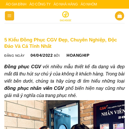
Skip
ÁO GIA ĐÌNH
ÁO CÔNG TY
ÁO NHÀ HÀNG
ÁO NHÓM
Slot 5000
Slot pulsa
to
content
5 Kiểu Đồng Phục CGV Đẹp, Chuyên Nghiệp, Độc
Đáo Và Cá Tính Nhất
04/04/2022
HOANGHIP
ĐĂNG NGÀY
BỞI
Đồng phục CGV
với nhiều mẫu thiết kế đa dạng và đẹp
mắt đã thu hút sự chú ý của không ít khách hàng. Trong bài
viết bên dưới, chúng ta hãy cùng đi tìm hiểu những loại
đồng phục nhân viên CGV
phổ biến hiện nay cũng như
giải mã ý nghĩa của trang phục nhé.