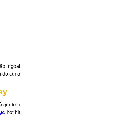
tập, ngoại
u đó cũng
ay
à giữ trọn
ục
hot hit