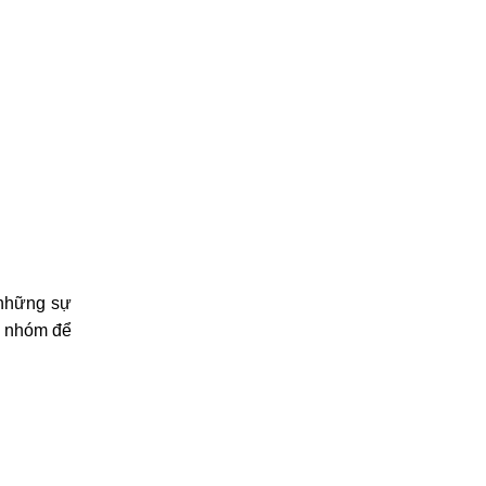
 những sự
nhóm
để