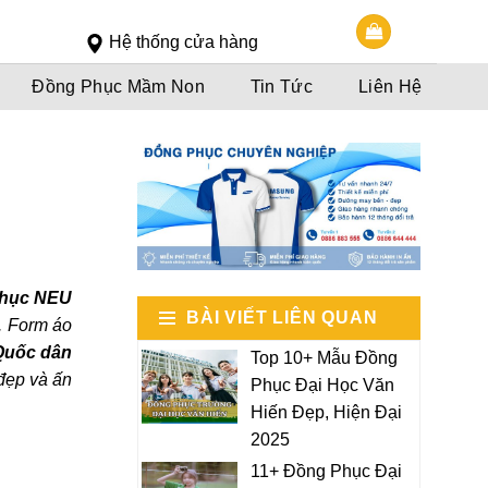
Slot 5000
Slot pulsa
situs slot
Hệ thống cửa hàng
Đồng Phục Mầm Non
Tin Tức
Liên Hệ
hục NEU
BÀI VIẾT LIÊN QUAN
g. Form áo
Quốc dân
Top 10+ Mẫu Đồng
đẹp và ấn
Phục Đại Học Văn
Hiến Đẹp, Hiện Đại
2025
11+ Đồng Phục Đại