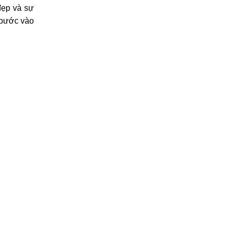
đẹp và sự
 bước vào