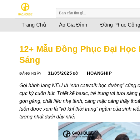
Skip
to
content
Trang Chủ
Áo Gia Đình
Đồng Phục Công
12+ Mẫu Đồng Phục Đại Học 
Sáng
31/05/2025
HOANGHIP
ĐĂNG NGÀY
BỞI
Gọi hành lang NEU là “sàn catwalk học đường” cũng c
cực kỳ cuốn hút. Thiết kế basic, trẻ trung và tươi sán
gọn gàng, chất liệu nhẹ tênh, càng mặc càng thấy thoả
luôn được xem là “vũ khí thời trang” ngầm của sinh 
tượng nhất dưới đây nhé!