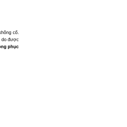
không cổ.
oà do được
ồng phục