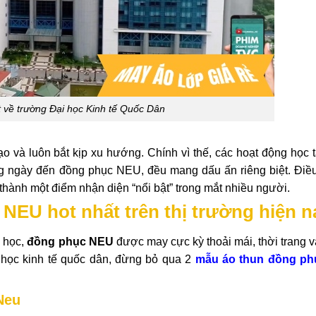
ét về trường Đại học Kinh tế Quốc Dân
ạo và luôn bắt kịp xu hướng. Chính vì thế, các hoạt động học 
ng ngày đến đồng phục NEU, đều mang dấu ấn riêng biệt. Điề
thành một điểm nhận diện “nổi bật” trong mắt nhiều người.
NEU hot nhất trên thị trường hiện n
o học,
đồng phục NEU
được may cực kỳ thoải mái, thời trang v
i học kinh tế quốc dân, đừng bỏ qua 2
mẫu áo thun đồng ph
Neu