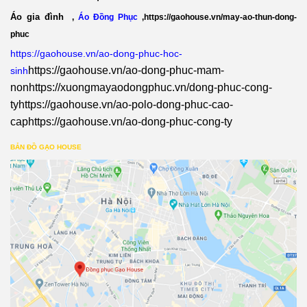
Áo gia đình
,
Áo Đồng Phục
,
https://gaohouse.vn/may-ao-thun-dong-
phuc
https://gaohouse.vn/ao-dong-phuc-hoc-
https://gaohouse.vn/ao-dong-phuc-mam-
sinh
non
https://xuongmayaodongphuc.vn/dong-phuc-cong-
ty
https://gaohouse.vn/ao-polo-dong-phuc-cao-
cap
https://gaohouse.vn/ao-dong-phuc-cong-ty
BẢN ĐỒ GẠO HOUSE