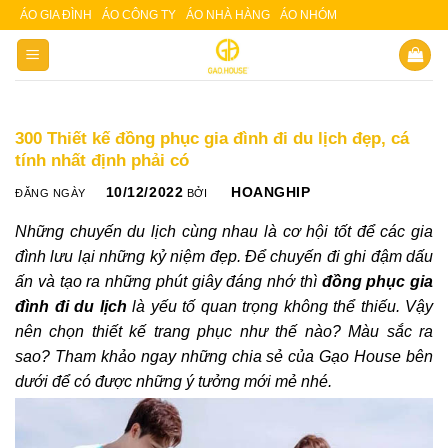
Skip
ÁO GIA ĐÌNH
ÁO CÔNG TY
ÁO NHÀ HÀNG
ÁO NHÓM
Slot 5000
Slot pulsa
to
content
300 Thiết kế đồng phục gia đình đi du lịch đẹp, cá
tính nhất định phải có
10/12/2022
HOANGHIP
ĐĂNG NGÀY
BỞI
Những chuyến du lịch cùng nhau là cơ hội tốt để các gia
đình lưu lại những kỷ niệm đẹp. Để chuyến đi ghi đậm dấu
ấn và tạo ra những phút giây đáng nhớ thì
đồng phục gia
đình đi du lịch
là yếu tố quan trọng không thể thiếu. Vậy
nên chọn thiết kế trang phục như thế nào? Màu sắc ra
sao? Tham khảo ngay những chia sẻ của Gạo House bên
dưới để có được những ý tưởng mới mẻ nhé.