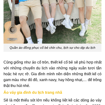
Quần áo đồng phục cổ bẻ chỉn chu, lịch sự cho dịp du lịch
Cũng giống như áo cổ tròn, thiết kế cổ bẻ sẽ phù hợp nhất
với những chuyến du lịch vào những ngày xuân tươi tắn
hoặc hè rực rỡ. Gia đình mình nên diện những thiết kế có
gam màu như đỏ đô, xanh navy, hay hồng nhạt,… để trông
thật thu hút nhé.
Áo váy gia đình du lịch trang nhã
Sẽ là một thiếu sót lớn nếu không liệt kê các dòng áo váy