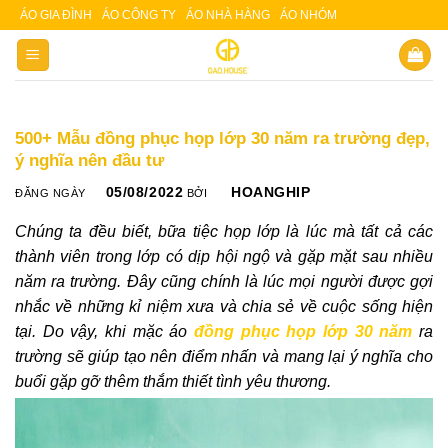
Skip
ÁO GIA ĐÌNH
ÁO CÔNG TY
ÁO NHÀ HÀNG
ÁO NHÓM
Slot 5000
Slot pulsa
to
content
500+ Mẫu đồng phục họp lớp 30 năm ra trường đẹp,
ý nghĩa nên đầu tư
05/08/2022
HOANGHIP
ĐĂNG NGÀY
BỞI
Chúng ta đều biết, bữa tiệc họp lớp là lúc mà tất cả các
thành viên trong lớp có dịp hội ngộ và gặp mặt sau nhiều
năm ra trường. Đây cũng chính là lúc mọi người được gợi
nhắc về những kỉ niệm xưa và chia sẻ về cuộc sống hiện
tại. Do vậy, khi mặc áo
đồng phục họp lớp 30 năm
ra
trường sẽ giúp tạo nên điểm nhấn và mang lại ý nghĩa cho
buổi gặp gỡ thêm thắm thiết tình yêu thương.