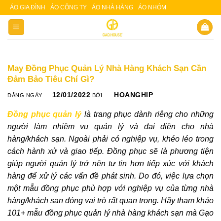
Skip
ÁO GIA ĐÌNH
ÁO CÔNG TY
ÁO NHÀ HÀNG
ÁO NHÓM
Slot 5000
Slot pulsa
to
content
May Đồng Phục Quản Lý Nhà Hàng Khách Sạn Cần
Đảm Bảo Tiêu Chí Gì?
12/01/2022
HOANGHIP
ĐĂNG NGÀY
BỞI
Đồng phục quản lý
là trang phục dành riêng cho những
người làm nhiệm vụ quản lý và đại diện cho nhà
hàng/khách sạn. Ngoài phải có nghiệp vụ, khéo léo trong
cách hành xử và giao tiếp. Đồng phục sẽ là phương tiện
giúp người quản lý trở nên tự tin hơn tiếp xúc với khách
hàng để xử lý các vấn đề phát sinh. Do đó, việc lựa chọn
một mẫu đồng phục phù hợp với nghiệp vụ của từng nhà
hàng/khách sạn đóng vai trò rất quan trọng. Hãy tham khảo
101+ mẫu đồng phục quản lý nhà hàng khách sạn mà Gạo