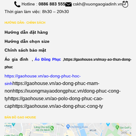
Hotline :
0886 883 555
cskh@xuongaogiadinh.vn
Thời gian làm việc: 8h30 – 20h30
HƯỚNG DẪN– CHÍNH SÁCH
Hướng dẫn đặt hàng
Hướng dẫn chọn size
Chính sách bảo mật
Áo gia đình
,
Áo Đồng Phục
,
https://gaohouse.vn/may-ao-thun-dong-
phuc
https://gaohouse.vn/ao-dong-phuc-hoc-
https://gaohouse.vn/ao-dong-phuc-mam-
sinh
non
https://xuongmayaodongphuc.vn/dong-phuc-cong-
ty
https://gaohouse.vn/ao-polo-dong-phuc-cao-
cap
https://gaohouse.vn/ao-dong-phuc-cong-ty
BẢN ĐỒ GẠO HOUSE