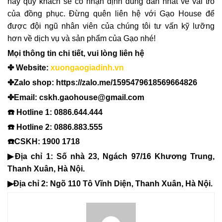
này quý khách sẽ có nhận định đúng đắn nhất về vai trò
của đồng phục. Đừng quên liên hệ với Gạo House để
được đội ngũ nhân viên của chúng tôi tư vấn kỹ lưỡng
hơn về dịch vụ và sản phẩm của Gạo nhé!
Mọi thông tin chi tiết, vui lòng liên hệ
✤ Website:
xuongaogiadinh.vn
✤Zalo shop: https://zalo.me/1595479618569664826
✤Email: cskh.gaohouse@gmail.com
☎️ Hotline 1: 0886.644.444
☎️ Hotline 2: 0886.883.555
☎️CSKH: 1900 1718
▶Địa chỉ 1: Số nhà 23, Ngách 97/16 Khương Trung,
Thanh Xuân, Hà Nội.
▶Địa chỉ 2: Ngõ 110 Tô Vĩnh Diện, Thanh Xuân, Hà Nội.