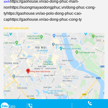
https://gaohouse.vn/ao-dong-phuc-mam-
sinh
non
https://xuongmayaodongphuc.vn/dong-phuc-cong-
ty
https://gaohouse.vn/ao-polo-dong-phuc-cao-
cap
https://gaohouse.vn/ao-dong-phuc-cong-ty
BẢN ĐỒ GẠO HOUSE
Zalo