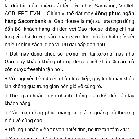
là đối tác của nhiều cái tên lớn như: Samsung, Viettel,
ACB, FPT, EVN… Chính vì thế đặt may
đồng phục ngân
hàng Sacombank
tại Gạo House là một sự lựa chọn đúng
đắn Bởi khách hàng khi đến với Gạo House không chỉ hài
lòng về chất lượng sản phẩm vượt trội mà còn bất ngờ với
nhiều chính sách, dịch vụ ưu đãi hấp dẫn như:
+ Đặt may đồng phục số lượng lớn tại xưởng may nhà
Gạo, quý khách không những được chiết khấu % cao mà
còn được freeship tận nơi.
+ Với nguyên liệu được nhập trực tiếp, quy trình may khép
kín không qua trung gian nên giá vô cùng rẻ.
+ Thời gian hoàn thiện nhanh chóng, cam kết đến tận tay
khách hàng.
+ Các mẫu đồng phục mang lại giá trị quảng bá thương
hiệu vô cùng cao.
+ Đội ngũ nhân viên tư vấn nhiệt tình, hỗ trợ tận tâm 24/7.
+ Sản phẩm của Gạo thân thiện với làn da và an toàn với