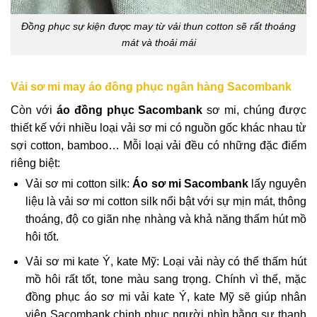
Đồng phục sự kiện được may từ vải thun cotton sẽ rất thoáng
mát và thoải mái
Vải sơ mi may áo đồng phục ngân hàng Sacombank
Còn với
áo đồng phục Sacombank
sơ mi, chúng được
thiết kế với nhiều loại vải sơ mi có nguồn gốc khác nhau từ
sợi cotton, bamboo… Mỗi loại vải đều có những đặc điểm
riêng biệt:
Vải sơ mi cotton silk:
Áo sơ mi Sacombank
lấy nguyên
liệu là vải sơ mi cotton silk nổi bật với sự mịn mát, thông
thoáng, độ co giãn nhẹ nhàng và khả năng thấm hút mồ
hôi tốt.
Vải sơ mi kate Ý, kate Mỹ: Loại vải này có thể thấm hút
mồ hôi rất tốt, tone màu sang trọng. Chính vì thế, mặc
đồng phục áo sơ mi vải kate Ý, kate Mỹ sẽ giúp nhân
viên Sacombank chinh phục người nhìn bằng sự thanh