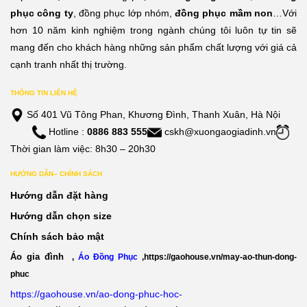
phục công ty
, đồng phục lớp nhóm,
đồng phục mầm non
…Với
hơn 10 năm kinh nghiệm trong ngành chúng tôi luôn tự tin sẽ
mang đến cho khách hàng những sản phẩm chất lượng với giá cả
cạnh tranh nhất thị trường.
THÔNG TIN LIÊN HỆ
Số 401 Vũ Tông Phan, Khương Đình, Thanh Xuân, Hà Nội
Hotline :
0886 883 555
cskh@xuongaogiadinh.vn
Thời gian làm việc: 8h30 – 20h30
HƯỚNG DẪN– CHÍNH SÁCH
Hướng dẫn đặt hàng
Hướng dẫn chọn size
Chính sách bảo mật
Áo gia đình
,
Áo Đồng Phục
,
https://gaohouse.vn/may-ao-thun-dong-
phuc
https://gaohouse.vn/ao-dong-phuc-hoc-