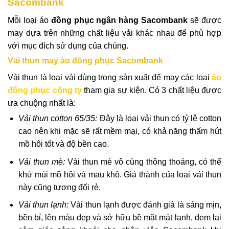
Sacombank
Mỗi loại áo
đồng phục ngân hàng Sacombank
sẽ được
may dựa trên những chất liệu vải khác nhau để phù hợp
với mục đích sử dụng của chúng.
Vải thun may áo đồng phục Sacombank
Vải thun là loại vải dùng trong sản xuất để may các loại
áo
đồng phục công ty
tham gia sự kiện. Có 3 chất liệu được
ưa chuộng nhất là:
Vải thun cotton 65/35:
Đây là loại vải thun có tỷ lệ cotton
cao nên khi mặc sẽ rất mềm mại, có khả năng thấm hút
mồ hôi tốt và độ bền cao.
Vải thun mè:
Vải thun mè vô cùng thông thoáng, có thể
khử mùi mồ hôi và mau khô. Giá thành của loại vải thun
này cũng tương đối rẻ.
Vải thun lạnh:
Vải thun lạnh được đánh giá là sáng mịn,
bền bỉ, lên màu đẹp và sở hữu bề mặt mát lạnh, đem lại