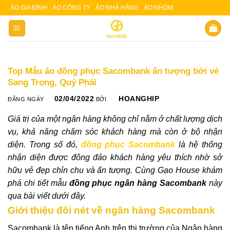
Skip
ÁO GIA ĐÌNH
ÁO CÔNG TY
ÁO NHÀ HÀNG
ÁO NHÓM
Slot 5000
Slot pulsa
to
content
Top Mẫu áo đồng phục Sacombank ấn tượng bởi vẻ
Sang Trọng, Quý Phái
02/04/2022
HOANGHIP
ĐĂNG NGÀY
BỞI
Giá trị của một ngân hàng không chỉ nằm ở chất lượng dịch
vụ, khả năng chăm sóc khách hàng mà còn ở bộ nhận
diện. Trong số đó,
đồng phục Sacombank
là hệ thống
nhận diện được đông đảo khách hàng yêu thích nhờ sở
hữu vẻ đẹp chỉn chu và ấn tượng. Cùng Gạo House
khám
phá chi tiết mẫu
đồng phục ngân hàng Sacombank
này
qua bài viết dưới đây.
Giới thiệu đôi nét về ngân hàng Sacombank
Sacombank là tên tiếng Anh trên thị trường của Ngân hàng