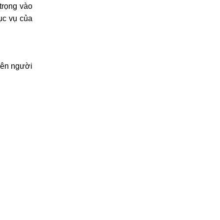
trọng vào
hục vụ của
lên người