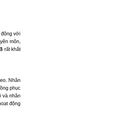
 động với
uyên môn,
B
rất khắt
heo. Nhân
đồng phục
i và nhân
hoạt động