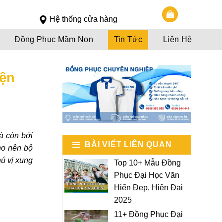
Slot 5000
Slot pulsa
Hệ thống cửa hàng
Đồng Phục Mầm Non
Tin Tức
Liên Hệ
iện
à còn bởi
BÀI VIẾT LIÊN QUAN
ho nên bộ
ú vị xung
Top 10+ Mẫu Đồng
Phục Đại Học Văn
Hiến Đẹp, Hiện Đại
2025
11+ Đồng Phục Đại