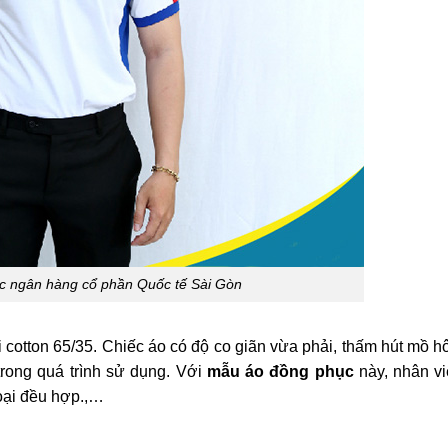
c ngân hàng cổ phần Quốc tế Sài Gòn
cotton 65/35. Chiếc áo có độ co giãn vừa phải, thấm hút mồ hô
trong quá trình sử dụng. Với
mẫu áo đồng phục
này, nhân vi
goại đều hợp.,…