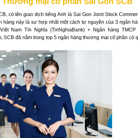
ng Thương mại cổ phần Sài Gòn SCB
B, có tên giao dịch tiếng Anh là Sai Gon Joint Stock Commer
n hàng này là sự hợp nhất một cách tự nguyện của 3 ngân hà
ệt Nam Tín Nghĩa (TinNghiaBank) + Ngân hàng TMCP
ển, SCB đã nằm trong top 5 ngân hàng thương mại cổ phần có 