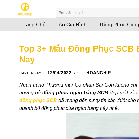
Skip
to
content
Trang Chủ
Áo Gia Đình
Đồng Phục Công
Top 3+ Mẫu Đồng Phục SCB Đ
Nay
12/04/2022
HOANGHIP
ĐĂNG NGÀY
BỞI
Ngân hàng Thương mại Cổ phần Sài Gòn không chỉ đư
những bộ
đồng phục ngân hàng SCB
đẹp mắt và ch
đồng phục SCB
đã mang đến sự tự tin cần thiết cho
quanh bộ đồng phục của ngân hàng này nhé.