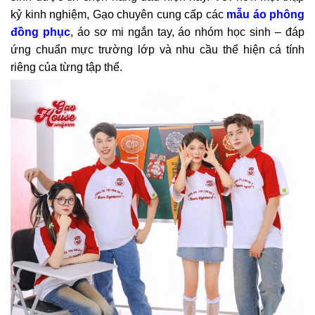
kỷ kinh nghiệm, Gạo chuyên cung cấp các
mẫu áo phông
đồng phục
, áo sơ mi ngắn tay, áo nhóm học sinh – đáp
ứng chuẩn mực trường lớp và nhu cầu thể hiện cá tính
riêng của từng tập thể.