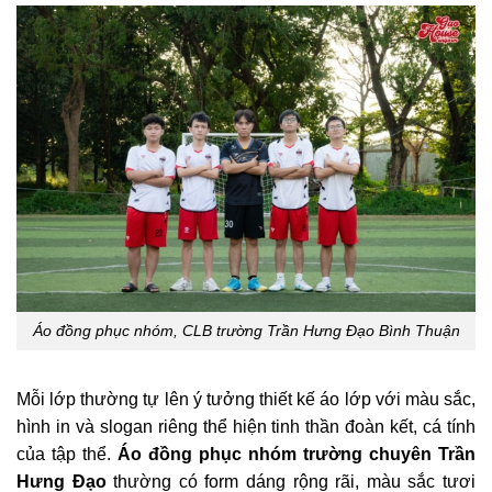
Áo đồng phục nhóm, CLB trường Trần Hưng Đạo Bình Thuận
Mỗi lớp thường tự lên ý tưởng thiết kế áo lớp với màu sắc,
hình in và slogan riêng thể hiện tinh thần đoàn kết, cá tính
của tập thể.
Áo đồng phục nhóm trường chuyên Trần
Hưng Đạo
thường có form dáng rộng rãi, màu sắc tươi