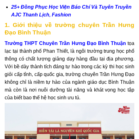
25+ Đồng Phục Học Viện Báo Chí Và Tuyên Truyền
AJC Thanh Lịch, Fashion
1. Giới thiệu về trường chuyên Trần Hưng
Đạo Bình Thuận
Trường THPT Chuyên Trần Hưng Đạo Bình Thuận
tọa
lạc tại thành phố Phan Thiết, là ngôi trường trung học phổ
thông có chất lượng giảng dạy hàng đầu tại địa phương.
Với bề dày thành tích đáng tự hào trong các kỳ thi học sinh
giỏi cấp tỉnh, cấp quốc gia, trường chuyên Trần Hưng Đạo
không chỉ là niềm tự hào của ngành giáo dục Bình Thuận
mà còn là nơi nuôi dưỡng tài năng và khát vọng học tập
của biết bao thế hệ học sinh ưu tú.