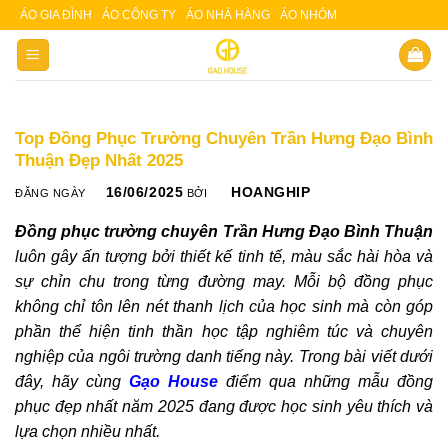
Skip
ÁO GIA ĐÌNH
ÁO CÔNG TY
ÁO NHÀ HÀNG
ÁO NHÓM
slot gacor hari ini
slot gacor hari ini
bandar togel
slot online
Slot 5000
Slot pulsa
slot resmi
situs slot
to
content
Top Đồng Phục Trường Chuyên Trần Hưng Đạo Bình
Thuận Đẹp Nhất 2025
16/06/2025
HOANGHIP
ĐĂNG NGÀY
BỞI
Đồng phục trường chuyên Trần Hưng Đạo Bình Thuận
luôn gây ấn tượng bởi thiết kế tinh tế, màu sắc hài hòa và
sự chỉn chu trong từng đường may. Mỗi bộ đồng phục
không chỉ tôn lên nét thanh lịch của học sinh mà còn góp
phần thể hiện tinh thần học tập nghiêm túc và chuyên
nghiệp của ngôi trường danh tiếng này. Trong bài viết dưới
đây, hãy cùng
Gạo House
điểm qua những mẫu đồng
phục đẹp nhất năm 2025 đang được học sinh yêu thích và
lựa chọn nhiều nhất.