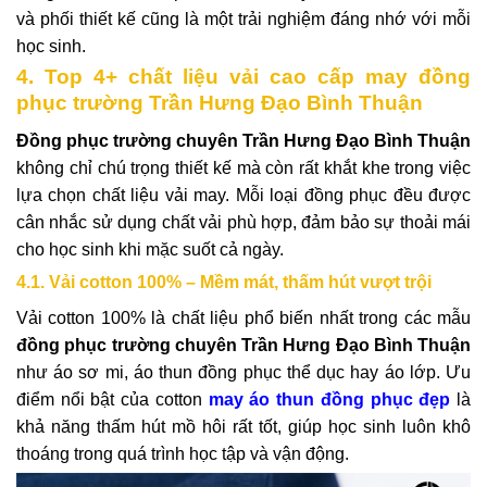
và phối thiết kế cũng là một trải nghiệm đáng nhớ với mỗi
học sinh.
4. Top 4+ chất liệu vải cao cấp may đồng
phục trường Trần Hưng Đạo Bình Thuận
Đồng phục trường chuyên Trần Hưng Đạo Bình Thuận
không chỉ chú trọng thiết kế mà còn rất khắt khe trong việc
lựa chọn chất liệu vải may. Mỗi loại đồng phục đều được
cân nhắc sử dụng chất vải phù hợp, đảm bảo sự thoải mái
cho học sinh khi mặc suốt cả ngày.
4.1. Vải cotton 100% – Mềm mát, thấm hút vượt trội
Vải cotton 100% là chất liệu phổ biến nhất trong các mẫu
đồng phục trường chuyên Trần Hưng Đạo Bình Thuận
như áo sơ mi, áo thun đồng phục thể dục hay áo lớp. Ưu
điểm nổi bật của cotton
may áo thun đồng phục đẹp
là
khả năng thấm hút mồ hôi rất tốt, giúp học sinh luôn khô
thoáng trong quá trình học tập và vận động.