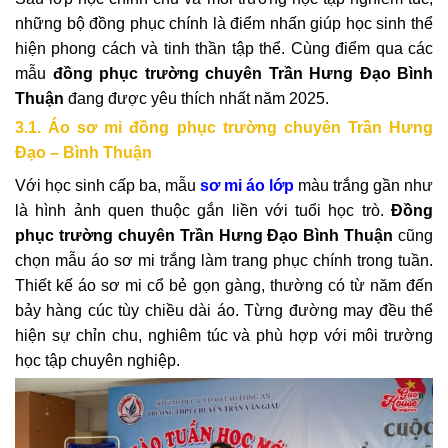
những bộ đồng phục chính là điểm nhấn giúp học sinh thể
hiện phong cách và tinh thần tập thể. Cùng điểm qua các
mẫu
đồng phục trường chuyên Trần Hưng Đạo Bình
Thuận
đang được yêu thích nhất năm 2025.
3.1. Áo sơ mi đồng phục trường chuyên Trần Hưng
Đạo – Bình Thuận
Với học sinh cấp ba, mẫu
sơ mi áo lớp
màu trắng gần như
là hình ảnh quen thuộc gắn liền với tuổi học trò.
Đồng
phục trường chuyên Trần Hưng Đạo Bình Thuận
cũng
chọn mẫu áo sơ mi trắng làm trang phục chính trong tuần.
Thiết kế áo sơ mi cổ bẻ gọn gàng, thường có từ năm đến
bảy hàng cúc tùy chiều dài áo. Từng đường may đều thể
hiện sự chỉn chu, nghiêm túc và phù hợp với môi trường
học tập chuyên nghiệp.