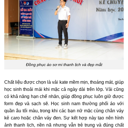
Đồng phục áo sơ mi thanh lịch và đẹp mắt
Chất liệu được chọn là vải kate mềm mịn, thoáng mát, giúp
học sinh thoải mái khi mặc cả ngày dài trên lớp. Vải cũng
có khả năng hạn chế nhăn, giúp đồng phục luôn giữ được
form đẹp và sạch sẽ. Học sinh nam thường phối áo với
quần âu tối màu, trong khi các bạn nữ mặc cùng chân váy
kẻ caro hoặc chân váy đen. Sự kết hợp này tạo nên hình
ảnh thanh lịch, nền nã nhưng vẫn trẻ trung và đúng chất