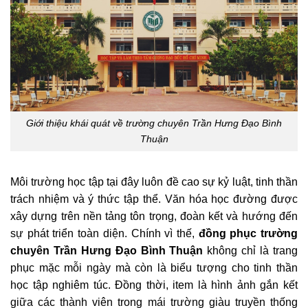
Giới thiệu khái quát về trường chuyên Trần Hưng Đạo Bình
Thuận
Môi trường học tập tại đây luôn đề cao sự kỷ luật, tinh thần
trách nhiệm và ý thức tập thể. Văn hóa học đường được
xây dựng trên nền tảng tôn trọng, đoàn kết và hướng đến
sự phát triển toàn diện. Chính vì thế,
đồng phục trường
chuyên Trần Hưng Đạo Bình Thuận
không chỉ là trang
phục mặc mỗi ngày mà còn là biểu tượng cho tinh thần
học tập nghiêm túc. Đồng thời, item là hình ảnh gắn kết
giữa các thành viên trong mái trường giàu truyền thống