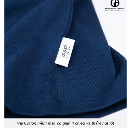
Vải Cotton mềm mại, co giãn 4 chiều và thấm hút tốt