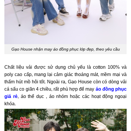
Gạo House nhận may áo đồng phục lớp đẹp, theo yêu cầu
Chất liệu vải được sử dụng chủ yếu là cotton 100% và
poly cao cấp, mang lại cảm giác thoáng mát, mềm mại và
thấm hút mồ hôi tốt. Ngoài ra, Gạo House còn có dòng vải
cá sấu co giãn 4 chiều, rất phù hợp để may
áo đồng phục
giá rẻ
, áo thể dục , áo nhóm hoặc các hoạt động ngoại
khóa.