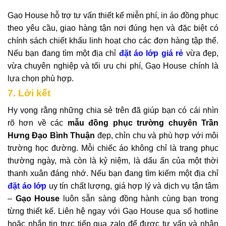
Gạo House hỗ trợ tư vấn thiết kế miễn phí, in áo đồng phục
theo yêu cầu, giao hàng tận nơi đúng hẹn và đặc biệt có
chính sách chiết khấu linh hoạt cho các đơn hàng tập thể.
Nếu bạn đang tìm một địa chỉ
đặt áo lớp giá rẻ
vừa đẹp,
vừa chuyên nghiệp và tối ưu chi phí, Gạo House chính là
lựa chọn phù hợp.
7. Lời kết
Hy vọng rằng những chia sẻ trên đã giúp bạn có cái nhìn
rõ hơn về các
mẫu đồng phục trường chuyên Trần
Hưng Đạo Bình Thuận
đẹp, chỉn chu và phù hợp với môi
trường học đường. Mỗi chiếc áo không chỉ là trang phục
thường ngày, mà còn là kỷ niệm, là dấu ấn của một thời
thanh xuân đáng nhớ. Nếu bạn đang tìm kiếm một địa chỉ
đặt áo lớp
uy tín chất lượng, giá hợp lý và dịch vụ tận tâm
–
Gạo House
luôn sẵn sàng đồng hành cùng bạn trong
từng thiết kế. Liên hệ ngay với Gạo House qua số hotline
hoặc nhắn tin trực tiếp qua zalo để được tư vấn và nhận