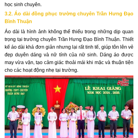
học sinh chuyên.
3.2. Áo dài đồng phục trường chuyên Trần Hưng Đạo
Bình Thuận
Áo dài là hình ảnh không thể thiếu trong những dịp quan
trọng tại trường chuyên Trần Hưng Đạo Bình Thuận. Thiết
kế áo dài khá đơn giản nhưng lại rất tinh tế, giúp tôn lên vẻ
đẹp duyên dáng và nữ tính của nữ sinh. Dáng áo được
may vừa vặn, tạo cảm giác thoải mái khi mặc và thuận tiện
cho các hoạt động nhẹ tại trường.