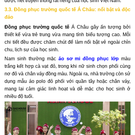
được nét truyền thống rất riêng của học sinh Việt Nam.
3.3. Đồng phục trường quốc tế Á Châu: nổi bật và độc
đáo
Đồng phục trường quốc tế
Á Châu gây ấn tượng bởi
thiết kế vừa trẻ trung vừa mang tính biểu tượng cao. Mỗi
chi tiết đều được chăm chút để làm nổi bật vẻ ngoài chỉn
chu, lịch sự của học sinh.
Nam sinh thường mặc
áo sơ mi đồng phục lớp
màu
trắng kết hợp cà vạt đỏ, trong khi nữ sinh chọn phối cùng
nơ đỏ và chân váy đồng màu. Ngoài ra, nhà trường còn sử
dụng mẫu áo polo đỏ phối với quần tây hoặc chân váy,
mang lại cảm giác linh hoạt và dễ mặc cho học sinh ở
nhiều độ tuổi.