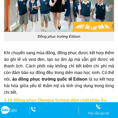
Đồng phục trường Edison
Khi chuyển sang mùa đông, đồng phục được kết hợp thêm
áo ghi lê và vest đen, tạo sự ấm áp mà vẫn giữ được vẻ
thanh lịch. Cách phối này không chỉ tiết kiệm chi phí mà
còn đảm bảo sự đồng đều trong diện mạo học sinh. Có thể
nói,
áo đồng phục trường quốc tế Edison
là sự kết hợp
hài hòa giữa yếu tố thẩm mỹ và tính ứng dụng trong từng
chi tiết.
3.10. Đồng phục Olympia School đậm chất châu Âu
Đồng phục trường Olympia School mang dấu ấn phong
Zalo
Yêu cầu gọi lại
cách châu Âu hiện đại, lịch thiệp và rất dễ nhận biết. Từng