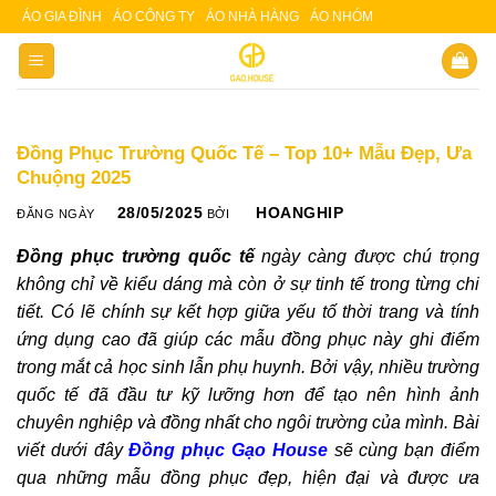
Skip
ÁO GIA ĐÌNH
ÁO CÔNG TY
ÁO NHÀ HÀNG
ÁO NHÓM
Slot 5000
Slot pulsa
to
content
Đồng Phục Trường Quốc Tế – Top 10+ Mẫu Đẹp, Ưa
Chuộng 2025
28/05/2025
HOANGHIP
ĐĂNG NGÀY
BỞI
Đồng phục trường quốc tế
ngày càng được chú trọng
không chỉ về kiểu dáng mà còn ở sự tinh tế trong từng chi
tiết. Có lẽ chính sự kết hợp giữa yếu tố thời trang và tính
ứng dụng cao đã giúp các mẫu đồng phục này ghi điểm
trong mắt cả học sinh lẫn phụ huynh. Bởi vậy, nhiều trường
quốc tế đã đầu tư kỹ lưỡng hơn để tạo nên hình ảnh
chuyên nghiệp và đồng nhất cho ngôi trường của mình. Bài
viết dưới đây
Đồng phục Gạo House
sẽ cùng bạn điểm
qua những mẫu đồng phục đẹp, hiện đại và được ưa