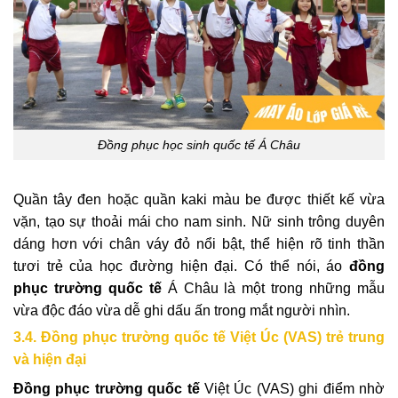
Đồng phục học sinh quốc tế Á Châu
Quần tây đen hoặc quần kaki màu be được thiết kế vừa
vặn, tạo sự thoải mái cho nam sinh. Nữ sinh trông duyên
dáng hơn với chân váy đỏ nổi bật, thể hiện rõ tinh thần
tươi trẻ của học đường hiện đại. Có thể nói, áo
đồng
phục trường quốc tế
Á Châu là một trong những mẫu
vừa độc đáo vừa dễ ghi dấu ấn trong mắt người nhìn.
3.4. Đồng phục trường quốc tế Việt Úc (VAS) trẻ trung
và hiện đại
Đồng phục trường quốc tế
Việt Úc (VAS) ghi điểm nhờ