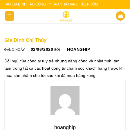
Skip
ÁO GIA ĐÌNH
ÁO CÔNG TY
ÁO NHÀ HÀNG
ÁO NHÓM
Slot 5000
Slot pulsa
to
content
Gia Đình Chị Thúy
02/06/2020
HOANGHIP
ĐĂNG NGÀY
BỞI
Đội ngũ của công ty tuy trẻ nhưng năng động và nhiệt tình, tận
tâm trong tất cả các hoạt động từ chăm sóc khách hàng trước khi
mua sản phẩm cho tới sau khi đã mua hàng xong!
hoanghip