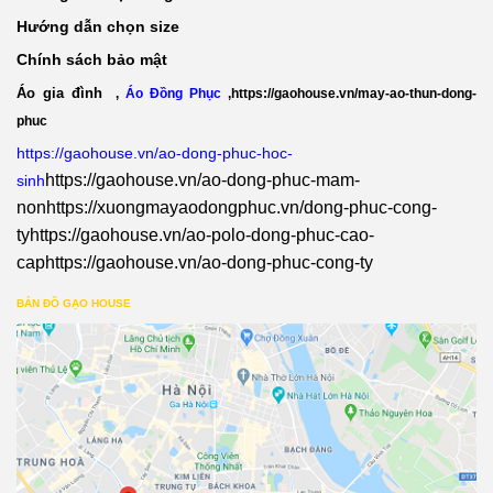
Hướng dẫn chọn size
Chính sách bảo mật
Áo gia đình
,
Áo Đồng Phục
,
https://gaohouse.vn/may-ao-thun-dong-
phuc
https://gaohouse.vn/ao-dong-phuc-hoc-
https://gaohouse.vn/ao-dong-phuc-mam-
sinh
non
https://xuongmayaodongphuc.vn/dong-phuc-cong-
ty
https://gaohouse.vn/ao-polo-dong-phuc-cao-
cap
https://gaohouse.vn/ao-dong-phuc-cong-ty
BẢN ĐỒ GẠO HOUSE