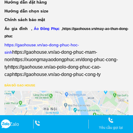
Hướng dẫn đặt hàng
Hướng dẫn chọn size
Chính sách bảo mật
Áo gia đình
,
Áo Đồng Phục
,
https://gaohouse.vn/may-ao-thun-dong-
phuc
https://gaohouse.vn/ao-dong-phuc-hoc-
https://gaohouse.vn/ao-dong-phuc-mam-
sinh
non
https://xuongmayaodongphuc.vn/dong-phuc-cong-
ty
https://gaohouse.vn/ao-polo-dong-phuc-cao-
cap
https://gaohouse.vn/ao-dong-phuc-cong-ty
BẢN ĐỒ GẠO HOUSE
Zalo
Yêu cầu gọi lại