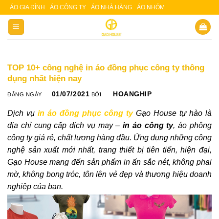
Skip
ÁO GIA ĐÌNH
ÁO CÔNG TY
ÁO NHÀ HÀNG
ÁO NHÓM
Slot 5000
Slot pulsa
to
content
TOP 10+ công nghệ in áo đồng phục công ty thông
dụng nhất hiện nay
01/07/2021
HOANGHIP
ĐĂNG NGÀY
BỞI
Dịch vụ
in áo đồng phục công ty
Gạo House tự hào là
địa chỉ cung cấp dịch vụ may –
in áo công ty
, áo phông
công ty giá rẻ, chất lượng hàng đầu. Ứng dụng những công
nghệ sản xuất mới nhất, trang thiết bị tiên tiến, hiện đại,
Gạo House mang đến sản phẩm in ấn sắc nét, không phai
mờ, không bong tróc, tôn lên vẻ đẹp và thương hiệu doanh
nghiệp của bạn.