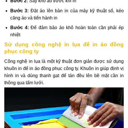
Bước 2:
Sấy khô áo trước khi in
Bước 3:
Đặt áo lên bàn in của máy kỹ thuật số, kéo
căng áo và tiến hành in
Bước 4:
Để đảm bảo áo khô hoàn toàn cần phải ép
nhiệt
Sử dụng công nghệ in lụa để in áo đồng
phục công ty
Công nghệ in lụa là một kỹ thuật đơn giản được sử dụng
khuôn in để in áo đồng phục công ty. Khuôn in giúp định vị
hình in và dùng thanh gạt để tán đều lên bề mặt cần in
thông qua tấm lưới.