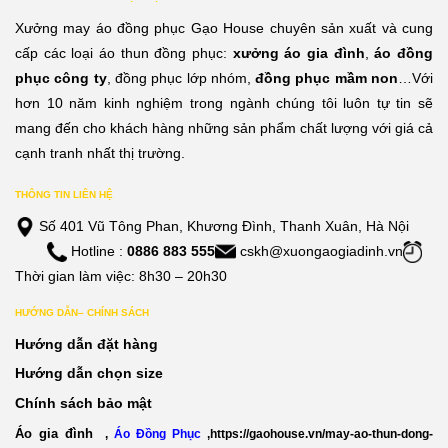
Xưởng may áo đồng phục Gạo House chuyên sản xuất và cung
cấp các loại áo thun đồng phục:
xưởng áo gia đình
,
áo đồng
phục công ty
, đồng phục lớp nhóm,
đồng phục mầm non
…Với
hơn 10 năm kinh nghiệm trong ngành chúng tôi luôn tự tin sẽ
mang đến cho khách hàng những sản phẩm chất lượng với giá cả
cạnh tranh nhất thị trường.
THÔNG TIN LIÊN HỆ
Số 401 Vũ Tông Phan, Khương Đình, Thanh Xuân, Hà Nội
Hotline :
0886 883 555
cskh@xuongaogiadinh.vn
Thời gian làm việc: 8h30 – 20h30
HƯỚNG DẪN– CHÍNH SÁCH
Hướng dẫn đặt hàng
Hướng dẫn chọn size
Chính sách bảo mật
Áo gia đình
,
Áo Đồng Phục
,
https://gaohouse.vn/may-ao-thun-dong-