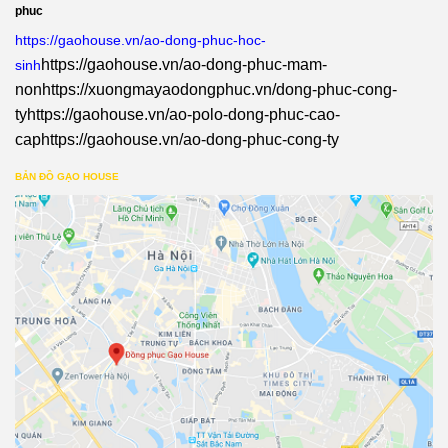
phuc
https://gaohouse.vn/ao-dong-phuc-hoc-
https://gaohouse.vn/ao-dong-phuc-mam-
sinh
non
https://xuongmayaodongphuc.vn/dong-phuc-cong-
ty
https://gaohouse.vn/ao-polo-dong-phuc-cao-
cap
https://gaohouse.vn/ao-dong-phuc-cong-ty
BẢN ĐỒ GẠO HOUSE