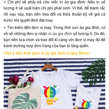
+ Chi phí sẽ phải trả cho việc in áo gia đình: Nếu in số
lượng ít sẽ xuất hiện chi phí phát sinh. Vì thế, để tránh rắc
rối sau này, bạn nên trao đổi và thỏa thuận kỹ về giá cả
trước khi quyết định đặt may
+ Tìm kiếm đến đơn vị may: Trong lĩnh vực
áo gia đình
, có
vô số những đơn vị nhận
in áo gia đình
số lượng ít. Do đó,
bạn nên lựa chọn và trao đổi kĩ càng với đơn vị may đó để
tránh trường hợp đơn hàng của bạn bị lãng quên
Chú ý đến thời gian in áo gia đình ở Quy Nhơn