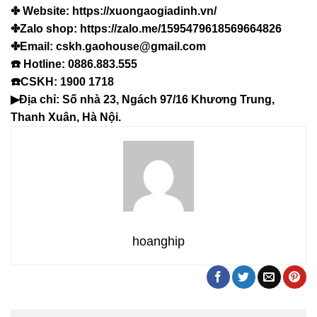
✤ Website: https://xuongaogiadinh.vn/
✤Zalo shop: https://zalo.me/1595479618569664826
✤Email: cskh.gaohouse@gmail.com
☎️ Hotline: 0886.883.555
☎️CSKH: 1900 1718
▶Địa chỉ: Số nhà 23, Ngách 97/16 Khương Trung,
Thanh Xuân, Hà Nội.
hoanghip