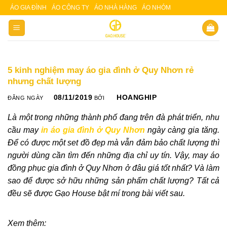
Skip
ÁO GIA ĐÌNH
ÁO CÔNG TY
ÁO NHÀ HÀNG
ÁO NHÓM
Slot 5000
Slot pulsa
to
content
5 kinh nghiệm may áo gia đình ở Quy Nhơn rẻ
nhưng chất lượng
08/11/2019
HOANGHIP
ĐĂNG NGÀY
BỞI
Là một trong những thành phố đang trên đà phát triển, nhu
cầu may
in
áo
gia đình ở Quy Nhơn
ngày càng gia tăng.
Để có được một set đồ đẹp mà vẫn đảm bảo chất lượng thì
người dùng cần tìm đến những địa chỉ uy tín. Vậy, may áo
đồng phục gia đình ở Quy Nhơn ở đâu giá tốt nhất? Và làm
sao để được sở hữu những sản phẩm chất lượng? Tất cả
đều sẽ được Gạo House bật mí trong bài viết sau.
Xem thêm: