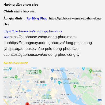
Hướng dẫn chọn size
Chính sách bảo mật
Áo gia đình
,
Áo Đồng Phục
,
https://gaohouse.vn/may-ao-thun-dong-
phuc
https://gaohouse.vn/ao-dong-phuc-hoc-
https://gaohouse.vn/ao-dong-phuc-mam-
sinh
non
https://xuongmayaodongphuc.vn/dong-phuc-cong-
ty
https://gaohouse.vn/ao-polo-dong-phuc-cao-
cap
https://gaohouse.vn/ao-dong-phuc-cong-ty
BẢN ĐỒ GẠO HOUSE