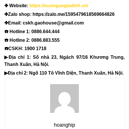
✤ Website:
https://xuongaogiadinh.vn/
✤Zalo shop: https://zalo.me/1595479618569664826
✤Email: cskh.gaohouse@gmail.com
☎️ Hotline 1: 0886.644.444
☎️ Hotline 2: 0886.883.555
☎️CSKH: 1900 1718
▶Địa chỉ 1: Số nhà 23, Ngách 97/16 Khương Trung,
Thanh Xuân, Hà Nội.
▶Địa chỉ 2: Ngõ 110 Tô Vĩnh Diện, Thanh Xuân, Hà Nội.
hoanghip