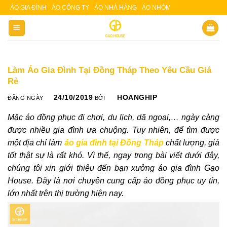
Skip
ÁO GIA ĐÌNH
ÁO CÔNG TY
ÁO NHÀ HÀNG
ÁO NHÓM
Slot 5000
Slot pulsa
to
content
Làm Áo Gia Đình Tại Đồng Tháp Theo Yêu Cầu Giá
Rẻ
24/10/2019
HOANGHIP
ĐĂNG NGÀY
BỞI
Mặc áo đồng phục đi chơi, du lịch, dã ngoại,… ngày càng
được nhiều gia đình ưa chuộng. Tuy nhiên, để tìm được
một địa chỉ làm
áo gia đình tại Đồng Tháp
chất lượng, giá
tốt thật sự là rất khó. Vì thế, ngay trong bài viết dưới đây,
chúng tôi xin giới thiệu đến bạn xưởng áo gia đình Gạo
House. Đây là nơi chuyên cung cấp áo đồng phục uy tín,
lớn nhất trên thị trường hiện nay.