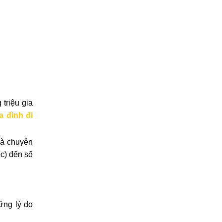
triệu gia
a đình đi
và chuyên
c) đến số
ững lý do