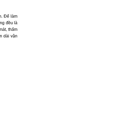
n. Để làm
ng đều là
mát, thấm
an dài vận