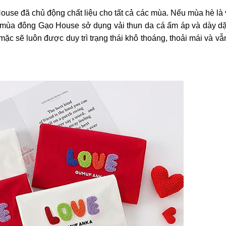
 House đã chủ động chất liệu cho tất cả các mùa. Nếu mùa hè là 
ì mùa đông Gạo House sở dụng vải thun da cá ấm áp và dày d
ặc sẽ luôn được duy trì trạng thái khô thoáng, thoải mái và v