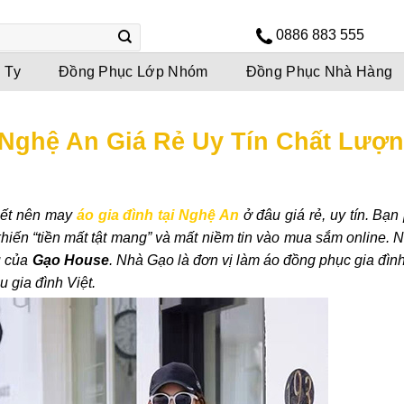
0886 883 555
 Ty
Đồng Phục Lớp Nhóm
Đồng Phục Nhà Hàng
 Nghệ An Giá Rẻ Uy Tín Chất Lượ
iết nên may
áo gia đình tại Nghệ An
ở đâu giá rẻ, uy tín. Bạ
hiến “tiền mất tật mang” và mất niềm tin vào mua sắm online. 
ụ của
Gạo House
. Nhà Gạo là đơn vị làm áo đồng phục gia đìn
 gia đình Việt.