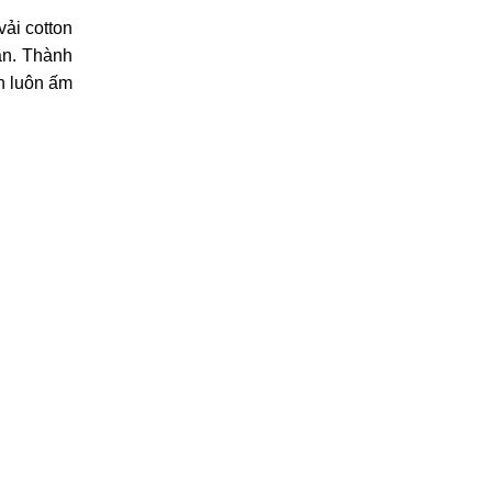
vải cotton
ặn. Thành
ẫn luôn ấm