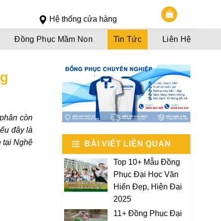
Slot 5000
Slot pulsa
Hệ thống cửa hàng
Đồng Phục Mầm Non
Tin Tức
Liên Hệ
ng
n phân còn
Nếu đây là
h tại Nghệ
BÀI VIẾT LIÊN QUAN
Top 10+ Mẫu Đồng
Phục Đại Học Văn
Hiến Đẹp, Hiện Đại
2025
11+ Đồng Phục Đại