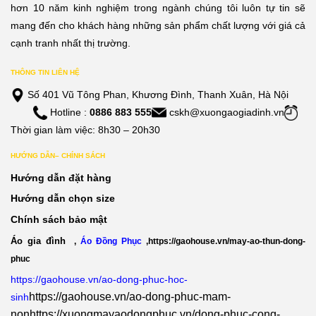
hơn 10 năm kinh nghiệm trong ngành chúng tôi luôn tự tin sẽ
mang đến cho khách hàng những sản phẩm chất lượng với giá cả
cạnh tranh nhất thị trường.
THÔNG TIN LIÊN HỆ
Số 401 Vũ Tông Phan, Khương Đình, Thanh Xuân, Hà Nội
Hotline :
0886 883 555
cskh@xuongaogiadinh.vn
Thời gian làm việc: 8h30 – 20h30
HƯỚNG DẪN– CHÍNH SÁCH
Hướng dẫn đặt hàng
Hướng dẫn chọn size
Chính sách bảo mật
Áo gia đình
,
Áo Đồng Phục
,
https://gaohouse.vn/may-ao-thun-dong-
phuc
https://gaohouse.vn/ao-dong-phuc-hoc-
https://gaohouse.vn/ao-dong-phuc-mam-
sinh
non
https://xuongmayaodongphuc.vn/dong-phuc-cong-