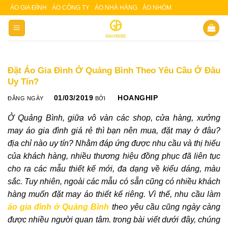
Skip
ÁO GIA ĐÌNH
ÁO CÔNG TY
ÁO NHÀ HÀNG
ÁO NHÓM
Slot 5000
Slot pulsa
to
content
Đặt Áo Gia Đình Ở Quảng Bình Theo Yêu Cầu Ở Đâu
Uy Tín?
01/03/2019
HOANGHIP
ĐĂNG NGÀY
BỞI
Ở Quảng Bình, giữa vô vàn các shop, cửa hàng, xưởng
may áo gia đình giá rẻ thì bạn nên mua, đặt may ở đâu?
địa chỉ nào uy tín? Nhằm đáp ứng được nhu cầu và thị hiếu
của khách hàng, nhiều thương hiệu đồng phục đã liên tục
cho ra các mẫu thiết kế mới, đa dạng về kiểu dáng, màu
sắc. Tuy nhiên, ngoài các mẫu có sẵn cũng có nhiều khách
hàng muốn đặt may áo thiết kế riêng. Vì thế, nhu cầu làm
áo gia đình ở Quảng Bình
theo yêu cầu cũng ngày càng
được nhiều người quan tâm. trong bài viết dưới đây, chúng