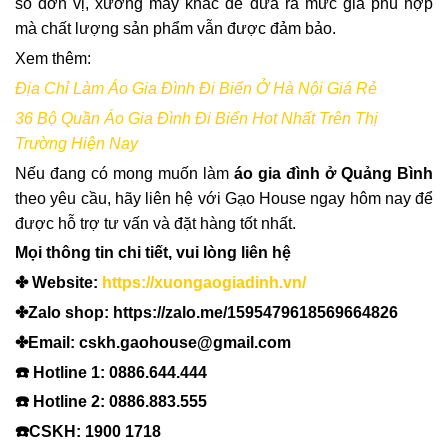
số đơn vị, xưởng may khác để đưa ra mức giá phù hợp
mà chất lượng sản phẩm vẫn được đảm bảo.
Xem thêm:
Địa Chỉ Làm Áo Gia Đình Đi Biển Ở Hà Nội Giá Rẻ
36 Bộ Quần Áo Gia Đình Đi Biển Hot Nhất Trên Thị
Trường Hiện Nay
Nếu đang có mong muốn làm
áo gia đình ở Quảng Bình
theo yêu cầu, hãy liên hệ với Gạo House ngay hôm nay để
được hỗ trợ tư vấn và đặt hàng tốt nhất.
Mọi thông tin chi tiết, vui lòng liên hệ
✤ Website:
https://xuongaogiadinh.vn/
✤Zalo shop: https://zalo.me/1595479618569664826
✤Email: cskh.gaohouse@gmail.com
☎️ Hotline 1: 0886.644.444
☎️ Hotline 2: 0886.883.555
☎️CSKH: 1900 1718