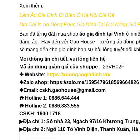
Xem thêm:
Làm Áo Gia Đình Đi Biển Ở Hà Nội Giá Rẻ
Địa Chỉ In Áo Đồng Phục Gia Đình Tại Đại Nẵng Giá 
Bạn đã từng đặt mua shop
áo gia đình tại Vinh
ở nhiề
dáng áo. Hãy đến với Gạo House – xưởng áo đồng phục 
sẽ mang đến cho gia đình bạn sự hài lòng tuyệt đối k
Mọi thông tin chi tiết, vui lòng liên hệ
Mã áp dụng giảm giá của shoppe
: 23VH02F
✤ Website:
https://xuongaogiadinh.vn/
✤Zalo shop: https://zalo.me/1595479618569664826
✤Email: cskh.gaohouse@gmail.com
☎️ Hotline 1: 0886.644.444
☎️ Hotline 2: 0886.883.555
️CSKH: 1900 1718
▶Địa chỉ 1: Số nhà 23, Ngách 97/16 Khương Trung,
▶Địa chỉ 2: Ngõ 110 Tô Vĩnh Diện, Thanh Xuân, Hà 