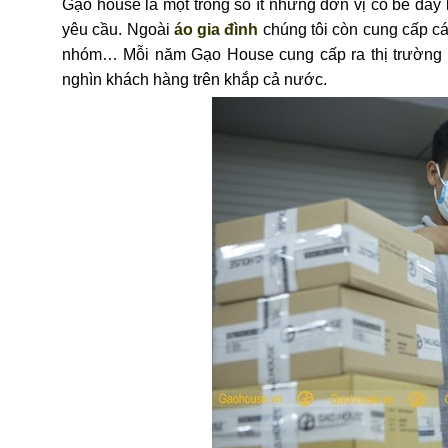
Gạo house là một trong số ít những đơn vị có bề dày 
yêu cầu. Ngoài
áo gia đình
chúng tôi còn cung cấp c
nhóm… Mỗi năm Gạo House cung cấp ra thị trường hà
nghìn khách hàng trên khắp cả nước.