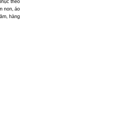
 phục theo
m non, áo
răm, hàng