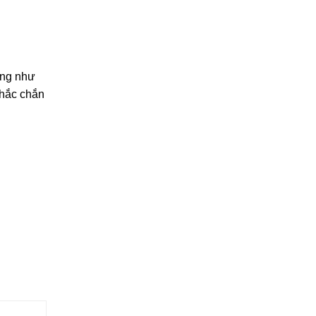
ũng như
chắc chắn