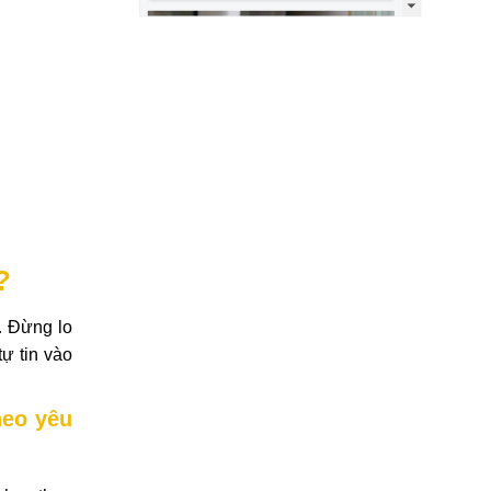
?
… Đừng lo
ự tin vào
heo yêu