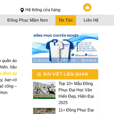
Slot 5000
Slot pulsa
Hệ thống cửa hàng
Đồng Phục Mầm Non
Tin Tức
Liên Hệ
m quần áo
hiên, hầu
a đình tại
BÀI VIẾT LIÊN QUAN
ay, bạn có
Top 10+ Mẫu Đồng
ngũ công –
Phục Đại Học Văn
 chọn.
Hiến Đẹp, Hiện Đại
2025
11+ Đồng Phục Đại