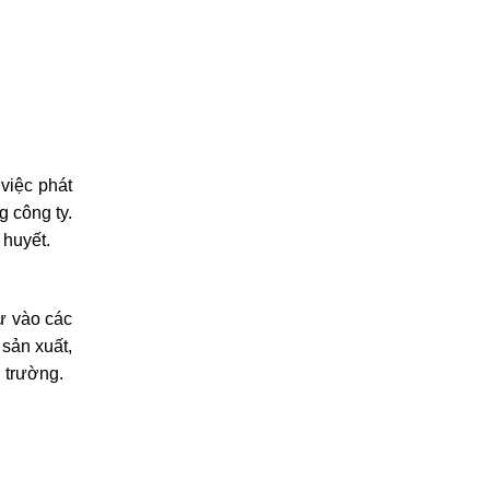
việc phát
 công ty.
 huyết.
ư vào các
 sản xuất,
 trường.