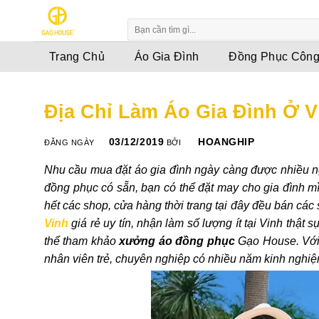
Skip
to
content
Trang Chủ
Áo Gia Đình
Đồng Phục Công
Địa Chỉ Làm Áo Gia Đình Ở V
03/12/2019
HOANGHIP
ĐĂNG NGÀY
BỞI
Nhu cầu mua đặt áo gia đình ngày càng được nhiều n
đồng phục có sẵn, bạn có thể đặt may cho gia đình m
hết các shop, cửa hàng thời trang tại đây đều bán cá
Vinh
giá rẻ uy tín, nhận làm số lượng ít tại Vinh thật 
thể tham khảo
xưởng áo đồng phục
Gạo House. Với n
nhân viên trẻ, chuyên nghiệp có nhiều năm kinh nghiệ