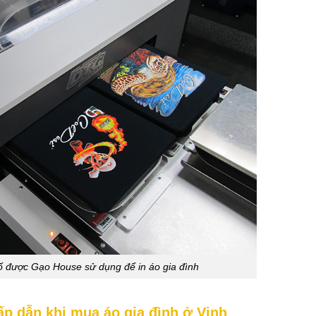
số được Gạo House sử dụng để in áo gia đình
p dẫn khi mua áo gia đình ở Vinh