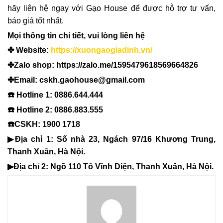
hãy liên hệ ngay với Gạo House để được hỗ trợ tư vấn,
báo giá tốt nhất.
Mọi thông tin chi tiết, vui lòng liên hệ
✤ Website:
https://xuongaogiadinh.vn/
✤Zalo shop: https://zalo.me/1595479618569664826
✤Email: cskh.gaohouse@gmail.com
☎️ Hotline 1: 0886.644.444
☎️ Hotline 2: 0886.883.555
☎️CSKH: 1900 1718
▶Địa chỉ 1: Số nhà 23, Ngách 97/16 Khương Trung,
Thanh Xuân, Hà Nội.
▶Địa chỉ 2: Ngõ 110 Tô Vĩnh Diện, Thanh Xuân, Hà Nội.