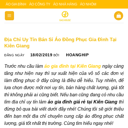
Skip
ÁO GIA ĐÌNH
ÁO CÔNG TY
ÁO NHÀ HÀNG
ÁO NHÓM
Slot 5000
Slot pulsa
to
content
Địa Chỉ Uy Tín Bán Sỉ Áo Đồng Phục Gia Đình Tại
Kiên Giang
18/02/2019
HOANGHIP
ĐĂNG NGÀY
BỞI
Trước nhu cầu làm
áo gia đình tại Kiên Giang
ngày càng
tăng như hiện nay thì sự xuất hiện của vô số các đơn vị
làm đồng phục ở đây cũng là điều dễ hiểu. Tuy nhiên, để
lựa chọn được một nơi uy tín, bán hàng chất lượng, giá tốt
thì không phải ai cũng biết. Nếu bạn cũng đang có nhu cầu
tìm địa chỉ uy tín làm
áo gia đình giá rẻ tại Kiên Giang
thì
đừng bỏ qua bài viết dưới đây nhé! Chúng tôi sẽ giới thiệu
đến bạn một địa chỉ chuyên cung cấp áo đồng phục chất
lượng, giá tốt nhất thị trường. Cùng tìm hiểu ngay nhé!