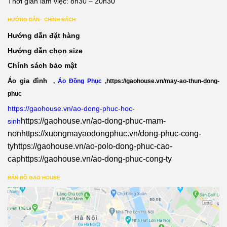
Thời gian làm việc: 8h30 – 20h30
HƯỚNG DẪN– CHÍNH SÁCH
Hướng dẫn đặt hàng
Hướng dẫn chọn size
Chính sách bảo mật
Áo gia đình
,
Áo Đồng Phục
,
https://gaohouse.vn/may-ao-thun-dong-
phuc
https://gaohouse.vn/ao-dong-phuc-hoc-
https://gaohouse.vn/ao-dong-phuc-mam-
sinh
non
https://xuongmayaodongphuc.vn/dong-phuc-cong-
ty
https://gaohouse.vn/ao-polo-dong-phuc-cao-
cap
https://gaohouse.vn/ao-dong-phuc-cong-ty
BẢN ĐỒ GẠO HOUSE