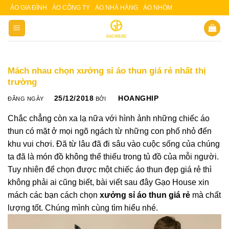
Skip
ÁO GIA ĐÌNH
ÁO CÔNG TY
ÁO NHÀ HÀNG
ÁO NHÓM
Slot 5000
Slot pulsa
to
content
Mách nhau chọn xưởng sỉ áo thun giá rẻ nhất thị
trường
25/12/2018
HOANGHIP
ĐĂNG NGÀY
BỞI
Chắc chẳng còn xa lạ nữa với hình ảnh những chiếc áo
thun có mặt ở mọi ngõ ngách từ những con phố nhỏ đến
khu vui chơi. Đã từ lâu đã đi sâu vào cuộc sống của chúng
ta đã là món đồ không thể thiếu trong tủ đồ của mỗi người.
Tuy nhiên để chọn được một chiếc áo thun đẹp giá rẻ thì
không phải ai cũng biết, bài viết sau đây Gạo House xin
mách các bạn cách chọn
xưởng sỉ áo thun giá rẻ
mà chất
lượng tốt. Chúng mình cùng tìm hiểu nhé.