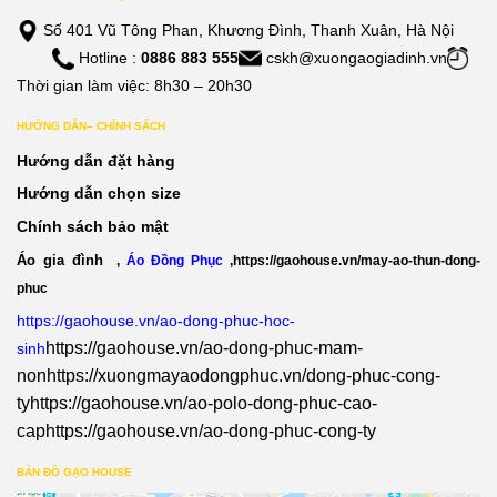
Số 401 Vũ Tông Phan, Khương Đình, Thanh Xuân, Hà Nội
Hotline :
0886 883 555
cskh@xuongaogiadinh.vn
Thời gian làm việc: 8h30 – 20h30
HƯỚNG DẪN– CHÍNH SÁCH
Hướng dẫn đặt hàng
Hướng dẫn chọn size
Chính sách bảo mật
Áo gia đình
,
Áo Đồng Phục
,
https://gaohouse.vn/may-ao-thun-dong-
phuc
https://gaohouse.vn/ao-dong-phuc-hoc-
https://gaohouse.vn/ao-dong-phuc-mam-
sinh
non
https://xuongmayaodongphuc.vn/dong-phuc-cong-
ty
https://gaohouse.vn/ao-polo-dong-phuc-cao-
cap
https://gaohouse.vn/ao-dong-phuc-cong-ty
BẢN ĐỒ GẠO HOUSE