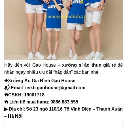
Hãy đến với Gạo House –
xưởng sỉ áo thun giá rẻ
để
nhận ngay nhiều ưu đãi “hấp dẫn” các bạn nhé.
✤Xưởng Áo Gia Đình Gạo House
📬 Email: cskh.gaohouse@gmail.com
☎️CSKH: 19001718
☎️ Liên hệ mua hàng: 0886 883 555
▶ Địa chỉ: Số 23 ngõ 110/16 Tô Vĩnh Diện – Thanh Xuân
– Hà Nội