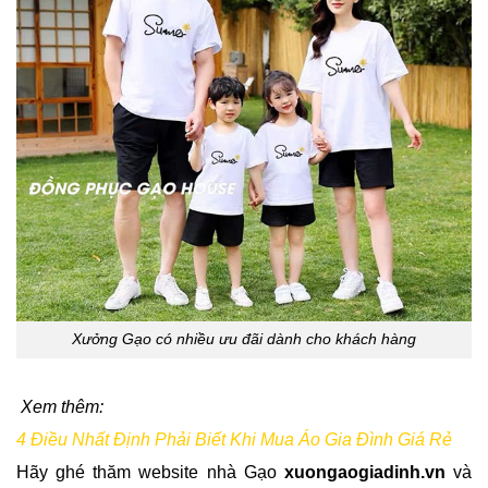
Xưởng Gạo có nhiều ưu đãi dành cho khách hàng
Xem thêm:
4 Điều Nhất Định Phải Biết Khi Mua Áo Gia Đình Giá Rẻ
Hãy ghé thăm website nhà Gạo
xuongaogiadinh.vn
và