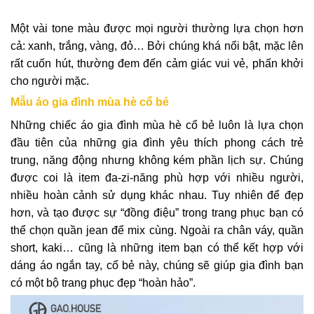
Một vài tone màu được mọi người thường lựa chọn hơn
cả: xanh, trắng, vàng, đỏ… Bởi chúng khá nổi bật, mặc lên
rất cuốn hút, thường đem đến cảm giác vui vẻ, phấn khởi
cho người mặc.
Mẫu áo gia đình mùa hè cổ bẻ
Những chiếc áo gia đình mùa hè cổ bẻ luôn là lựa chọn
đầu tiên của những gia đình yêu thích phong cách trẻ
trung, năng động nhưng không kém phần lịch sự. Chúng
được coi là item đa-zi-năng phù hợp với nhiều người,
nhiều hoàn cảnh sử dụng khác nhau. Tuy nhiên để đẹp
hơn, và tạo được sự “đồng điệu” trong trang phục bạn có
thể chọn quần jean để mix cùng. Ngoài ra chân váy, quần
short, kaki… cũng là những item bạn có thể kết hợp với
dáng áo ngắn tay, cổ bẻ này, chúng sẽ giúp gia đình bạn
có một bộ trang phục đẹp “hoàn hảo”.