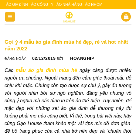
Skip
ÁO GIA ĐÌNH
ÁO CÔNG TY
ÁO NHÀ HÀNG
ÁO NHÓM
Slot 5000
Slot pulsa
to
content
Gợi ý 4 mẫu áo gia đình mùa hè đẹp, rẻ và hot nhất
năm 2022
02/12/2019
HOANGHIP
ĐĂNG NGÀY
BỞI
Các
mẫu áo gia đình mùa hè
ngày càng được nhiều
người ưa chuộng. Ngoài mang đến cảm giác thoải mái, dễ
chịu khi mặc. Chúng còn tạo được sự chú ý, gây ấn tượng
với người nhìn bởi sự ngộ nghĩnh, đáng yêu nhưng vô
cùng ý nghĩa mà các hình in trên áo thể hiện. Tuy nhiên, để
mặc đẹp với những set áo gia đình dễ thương này thì
không phải mẹ nào cũng biết. Vì thế, trong bài viết này, hãy
cùng Gạo House tham khảo một vài tips mix đồ đơn giản
để bộ trang phục của cả nhà trở nên đẹp và “chuẩn thời