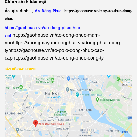
Chính sách bảo mật
Áo gia đình
,
Áo Đồng Phục
,
https://gaohouse.vn/may-ao-thun-dong-
phuc
https://gaohouse.vn/ao-dong-phuc-hoc-
https://gaohouse.vn/ao-dong-phuc-mam-
sinh
non
https://xuongmayaodongphuc.vn/dong-phuc-cong-
ty
https://gaohouse.vn/ao-polo-dong-phuc-cao-
cap
https://gaohouse.vn/ao-dong-phuc-cong-ty
BẢN ĐỒ GẠO HOUSE