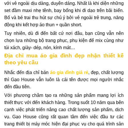
với vẻ ngoài dịu dàng, duyên dáng. Nhất là khi diện những
set đầm maxi nhẹ tênh, bay bổng khi đi dạo trên bãi biển.
Bố và bé trai thu hút sự chú ý bởi vẻ ngoài trẻ trung, năng
động khi kết hợp áo thun + quần short.
Tuy nhiên, dù đi đến bất cứ nơi đâu, bạn cũng vẫn nên
chọn lựa những bộ trang phục, phụ kiện để mix cùng như
túi xách, giày- dép, nón, kính mát…
Địa chỉ mua áo gia đình đẹp nhận thiết kế
theo yêu cầu
Nhắc đến địa chỉ bán
áo gia đình giá rẻ
, đẹp, chất lượng
thì Gạo House vẫn luôn là cái tên được mọi người nhắc
đến đầu tiên.
Với phương châm tạo ra những sản phẩm mang lợi ích
thiết thực với đến khách hàng. Trong suốt 10 năm qua bên
cạnh việc phát triển nâng cao chất lượng sản phẩm, dịch
vụ. Gạo House cũng rất quan tâm đến việc đầu tư các
trang thiết bị máy móc hiện đại phục vụ cho quá trình sản