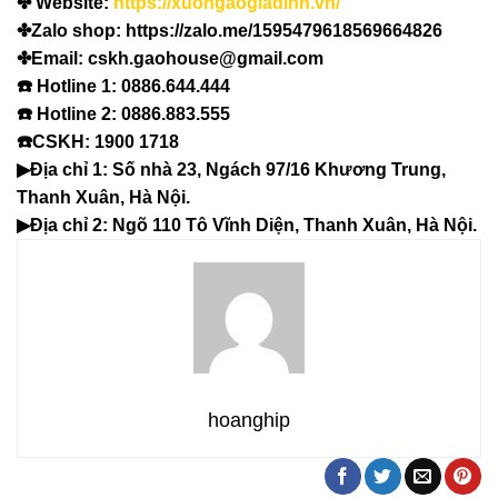
✤ Website:
https://xuongaogiadinh.vn/
✤Zalo shop: https://zalo.me/1595479618569664826
✤Email: cskh.gaohouse@gmail.com
☎️ Hotline 1: 0886.644.444
☎️ Hotline 2: 0886.883.555
☎️CSKH: 1900 1718
▶Địa chỉ 1: Số nhà 23, Ngách 97/16 Khương Trung,
Thanh Xuân, Hà Nội.
▶Địa chỉ 2: Ngõ 110 Tô Vĩnh Diện, Thanh Xuân, Hà Nội.
hoanghip