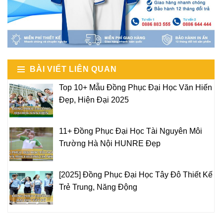
BÀI VIẾT LIÊN QUAN
Top 10+ Mẫu Đồng Phục Đại Học Văn Hiến
Đẹp, Hiện Đại 2025
11+ Đồng Phục Đại Học Tài Nguyên Môi
Trường Hà Nội HUNRE Đẹp
[2025] Đồng Phục Đại Học Tây Đô Thiết Kế
Trẻ Trung, Năng Động