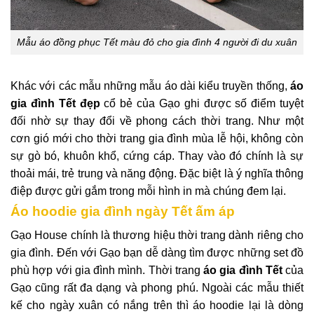
Mẫu áo đồng phục Tết màu đỏ cho gia đình 4 người đi du xuân
Khác với các mẫu những mẫu áo dài kiểu truyền thống,
áo
gia đình Tết đẹp
cổ bẻ của Gạo ghi được số điểm tuyệt
đối nhờ sự thay đổi về phong cách thời trang. Như một
cơn gió mới cho thời trang gia đình mùa lễ hội, không còn
sự gò bó, khuôn khổ, cứng cáp. Thay vào đó chính là sự
thoải mái, trẻ trung và năng động. Đặc biệt là ý nghĩa thông
điệp được gửi gắm trong mỗi hình in mà chúng đem lại.
Áo hoodie gia đình ngày Tết ấm áp
Gạo House chính là thương hiệu thời trang dành riêng cho
gia đình. Đến với Gạo bạn dễ dàng tìm được những set đồ
phù hợp với gia đình mình. Thời trang
áo gia đình Tết
của
Gạo cũng rất đa dạng và phong phú. Ngoài các mẫu thiết
kế cho ngày xuân có nắng trên thì áo hoodie lại là dòng