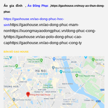
Áo gia đình
,
Áo Đồng Phục
,
https://gaohouse.vn/may-ao-thun-dong-
phuc
https://gaohouse.vn/ao-dong-phuc-hoc-
https://gaohouse.vn/ao-dong-phuc-mam-
sinh
non
https://xuongmayaodongphuc.vn/dong-phuc-cong-
ty
https://gaohouse.vn/ao-polo-dong-phuc-cao-
cap
https://gaohouse.vn/ao-dong-phuc-cong-ty
BẢN ĐỒ GẠO HOUSE