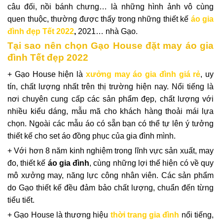
câu đối, nồi bánh chưng… là những hình ảnh vô cùng
quen thuộc, thường được thấy trong những thiết kế
áo gia
đình đẹp Tết 2022
,
2021… nhà Gạo.
Tại sao nên chọn Gạo House đặt may áo gia
đình Tết đẹp 2022
+ Gạo House hiện là
xưởng may áo gia đình giá rẻ
, uy
tín, chất lượng nhất trên thị trường hiện nay. Nổi tiếng là
nơi chuyên cung cấp các sản phẩm đẹp, chất lượng với
nhiều kiểu dáng, mẫu mã cho khách hàng thoải mái lựa
chọn. Ngoài các mẫu áo có sẵn bạn có thể tự lên ý tưởng
thiết kế cho set áo đồng phục của gia đình mình.
+ Với hơn 8 năm kinh nghiệm trong lĩnh vực sản xuất, may
đo, thiết kế
áo gia đình
, cùng những lợi thế hiện có về quy
mô xưởng may, năng lực công nhân viên. Các sản phẩm
do Gạo thiết kế đều đảm bảo chất lượng, chuẩn đến từng
tiểu tiết.
+ Gạo House là thương hiệu
thời trang gia đình
nổi tiếng,