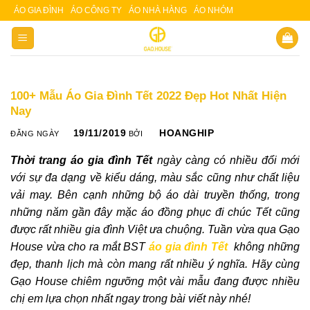
Skip
ÁO GIA ĐÌNH
ÁO CÔNG TY
ÁO NHÀ HÀNG
ÁO NHÓM
Slot 5000
Slot pulsa
to
content
100+ Mẫu Áo Gia Đình Tết 2022 Đẹp Hot Nhất Hiện
Nay
19/11/2019
HOANGHIP
ĐĂNG NGÀY
BỞI
Thời trang áo gia đình Tết
ngày càng có nhiều đổi mới
với sự đa dạng về kiểu dáng, màu sắc cũng như chất liệu
vải may. Bên cạnh những bộ áo dài truyền thống, trong
những năm gần đây mặc áo đồng phục đi chúc Tết cũng
được rất nhiều gia đình Việt ưa chuộng. Tuần vừa qua Gạo
House vừa cho ra mắt BST
áo gia đình Tết
không những
đẹp, thanh lịch mà còn mang rất nhiều ý nghĩa. Hãy cùng
Gạo House chiêm ngưỡng một vài mẫu đang được nhiều
chị em lựa chọn nhất ngay trong bài viết này nhé!