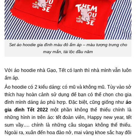
Set áo hoodie gia đình màu đỏ ấm áp – màu tượng trưng cho
may mắn, tài lộc đầu năm
Với áo hoodie nhà Gạo, Tết có lạnh thì nhà mình vẫn luôn
ấm áp.
Áo hoodie có 2 kiểu dáng: có mũ và không mũ. Tùy vào sở
thích hay hoàn cảnh sử dụng để bạn có thể chọn cho gia
đình mình dáng áo phù hợp. Đặc biệt, cũng giống như
áo
gia đình Tết 2022
một phần không thể thiếu chính là
những hình in trên áo: tết đoàn viên, Happy new year, tết
sum vầy…. chính là những câu slogan không thể thiếu.
Ngoài ra, xuân đến hoa đào nở, mai vàng khoe sắc hay đôi