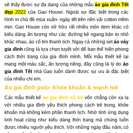
sẽ thấy được sự đa dạng của những mẫu
áo gia đình Tết
đẹp
2022
của Gạo House. Ngoài sự đặc biệt trong các
hình in chủ đề mùa xuân- ngày tết trên nền vải cotton mềm
mịn. Gạo House còn sở hữu rất nhiều món item khác có
kiểu dáng ấn tượng như các đường kẻ ngang bản to nhỏ
khác nhau, áo cổ tim thanh lịch. Ngay cả những set
áo váy
gia đình
cũng là lựa chọn tuyệt vời để bạn thể hiện phong
cách thời trang của gia đình mình. Mỗi mẫu thiết kế lại
mang một màu sắc, ấn tượng riêng, đây cũng là lý do
áo
gia đình Tết
nhà Gạo luôn dành được sự ưu ái đặc biệt
của nhiều chị em.
Áo gia đình polo- Khỏe khoắn & mạnh mẽ
Các mẫu thiết kế
áo gia đình cổ bẻ
vốn chẳng còn xa lạ
với nhiều gia đình yêu thích phong cách trẻ trung, khỏe
khoắn mà không kém phần thanh lịch. Nhờ tính ứng dụng
linh hoạt cũng như kiểu dáng thời trang mà chúng luôn
được nhiều người yêu thích. Với những ngày đầu năm, có