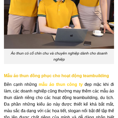
Áo thun có cổ chỉn chu và chuyên nghiệp dành cho doanh
nghiệp
Mẫu áo thun đồng phục cho hoạt động teambuilding
Bên cạnh những
mẫu áo thun công ty
đẹp mặc khi đi
làm, các doanh nghiệp cũng thường may thêm các mẫu áo
thun dành riêng cho các hoạt động teambuilding, du lịch.
Đa phần những kiểu áo này được thiết kế khá bắt mắt,
màu sắc đa dạng với các họa tiết, slogan nổi bật để tập thể
tôn lên được chất riêng của mình và dễ dàng nhận biết