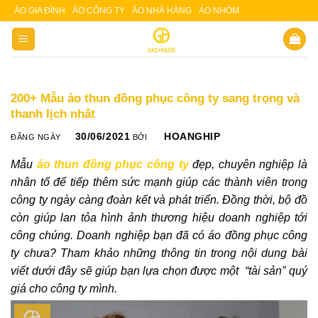
Skip
ÁO GIA ĐÌNH
ÁO CÔNG TY
ÁO NHÀ HÀNG
ÁO NHÓM
Slot 5000
Slot pulsa
to
content
200+ Mẫu áo thun đồng phục công ty sang trọng và
thanh lịch nhất
30/06/2021
HOANGHIP
ĐĂNG NGÀY
BỞI
Mẫu
áo thun đồng phục công ty
đẹp, chuyên nghiệp là
nhân tố để tiếp thêm sức mạnh giúp các thành viên trong
công ty ngày càng đoàn kết và phát triển. Đồng thời, bộ đồ
còn giúp lan tỏa hình ảnh thương hiệu doanh nghiệp tới
công chúng. Doanh nghiệp bạn đã có áo đồng phục công
ty chưa? Tham khảo những thông tin trong nội dung bài
viết dưới đây sẽ giúp bạn lựa chọn được một “tài sản” quý
giá cho công ty mình.