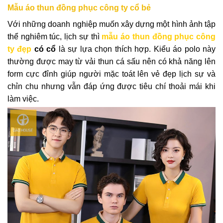
Mẫu áo thun đồng phục công ty cổ bẻ
Với những doanh nghiệp muốn xây dựng một hình ảnh tập
thể nghiêm túc, lịch sự thì
mẫu áo thun đồng phục công
ty đẹp
có cổ
là sự lựa chọn thích hợp. Kiểu áo polo này
thường được may từ vải thun cá sấu nên có khả năng lên
form cực đỉnh giúp người mặc toát lên vẻ đẹp lịch sự và
chỉn chu nhưng vẫn đáp ứng được tiêu chí thoải mái khi
làm việc.