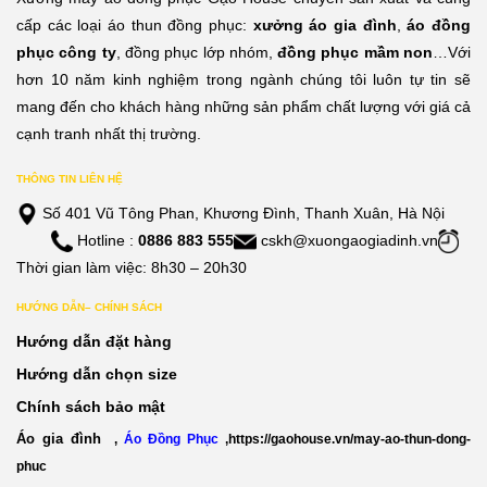
cấp các loại áo thun đồng phục:
xưởng áo gia đình
,
áo đồng
phục công ty
, đồng phục lớp nhóm,
đồng phục mầm non
…Với
hơn 10 năm kinh nghiệm trong ngành chúng tôi luôn tự tin sẽ
mang đến cho khách hàng những sản phẩm chất lượng với giá cả
cạnh tranh nhất thị trường.
THÔNG TIN LIÊN HỆ
Số 401 Vũ Tông Phan, Khương Đình, Thanh Xuân, Hà Nội
Hotline :
0886 883 555
cskh@xuongaogiadinh.vn
Thời gian làm việc: 8h30 – 20h30
HƯỚNG DẪN– CHÍNH SÁCH
Hướng dẫn đặt hàng
Hướng dẫn chọn size
Chính sách bảo mật
Áo gia đình
,
Áo Đồng Phục
,
https://gaohouse.vn/may-ao-thun-dong-
phuc