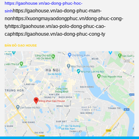
https://gaohouse.vn/ao-dong-phuc-hoc-
https://gaohouse.vn/ao-dong-phuc-mam-
sinh
non
https://xuongmayaodongphuc.vn/dong-phuc-cong-
ty
https://gaohouse.vn/ao-polo-dong-phuc-cao-
cap
https://gaohouse.vn/ao-dong-phuc-cong-ty
BẢN ĐỒ GẠO HOUSE