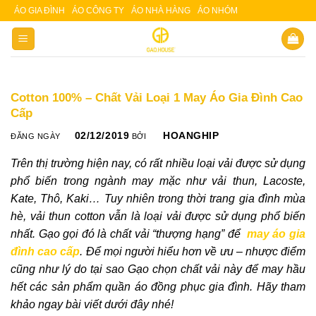
Skip
ÁO GIA ĐÌNH
ÁO CÔNG TY
ÁO NHÀ HÀNG
ÁO NHÓM
Slot 5000
Slot pulsa
to
content
Cotton 100% – Chất Vải Loại 1 May Áo Gia Đình Cao
Cấp
02/12/2019
HOANGHIP
ĐĂNG NGÀY
BỞI
Trên thị trường hiện nay, có rất nhiều loại vải được sử dụng
phổ biến trong ngành may mặc như vải thun, Lacoste,
Kate, Thô, Kaki… Tuy nhiên trong thời trang gia đình mùa
hè, vải thun cotton vẫn là loại vải được sử dụng phổ biến
nhất. Gạo gọi đó là chất vải “thượng hạng” để
may áo gia
đình cao cấp
. Để mọi người hiểu hơn về ưu – nhược điểm
cũng như lý do tại sao Gạo chọn chất vải này để may hầu
hết các sản phẩm quần áo đồng phục gia đình. Hãy tham
khảo ngay bài viết dưới đây nhé!