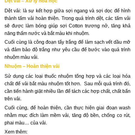
Dệt vải – Xử lý hóa học
Dệt vải: là sự kết hợp giữa sợi ngang và sợi dọc để hình
thành tấm vải hoàn thiện. Trong quá trình dệt, các tấm vải
sẽ được làm bóng giúp sợi Cotton trương nở, tăng khả
năng thấm nước và bắt màu khi nhuộm.
Cuối cùng là công đoạn tẩy trắng để làm sạch vết dầu mỡ
và đảm bảo độ trắng như yêu cầu để bước vào quá trình
nhuộm màu vải.
Nhuộm – Hoàn thiện vải
Sử dụng các loại thuốc nhuộm tổng hợp và các loại hóa
chất để vải bắt màu nhuộm tốt hơn. Sau mỗi quá trình đó,
cần tiến hành giặt nhiều lần để tách các hợp chất, chất bẩn
trên vải.
Cuối cùng, để hoàn thiện, cần thực hiện giai đoạn wash
nhằm mục đích làm mềm vải, tăng độ bền, chống co rút,
phai màu… của vải.
Xem thêm: