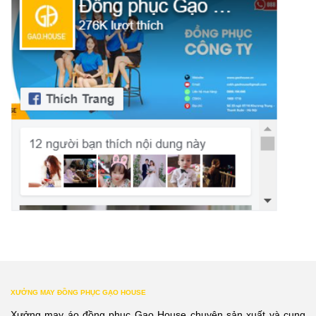
XƯỞNG MAY ĐỒNG PHỤC GẠO HOUSE
Xưởng may áo đồng phục Gạo House chuyên sản xuất và cung