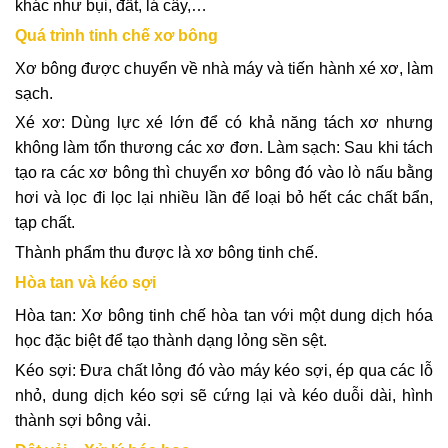
khác như bụi, đất, lá cây,…
Quá trình tinh chế xơ bông
Xơ bông được chuyển về nhà máy và tiến hành xé xơ, làm
sạch.
Xé xơ: Dùng lực xé lớn để có khả năng tách xơ nhưng
không làm tổn thương các xơ đơn. Làm sạch: Sau khi tách
tạo ra các xơ bông thì chuyển xơ bông đó vào lò nấu bằng
hơi và lọc đi lọc lại nhiều lần để loại bỏ hết các chất bẩn,
tạp chất.
Thành phẩm thu được là xơ bông tinh chế.
Hòa tan và kéo sợi
Hòa tan: Xơ bông tinh chế hòa tan với một dung dịch hóa
học đặc biệt để tạo thành dạng lỏng sền sệt.
Kéo sợi: Đưa chất lỏng đó vào máy kéo sợi, ép qua các lỗ
nhỏ, dung dịch kéo sợi sẽ cứng lại và kéo duỗi dài, hình
thành sợi bông vải.