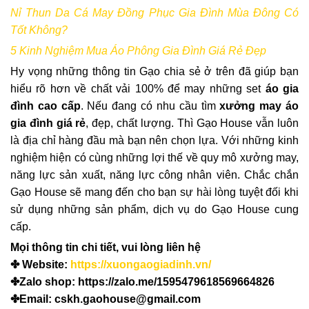
Nỉ Thun Da Cá May Đồng Phục Gia Đình Mùa Đông Có
Tốt Không?
5 Kinh Nghiệm Mua Áo Phông Gia Đình Giá Rẻ Đẹp
Hy vọng những thông tin Gạo chia sẻ ở trên đã giúp bạn
hiểu rõ hơn về chất vải 100% để may những set
áo gia
đình cao cấp
. Nếu đang có nhu cầu tìm
xưởng may áo
gia đình giá rẻ
, đẹp, chất lượng. Thì Gạo House vẫn luôn
là địa chỉ hàng đầu mà bạn nên chọn lựa. Với những kinh
nghiệm hiện có cùng những lợi thế về quy mô xưởng may,
năng lực sản xuất, năng lực công nhân viên. Chắc chắn
Gạo House sẽ mang đến cho bạn sự hài lòng tuyệt đối khi
sử dụng những sản phẩm, dịch vụ do Gạo House cung
cấp.
Mọi thông tin chi tiết, vui lòng liên hệ
✤ Website:
https://xuongaogiadinh.vn/
✤Zalo shop: https://zalo.me/1595479618569664826
✤Email: cskh.gaohouse@gmail.com