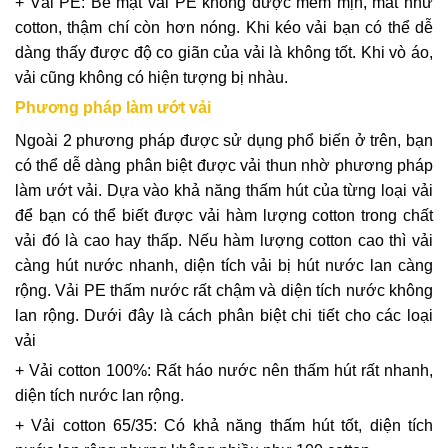
+ Vải PE: Bề mặt vải PE không được mềm mịn, mát như
cotton, thậm chí còn hơn nóng. Khi kéo vải bạn có thể dễ
dàng thấy được độ co giãn của vải là không tốt. Khi vò áo,
vải cũng không có hiện tượng bị nhàu.
Phương pháp làm ướt vải
Ngoài 2 phương pháp được sử dụng phổ biến ở trên, bạn
có thể dễ dàng phân biệt được vải thun nhờ phương pháp
làm ướt vải. Dựa vào khả năng thấm hút của từng loại vải
để bạn có thể biết được vải hàm lượng cotton trong chất
vải đó là cao hay thấp. Nếu hàm lượng cotton cao thì vải
càng hút nước nhanh, diện tích vải bị hút nước lan càng
rộng. Vải PE thấm nước rất chậm và diện tích nước không
lan rộng. Dưới đây là cách phân biệt chi tiết cho các loại
vải
+ Vải cotton 100%: Rất háo nước nên thấm hút rất nhanh,
diện tích nước lan rộng.
+ Vải cotton 65/35: Có khả năng thấm hút tốt, diện tích