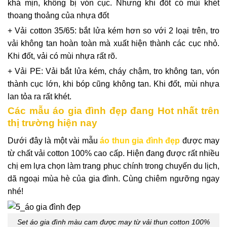
khá mịn, không bị vón cục. Nhưng khi đốt có mùi khét
thoang thoảng của nhựa đốt
+ Vải cotton 35/65: bắt lửa kém hơn so với 2 loại trên, tro
vải không tan hoàn toàn mà xuất hiện thành các cục nhỏ.
Khi đốt, vải có mùi nhựa rất rõ.
+ Vải PE: Vải bắt lửa kém, cháy chậm, tro không tan, vón
thành cục lớn, khi bóp cũng không tan. Khi đốt, mùi nhựa
lan tỏa ra rất khét.
Các mẫu áo gia đình đẹp đang Hot nhất trên
thị trường hiện nay
Dưới đây là một vài mẫu
áo thun gia đình đẹp
được may
từ chất vải cotton 100% cao cấp. Hiện đang được rất nhiều
chị em lựa chọn làm trang phục chính trong chuyến du lịch,
dã ngoại mùa hè của gia đình. Cùng chiêm ngưỡng ngay
nhé!
Set áo gia đình màu cam được may từ vải thun cotton 100%