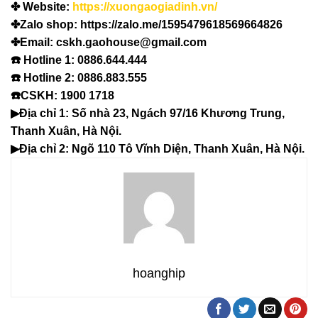
✤ Website:
https://xuongaogiadinh.vn/
✤Zalo shop: https://zalo.me/1595479618569664826
✤Email: cskh.gaohouse@gmail.com
☎️ Hotline 1: 0886.644.444
☎️ Hotline 2: 0886.883.555
☎️CSKH: 1900 1718
▶Địa chỉ 1: Số nhà 23, Ngách 97/16 Khương Trung,
Thanh Xuân, Hà Nội.
▶Địa chỉ 2: Ngõ 110 Tô Vĩnh Diện, Thanh Xuân, Hà Nội.
hoanghip