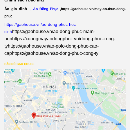
Áo gia đình
,
Áo Đồng Phục
,
https://gaohouse.vn/may-ao-thun-dong-
phuc
https://gaohouse.vn/ao-dong-phuc-hoc-
https://gaohouse.vn/ao-dong-phuc-mam-
sinh
non
https://xuongmayaodongphuc.vn/dong-phuc-cong-
ty
https://gaohouse.vn/ao-polo-dong-phuc-cao-
cap
https://gaohouse.vn/ao-dong-phuc-cong-ty
BẢN ĐỒ GẠO HOUSE