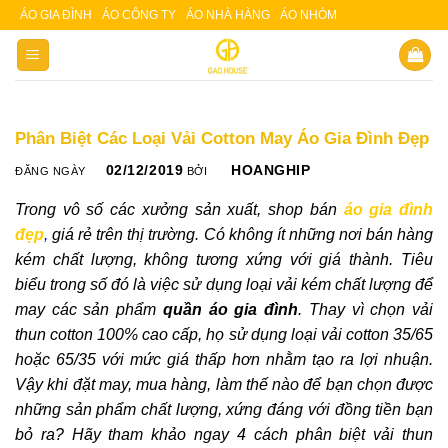
Skip
ÁO GIA ĐÌNH
ÁO CÔNG TY
ÁO NHÀ HÀNG
ÁO NHÓM
Slot 5000
Slot pulsa
to
content
Phân Biệt Các Loại Vải Cotton May Áo Gia Đình Đẹp
02/12/2019
HOANGHIP
ĐĂNG NGÀY
BỞI
Trong vô số các xưởng sản xuất, shop bán
áo gia đình
đẹp
,
giá rẻ trên thị trường. Có không ít những nơi bán hàng
kém chất lượng, không tương xứng với giá thành. Tiêu
biểu trong số đó là việc sử dụng loại vải kém chất lượng để
may các sản phẩm
quần áo gia đình
. Thay vì chọn vải
thun cotton 100% cao cấp, họ sử dụng loại vải cotton 35/65
hoặc 65/35 với mức giá thấp hơn nhằm tạo ra lợi nhuận.
Vậy khi đặt may, mua hàng, làm thế nào để bạn chọn được
những sản phẩm chất lượng, xứng đáng với đồng tiền bạn
bỏ ra? Hãy tham khảo ngay 4 cách phân biệt vải thun