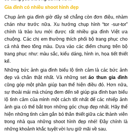
Gia đình có nhiều shoot hình đẹp
Chụp ảnh gia đình giờ đây sẽ chẳng còn đơn điệu, nhàm
chán như trước nữa. Xu hướng chụp hình “tor -sur-tor”
chính là trào lưu mới được rất nhiều gia đình Việt ưa
chuộng. Các chị em thường thích phối bộ trang phục cho
cả nhà theo tông màu. Dựa vào các điểm chung trên bộ
trang phục như: màu sắc, kiểu dáng, hình in, họa tiết thiết
kế.
Những bức ảnh gia đình biểu lộ tình cảm là các bức ảnh
đẹp và chân thật nhất. Và những set
áo thun gia đình
cũng góp một phần giúp bạn thể hiện điều đó. Hơn nữa,
sự thoải mái mà chúng đem đến sẽ giúp gia đình bạn biểu
lộ tình cảm của mình một cách tốt nhất để các nhiếp ảnh
ảnh gia có thể bắt trọn những góc chụp đẹp nhất. Hãy thể
hiện những tình cảm gắn bó thân thiết giữa các thành viên
trong nhà qua những shoot hình đẹp nhé! Đây chính là
những khoảnh khắc tuyệt vời lưu giữ mãi về sau.