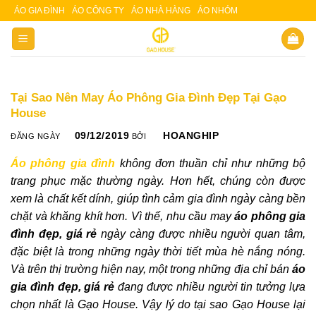
Skip
ÁO GIA ĐÌNH
ÁO CÔNG TY
ÁO NHÀ HÀNG
ÁO NHÓM
Slot 5000
Slot pulsa
to
content
Tại Sao Nên May Áo Phông Gia Đình Đẹp Tại Gạo
House
09/12/2019
HOANGHIP
ĐĂNG NGÀY
BỞI
Áo phông gia đình
không đơn thuần chỉ như những bộ
trang phục mặc thường ngày. Hơn hết, chúng còn được
xem là chất kết dính, giúp tình cảm gia đình ngày càng bền
chặt và khăng khít hơn. Vì thế, nhu cầu may
áo phông gia
đình đẹp, giá rẻ
ngày càng được nhiều người quan tâm,
đặc biệt là trong những ngày thời tiết mùa hè nắng nóng.
Và trên thị trường hiện nay, một trong những địa chỉ bán
áo
gia đình đẹp, giá rẻ
đang được nhiều người tin tưởng lựa
chọn nhất là Gạo House. Vậy lý do tại sao Gạo House lại