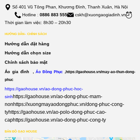
Số 401 Vũ Tông Phan, Khương Đình, Thanh Xuân, Hà Nội
Hotline :
0886 883 555
cskh@xuongaogiadinh.vn
Thời gian làm việc: 8h30 – 20h30
HƯỚNG DẪN– CHÍNH SÁCH
Hướng dẫn đặt hàng
Hướng dẫn chọn size
Chính sách bảo mật
Áo gia đình
,
Áo Đồng Phục
,
https://gaohouse.vn/may-ao-thun-dong-
phuc
https://gaohouse.vn/ao-dong-phuc-hoc-
https://gaohouse.vn/ao-dong-phuc-mam-
sinh
non
https://xuongmayaodongphuc.vn/dong-phuc-cong-
ty
https://gaohouse.vn/ao-polo-dong-phuc-cao-
cap
https://gaohouse.vn/ao-dong-phuc-cong-ty
BẢN ĐỒ GẠO HOUSE