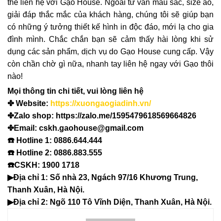
thể liên hệ với Gạo House. Ngoài tư vấn màu sắc, size áo,
giải đáp thắc mắc của khách hàng, chúng tôi sẽ giúp bạn
có những ý tưởng thiết kế hình in độc đáo, mới lạ cho gia
đình mình. Chắc chắn bạn sẽ cảm thấy hài lòng khi sử
dụng các sản phẩm, dịch vụ do Gạo House cung cấp. Vậy
còn chần chờ gì nữa, nhanh tay liên hệ ngay với Gạo thôi
nào!
Mọi thông tin chi tiết, vui lòng liên hệ
✤ Website:
https://xuongaogiadinh.vn/
✤Zalo shop: https://zalo.me/1595479618569664826
✤Email: cskh.gaohouse@gmail.com
☎️ Hotline 1: 0886.644.444
☎️ Hotline 2: 0886.883.555
☎️CSKH: 1900 1718
▶Địa chỉ 1: Số nhà 23, Ngách 97/16 Khương Trung,
Thanh Xuân, Hà Nội.
▶Địa chỉ 2: Ngõ 110 Tô Vĩnh Diện, Thanh Xuân, Hà Nội.