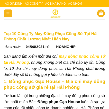
Skip
ÁO GIA ĐÌNH
ÁO CÔNG TY
ÁO NHÀ HÀNG
ÁO NHÓM
Slot 5000
Slot pulsa
to
content
Top 10 Công Ty May Đồng Phục Công Sở Tại Hải
Phòng Chất Lượng Nhất Hiện Nay
04/08/2021
HOANGHIP
ĐĂNG NGÀY
BỞI
Bạn đang tìm kiếm một địa chỉ
may đồng phục công sở
tại Hải Phòng
, nhưng không biết địa chỉ nào uy tín. Đừng
lo, 10 địa chỉ may đồng phục tại Hải Phòng chất lượng
dưới đây sẽ là những gợi ý hữu ích dành cho bạn.
1. Đồng phục Gạo House – Địa chỉ may đồng
phục công sở giá rẻ tại Hải Phòng
Tự hào là một trong những địa chỉ may đồng phục công sở
lớn nhất miền Bắc.
Đồng phục Gạo House
luôn là sự lựa
chọn của rất nhiều công ty, doanh nghiệp tại Hải Phòng nói