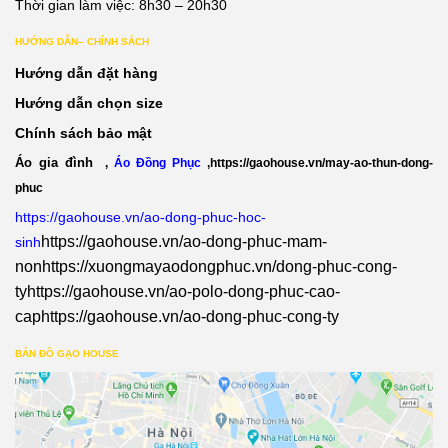
Thời gian làm việc: 8h30 – 20h30
HƯỚNG DẪN– CHÍNH SÁCH
Hướng dẫn đặt hàng
Hướng dẫn chọn size
Chính sách bảo mật
Áo gia đình
,
Áo Đồng Phục
,
https://gaohouse.vn/may-ao-thun-dong-
phuc
https://gaohouse.vn/ao-dong-phuc-hoc-
https://gaohouse.vn/ao-dong-phuc-mam-
sinh
non
https://xuongmayaodongphuc.vn/dong-phuc-cong-
ty
https://gaohouse.vn/ao-polo-dong-phuc-cao-
cap
https://gaohouse.vn/ao-dong-phuc-cong-ty
BẢN ĐỒ GẠO HOUSE