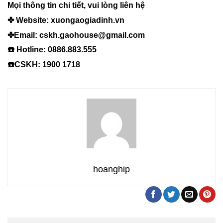
Mọi thông tin chi tiết, vui lòng liên hệ
✤ Website:
xuongaogiadinh.vn
✤Email: cskh.gaohouse@gmail.com
☎️ Hotline: 0886.883.555
☎️CSKH: 1900 1718
hoanghip