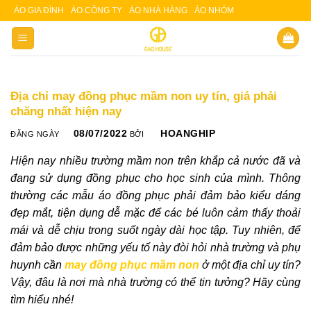
Skip
ÁO GIA ĐÌNH
ÁO CÔNG TY
ÁO NHÀ HÀNG
ÁO NHÓM
Slot 5000
Slot pulsa
to
content
Địa chỉ may đồng phục mầm non uy tín, giá phải
chăng nhất hiện nay
08/07/2022
HOANGHIP
ĐĂNG NGÀY
BỞI
Hiện nay nhiều trường mầm non trên khắp cả nước đã và
đang sử dụng đồng phục cho học sinh của mình. Thông
thường các mẫu áo đồng phục phải đảm bảo kiểu dáng
đẹp mắt, tiện dụng dễ mặc để các bé luôn cảm thấy thoải
mái và dễ chịu trong suốt ngày dài học tập. Tuy nhiên, để
đảm bảo được những yếu tố này đòi hỏi nhà trường và phụ
huynh cần
may đồng phục mầm non
ở một địa chỉ uy tín?
Vậy, đâu là nơi mà nhà trường có thể tin tưởng? Hãy cùng
tìm hiểu nhé!