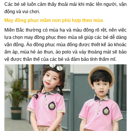
Các bé sẽ luôn cảm thấy thoải mái khi mặc lên người, vận
động và vui chơi.
May đồng phục mầm non phù hợp theo mùa
Miền Bắc thường có mùa hạ và màu đông rõ rệt, nên việc
lựa chọn may đồng phục theo mùa sẽ giúp các bé dễ dàng
vận động. Áo đồng phục mùa đông được thiết kế áo khoác
ấm áp, mùa hè áo thun, áo polo và váy thoáng mát sẽ bảo
vệ được thân thể của các bé và đảm bảo tính thẩm mĩ.