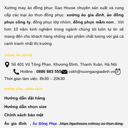
Xưởng may áo đồng phục Gạo House chuyên sản xuất và cung
cấp các loại áo thun đồng phục:
xưởng áo gia đình
,
áo đồng
phục công ty
, đồng phục lớp nhóm,
đồng phục mầm non
…Với
hơn 10 năm kinh nghiệm trong ngành chúng tôi luôn tự tin sẽ
mang đến cho khách hàng những sản phẩm chất lượng với giá cả
cạnh tranh nhất thị trường.
THÔNG TIN LIÊN HỆ
Số 401 Vũ Tông Phan, Khương Đình, Thanh Xuân, Hà Nội
Hotline :
0886 883 555
cskh@xuongaogiadinh.vn
Thời gian làm việc: 8h30 – 20h30
HƯỚNG DẪN– CHÍNH SÁCH
Hướng dẫn đặt hàng
Hướng dẫn chọn size
Chính sách bảo mật
Áo gia đình
,
Áo Đồng Phục
,
https://gaohouse.vn/may-ao-thun-dong-