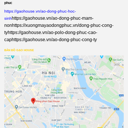
phuc
https://gaohouse.vn/ao-dong-phuc-hoc-
https://gaohouse.vn/ao-dong-phuc-mam-
sinh
non
https://xuongmayaodongphuc.vn/dong-phuc-cong-
ty
https://gaohouse.vn/ao-polo-dong-phuc-cao-
cap
https://gaohouse.vn/ao-dong-phuc-cong-ty
BẢN ĐỒ GẠO HOUSE