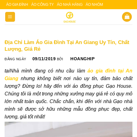
Skip
ÁO GIA ĐÌNH
ÁO CÔNG TY
ÁO NHÀ HÀNG
ÁO NHÓM
Slot 5000
Slot pulsa
to
content
Địa Chỉ Làm Áo Gia Đình Tại An Giang Uy Tín, Chất
Lượng, Giá Rẻ
09/11/2019
HOANGHIP
ĐĂNG NGÀY
BỞI
tạiNhà mình đang có nhu cầu làm
áo gia đình tại An
Giang
nhưng không biết nơi nào uy tín, đảm bảo chất
lượng? Đừng lo! hãy đến với áo đồng phục Gạo House.
Chúng tôi là một trong những xưởng may giá rẻ có quy mô
lớn nhất toàn quốc. Chắc chắn, khi đến với nhà Gạo nhà
mình sẽ được sở hữu những mẫu đồng phục đẹp, chất
lượng, giá tốt nhất!