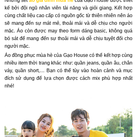
Những set
áo gia đình mùa hè
của Gạo House được thiết
kế bởi đội ngũ nhân viên tài năng và giỏi giang. Kết hợp
cùng chất liệu cao cấp có nguồn gốc từ thiên nhiên nên áo
sẽ mang đến sự mát mẻ, thoải mái và dễ chịu cho người
mặc. Áo còn được may theo form dáng basic, không quá
bó sát để mang đến sự thoải mái và dễ chịu tuyệt đối cho
người mặc.
Áo đồng phục mùa hè của Gạo House có thể kết hợp cùng
nhiều item thời trang khác như: quần jeans, quần âu, chân
váy, quần short,… Bạn có thể tùy vào hoàn cảnh và mục
đích sử dụng để lựa chọn được cách mix phù hợp nhất
nhé!