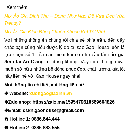
Xem thêm:
Mix Áo Gia Đình Thu – Đông Như Nào Để Vừa Đẹp Vừa
Trendy?
Mix Áo Gia Đình Đúng Chuẩn Không Khí Tết Việt
Với những thông tin chúng tôi chia sẻ phía trên, đến đây
chắc bạn cũng hiểu được lý do tại sao Gạo House luôn là
lựa chọn số 1 của các mom khi có nhu cầu làm
áo gia
đình tại An Giang
rồi đúng không! Vậy còn chờ gì nữa,
muốn sở hữu những bộ đồng phục đẹp, chất lượng, giá tốt
hãy liên hệ với Gạo House ngay nhé!
Mọi thông tin chi tiết, vui lòng liên hệ
✤ Website:
xuongaogiadinh.vn
✤Zalo shop: https://zalo.me/1595479618569664826
✤Email: cskh.gaohouse@gmail.com
☎️ Hotline 1: 0886.644.444
☎️ Hotline 2: 0886.883.555