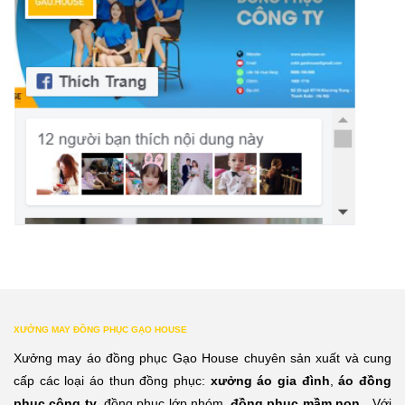
XƯỞNG MAY ĐỒNG PHỤC GẠO HOUSE
Xưởng may áo đồng phục Gạo House chuyên sản xuất và cung
cấp các loại áo thun đồng phục:
xưởng áo gia đình
,
áo đồng
phục công ty
, đồng phục lớp nhóm,
đồng phục mầm non
…Với