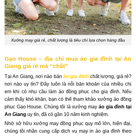
Xưởng may giá rẻ, chất lượng là tiêu chí lựa chọn hàng đầu
Gạo House – địa chỉ mua áo gia đình tại An
Giang giá rẻ mà “chất”
Tại An Giang, nơi nào bán
áo gia đình
chất lượng, giá rẻ?
nơi nào uy tín? Đây luôn là nỗi băn khoăn của nhiều chị
em khi có nhu cầu làm áo đồng phục cho gia đình. Nếu
cảm thấy khó khăn, bạn có thể tham khảo xưởng áo đồng
phục Gạo House. Chúng tôi là xưởng may
áo gia đình tại
An Giang
uy tín, đã có gần 10 năm kinh nghiệm.
Nhờ sở hữu xưởng may đồng phục quy mô lớn, hiện đại,
chúng tôi nhận cung cấp dịch vụ may in áo gia đình theo