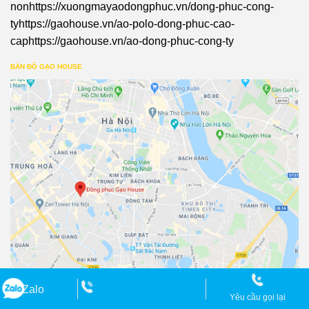
non
https://xuongmayaodongphuc.vn/dong-phuc-cong-
ty
https://gaohouse.vn/ao-polo-dong-phuc-cao-
cap
https://gaohouse.vn/ao-dong-phuc-cong-ty
BẢN ĐỒ GẠO HOUSE
Zalo
Yêu cầu gọi lại