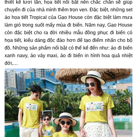
thiết kế tươi tắn, họa tiết nổi bật nên chắc chắn sẽ giúp
chuyến đi của nhà mình thêm trọn vẹn. Đặc biệt, những set
áo họa tiết Tropical của Gạo House còn đặc biệt làm mưa
làm gió trong suốt mấy mùa đi biển. Năm nay, Gạo House
còn đặc biệt cho ra đời nhiều mẫu đồng phục đi biển có
họa tiết, kiểu dáng độc đáo hơn để tạo điểm nhấn cho bộ
đồ. Những sản phẩm nổi bật có thể kể đến như: áo đi biển
xanh navy, áo váy maxi, áo đi biển in hình hoa quả nhiệt
đới,…