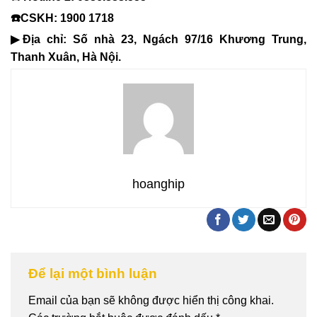
☎️CSKH: 1900 1718
▶Địa chỉ: Số nhà 23, Ngách 97/16 Khương Trung,
Thanh Xuân, Hà Nội.
hoanghip
Để lại một bình luận
Email của bạn sẽ không được hiển thị công khai.