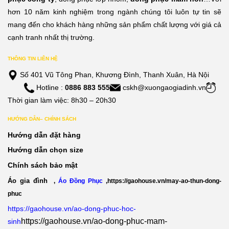
hơn 10 năm kinh nghiệm trong ngành chúng tôi luôn tự tin sẽ
mang đến cho khách hàng những sản phẩm chất lượng với giá cả
cạnh tranh nhất thị trường.
THÔNG TIN LIÊN HỆ
Số 401 Vũ Tông Phan, Khương Đình, Thanh Xuân, Hà Nội
Hotline :
0886 883 555
cskh@xuongaogiadinh.vn
Thời gian làm việc: 8h30 – 20h30
HƯỚNG DẪN– CHÍNH SÁCH
Hướng dẫn đặt hàng
Hướng dẫn chọn size
Chính sách bảo mật
Áo gia đình
,
Áo Đồng Phục
,
https://gaohouse.vn/may-ao-thun-dong-
phuc
https://gaohouse.vn/ao-dong-phuc-hoc-
https://gaohouse.vn/ao-dong-phuc-mam-
sinh