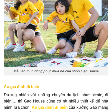
Mẫu áo thun đồng phục mùa hè của shop Gạo House
Áo gia đình đi biển
Đương nhiên với những chuyến du lịch như: picnic, đi
biển,… thì Gạo House cũng có rất nhiều thiết kế để nhà
mình lựa chọn.
Áo gia đình đi biển
của xưởng Gạo mang