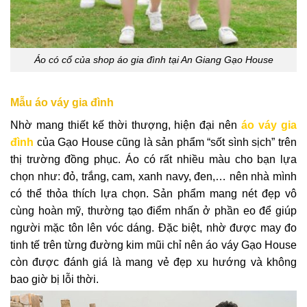
Áo có cổ của shop áo gia đình tại An Giang Gạo House
Mẫu áo váy gia đình
Nhờ mang thiết kế thời thượng, hiện đại nên
áo váy gia
đình
của Gạo House cũng là sản phẩm “sốt sình sịch” trên
thị trường đồng phục. Áo có rất nhiều màu cho bạn lựa
chọn như: đỏ, trắng, cam, xanh navy, đen,… nên nhà mình
có thể thỏa thích lựa chọn. Sản phẩm mang nét đẹp vô
cùng hoàn mỹ, thường tạo điểm nhấn ở phần eo để giúp
người mặc tôn lên vóc dáng. Đặc biệt, nhờ được may đo
tinh tế trên từng đường kim mũi chỉ nên áo váy Gạo House
còn được đánh giá là mang vẻ đẹp xu hướng và không
bao giờ bị lỗi thời.