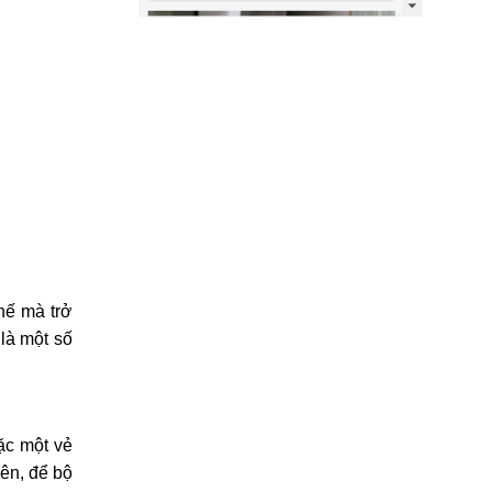
hế mà trở
là một số
ặc một vẻ
iên, để bộ