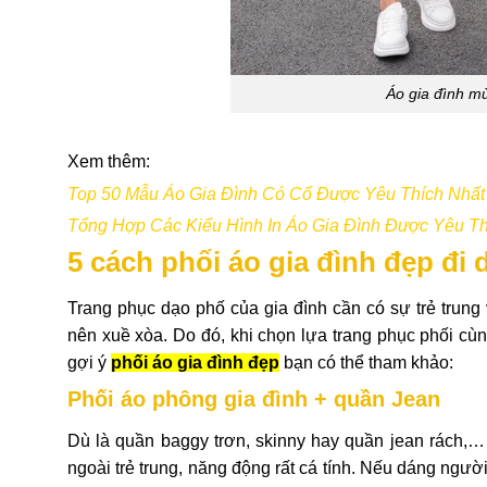
Áo gia đình mù
Xem thêm:
Top 50 Mẫu Áo Gia Đình Có Cổ Được Yêu Thích Nhất
Tổng Hợp Các Kiểu Hình In Áo Gia Đình Được Yêu Th
5 cách phối áo gia đình đẹp đi 
Trang phục dạo phố của gia đình cần có sự trẻ trung
nên xuề xòa. Do đó, khi chọn lựa trang phục phối cù
gợi ý
phối áo gia đình đẹp
bạn có thể tham khảo:
Phối áo phông gia đình + quần Jean
Dù là quần baggy trơn, skinny hay quần jean rách,
ngoài trẻ trung, năng động rất cá tính. Nếu dáng ngườ