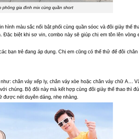
 phông gia đình mix cùng quần short
n hình màu sắc nổi bật phối cùng quần sóoc và đôi giày thể th
n. Đặc biệt khi sơ vin, combo này sẽ giúp chị em tôn lên vòng
 các bạn trẻ đang áp dụng. Chị em cũng có thể thử để đôi chân
h như: chân váy xếp ly, chân váy xòe hoặc chân váy chữ A… Vậ
ới chúng. Bộ đôi này mà kết hợp cùng đôi giày thể thao thì đ
giữ được nét duyên dáng, nhẹ nhàng.