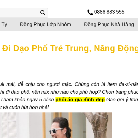
0886 883 555
 Ty
Đồng Phục Lớp Nhóm
Đồng Phục Nhà Hàng
 Đi Dạo Phố Trẻ Trung, Năng Độn
i mái, dễ chịu cho người mặc. Chúng còn là item đa-zi-nă
khi đi dạo phố, nên mix như nào cho phù hợp? Chọn trang phụ
t? Tham khảo ngay 5 cách
phối áo gia đình đẹp
Gạo gợi ý tron
t và cuốn hút hơn nhé!