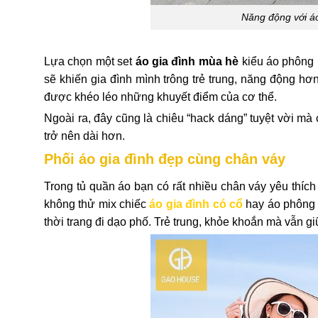
Năng động với áo
Lựa chọn một set
áo gia đình mùa hè
kiểu áo phông i
sẽ khiến gia đình mình trông trẻ trung, năng động hơ
được khéo léo những khuyết điểm của cơ thể.
Ngoài ra, đây cũng là chiêu “hack dáng” tuyệt vời mà
trở nên dài hơn.
Phối áo gia đình đẹp cùng chân váy
Trong tủ quần áo bạn có rất nhiều chân váy yêu thíc
không thử mix chiếc
áo gia đình có cổ
hay áo phông v
thời trang đi dạo phố. Trẻ trung, khỏe khoắn mà vẫn 