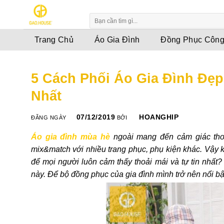
Skip
to
content
Trang Chủ
Áo Gia Đình
Đồng Phục Công
5 Cách Phối Áo Gia Đình Đẹp
Nhất
07/12/2019
HOANGHIP
ĐĂNG NGÀY
BỞI
Áo gia đình mùa hè
ngoài mang đến cảm giác thoả
mix&match với nhiều trang phục, phụ kiện khác. Vậy 
để mọi người luôn cảm thấy thoải mái và tự tin nhấ
này. Để bộ đồng phục của gia đình mình trở nên nổi bậ