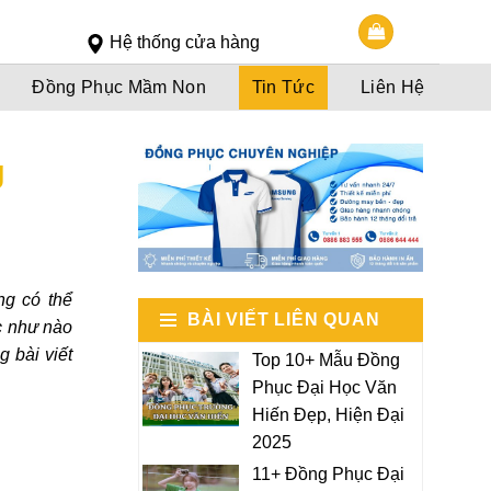
Slot 5000
Slot pulsa
Hệ thống cửa hàng
Đồng Phục Mầm Non
Tin Tức
Liên Hệ
g
ng có thể
BÀI VIẾT LIÊN QUAN
c như nào
g bài viết
Top 10+ Mẫu Đồng
Phục Đại Học Văn
Hiến Đẹp, Hiện Đại
2025
11+ Đồng Phục Đại