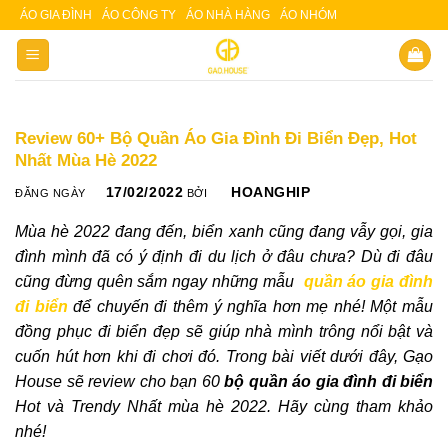
Skip
ÁO GIA ĐÌNH
ÁO CÔNG TY
ÁO NHÀ HÀNG
ÁO NHÓM
Slot 5000
Slot pulsa
to
content
Review 60+ Bộ Quần Áo Gia Đình Đi Biển Đẹp, Hot
Nhất Mùa Hè 2022
17/02/2022
HOANGHIP
ĐĂNG NGÀY
BỞI
Mùa hè 2022 đang đến, biển xanh cũng đang vẫy gọi, gia
đình mình đã có ý định đi du lịch ở đâu chưa? Dù đi đâu
cũng đừng quên sắm ngay những mẫu
quần áo gia đình
đi biển
để chuyến đi thêm ý nghĩa hơn mẹ nhé! Một mẫu
đồng phục đi biển đẹp sẽ giúp nhà mình trông nổi bật và
cuốn hút hơn khi đi chơi đó.
Trong bài viết dưới đây, Gạo
House sẽ review cho bạn 60
bộ quần áo gia đình đi biển
Hot và Trendy Nhất mùa hè 2022. Hãy cùng tham khảo
nhé!