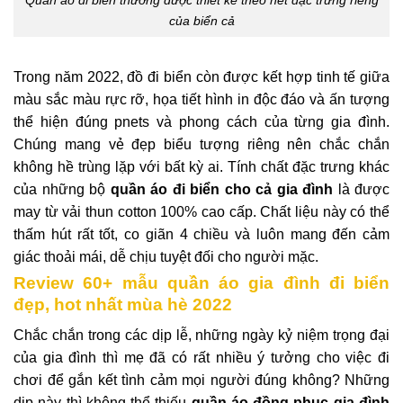
Quần áo đi biển thường được thiết kế theo nét đặc trưng riêng
của biển cả
Trong năm 2022, đồ đi biển còn được kết hợp tinh tế giữa
màu sắc màu rực rỡ, họa tiết hình in độc đáo và ấn tượng
thể hiện đúng pnets và phong cách của từng gia đình.
Chúng mang vẻ đẹp biểu tượng riêng nên chắc chắn
không hề trùng lặp với bất kỳ ai. Tính chất đặc trưng khác
của những bộ
quần áo đi biển cho cả gia đình
là được
may từ vải thun cotton 100% cao cấp. Chất liệu này có thể
thấm hút rất tốt, co giãn 4 chiều và luôn mang đến cảm
giác thoải mái, dễ chịu tuyệt đối cho người mặc.
Review 60+ mẫu quần áo gia đình đi biển
đẹp, hot nhất mùa hè 2022
Chắc chắn trong các dịp lễ, những ngày kỷ niệm trọng đại
của gia đình thì mẹ đã có rất nhiều ý tưởng cho việc đi
chơi để gắn kết tình cảm mọi người đúng không? Những
dịp này thì không thể thiếu
quần áo đồng phục gia đình