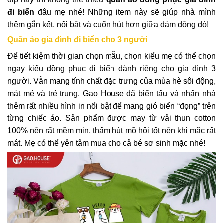
đi biển
đâu mẹ nhé! Những item này sẽ giúp nhà mình
thêm gắn kết, nổi bật và cuốn hút hơn giữa đám đông đó!
Quần áo gia đình đi biển cho 3 người
Để tiết kiệm thời gian chọn mẫu, chọn kiểu mẹ có thể chọn
ngay kiểu đồng phục đi biển dành riêng cho gia đình 3
người. Vẫn mang tính chất đặc trưng của mùa hè sôi động,
mát mẻ và trẻ trung. Gạo House đã biến tấu và nhấn nhá
thêm rất nhiều hình in nổi bật để mang gió biển “đọng” trên
từng chiếc áo. Sản phẩm được may từ vải thun cotton
100% nên rất mềm mịn, thấm hút mồ hôi tốt nên khi mặc rất
mát. Mẹ có thể yên tâm mua cho cả bé sơ sinh mặc nhé!