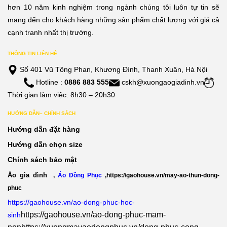
hơn 10 năm kinh nghiệm trong ngành chúng tôi luôn tự tin sẽ
mang đến cho khách hàng những sản phẩm chất lượng với giá cả
cạnh tranh nhất thị trường.
THÔNG TIN LIÊN HỆ
Số 401 Vũ Tông Phan, Khương Đình, Thanh Xuân, Hà Nội
Hotline :
0886 883 555
cskh@xuongaogiadinh.vn
Thời gian làm việc: 8h30 – 20h30
HƯỚNG DẪN– CHÍNH SÁCH
Hướng dẫn đặt hàng
Hướng dẫn chọn size
Chính sách bảo mật
Áo gia đình
,
Áo Đồng Phục
,
https://gaohouse.vn/may-ao-thun-dong-
phuc
https://gaohouse.vn/ao-dong-phuc-hoc-
https://gaohouse.vn/ao-dong-phuc-mam-
sinh