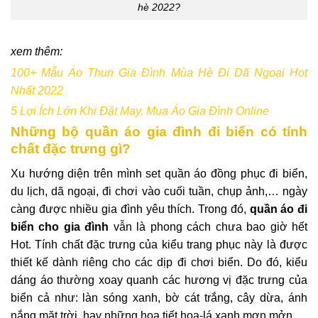
hè 2022?
xem thêm:
100+ Mẫu Áo Thun Gia Đình Mùa Hè Đi Dã Ngoại Hot
Nhất 2022
5 Lợi Ích Lớn Khi Đặt May, Mua Áo Gia Đình Online
Những bộ quần áo gia đình đi biển có tính
chất đặc trưng gì?
Xu hướng diện trên mình set quần áo đồng phục đi biển,
du lịch, dã ngoại, đi chơi vào cuối tuần, chụp ảnh,… ngày
càng được nhiều gia đình yêu thích. Trong đó,
quần áo đi
biển cho gia đình
vẫn là phong cách chưa bao giờ hết
Hot. Tính chất đặc trưng của kiểu trang phục này là được
thiết kế dành riêng cho các dịp đi chơi biển. Do đó, kiểu
dáng áo thường xoay quanh các hương vị đặc trưng của
biển cả như:
làn sóng xanh, bờ cát trắng, cây dừa, ánh
nắng mặt trời, hay những họa tiết hoa-lá xanh mơn mởn.