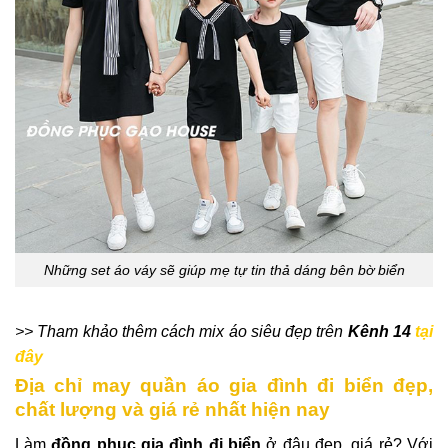
Những set áo váy sẽ giúp mẹ tự tin thả dáng bên bờ biển
>> Tham khảo thêm cách mix áo siêu đẹp trên
Kênh 14
tại
đây
Địa chỉ may quần áo gia đình đi biển đẹp,
chất lượng và giá rẻ nhất hiện nay
Làm
đồng phục
gia đình đi biển
ở đâu đẹp, giá rẻ? Với