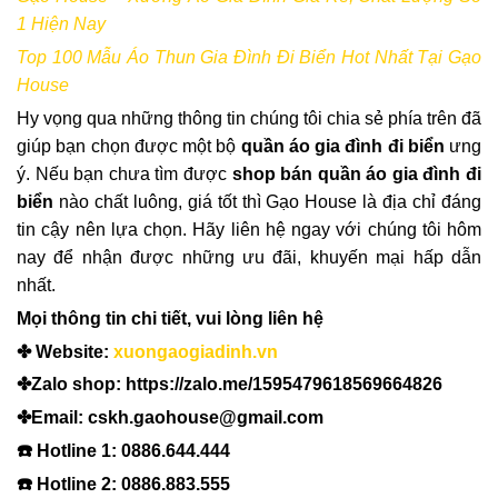
1 Hiện Nay
Top 100 Mẫu Áo Thun Gia Đình Đi Biển Hot Nhất Tại Gạo
House
Hy vọng qua những thông tin chúng tôi chia sẻ phía trên đã
giúp bạn chọn được một
bộ
quần áo gia đình đi biển
ưng
ý. Nếu bạn chưa tìm được
shop bán quần áo gia đình đi
biển
nào chất luông, giá tốt thì Gạo House là địa chỉ đáng
tin cậy nên lựa chọn. Hãy liên hệ ngay với chúng tôi hôm
nay để nhận được những ưu đãi, khuyến mại hấp dẫn
nhất.
Mọi thông tin chi tiết, vui lòng liên hệ
✤ Website:
xuongaogiadinh.vn
✤Zalo shop: https://zalo.me/1595479618569664826
✤Email: cskh.gaohouse@gmail.com
☎️ Hotline 1: 0886.644.444
☎️ Hotline 2: 0886.883.555