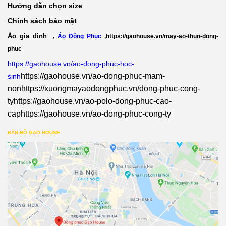
Hướng dẫn chọn size
Chính sách bảo mật
Áo gia đình
,
Áo Đồng Phục
,
https://gaohouse.vn/may-ao-thun-dong-
phuc
https://gaohouse.vn/ao-dong-phuc-hoc-
https://gaohouse.vn/ao-dong-phuc-mam-
sinh
non
https://xuongmayaodongphuc.vn/dong-phuc-cong-
ty
https://gaohouse.vn/ao-polo-dong-phuc-cao-
cap
https://gaohouse.vn/ao-dong-phuc-cong-ty
BẢN ĐỒ GẠO HOUSE