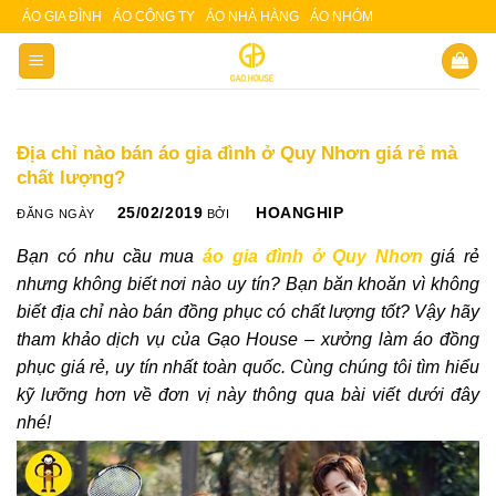
Skip
ÁO GIA ĐÌNH
ÁO CÔNG TY
ÁO NHÀ HÀNG
ÁO NHÓM
Slot 5000
Slot pulsa
to
content
Địa chỉ nào bán áo gia đình ở Quy Nhơn giá rẻ mà
chất lượng?
25/02/2019
HOANGHIP
ĐĂNG NGÀY
BỞI
Bạn có nhu cầu mua
áo gia đình ở Quy Nhơn
giá rẻ
nhưng không biết nơi nào uy tín? Bạn băn khoăn vì không
biết địa chỉ nào bán đồng phục có chất lượng tốt? Vậy hãy
tham khảo dịch vụ của Gạo House – xưởng làm áo đồng
phục giá rẻ, uy tín nhất toàn quốc. Cùng chúng tôi tìm hiểu
kỹ lưỡng hơn về đơn vị này thông qua bài viết dưới đây
nhé!