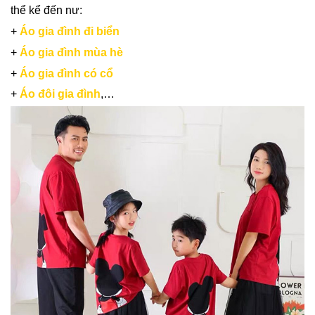
thể kể đến nư:
+
Áo gia đình đi biển
+
Áo gia đình mùa hè
+
Áo gia đình có cổ
+
Áo đôi gia đình
,…