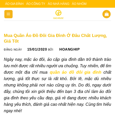
Skip
ÁO GIA ĐÌNH
ÁO CÔNG TY
ÁO NHÀ HÀNG
ÁO NHÓM
Slot 5000
Slot pulsa
to
content
Mua Quần Áo Đồ Đôi Gia Đình Ở Đâu Chất Lượng,
Giá Tốt
15/01/2020
HOANGHIP
ĐĂNG NGÀY
BỞI
Ngày nay, mặc áo đôi, áo cặp gia đình dần trở thành trào
lưu mới được rất nhiều người ưa chuộng. Tuy nhiên, để tìm
được một địa chỉ mua
quần áo đồ đôi gia đình
chất
lượng, giá tốt thực sự là rất khó. Bởi lẽ, mặc dù nhiều
nhưng không phải nơi nào cũng uy tín. Do đó, ngay dưới
đây, chúng tôi xin giới thiệu đến bạn 3 địa chỉ làm áo đôi
gia đình theo yêu cầu đẹp, giá rẻ đang được nhiều khách
hàng yêu thích, đánh giá cao nhất hiện nay. Cùng tìm hiểu
ngay nhé!