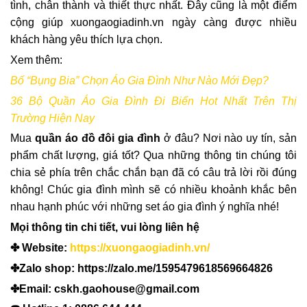
tình, chân thành và thiết thực nhất. Đây cũng là một điểm
cộng giúp xuongaogiadinh.vn ngày càng được nhiều
khách hàng yêu thích lựa chọn.
Xem thêm:
Bố “Bụng Bia” Chọn Áo Gia Đình Như Nào Mới Đẹp?
36 Bộ Quần Áo Gia Đình Đi Biển Hot Nhất Trên Thị
Trường Hiện Nay
Mua
quần áo đồ đôi gia đình
ở đâu? Nơi nào uy tín, sản
phẩm chất lượng, giá tốt? Qua những thông tin chúng tôi
chia sẻ phía trên chắc chắn bạn đã có câu trả lời rồi đúng
không! Chúc gia đình mình sẽ có nhiều khoảnh khắc bên
nhau hạnh phúc với những set áo gia đình ý nghĩa nhé!
Mọi thông tin chi tiết, vui lòng liên hệ
✤ Website:
https://xuongaogiadinh.vn/
✤Zalo shop: https://zalo.me/1595479618569664826
✤Email: cskh.gaohouse@gmail.com