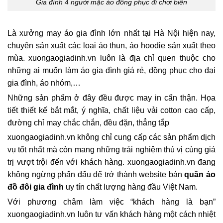
Gia đình 4 người mặc áo đồng phục đi chơi biển
Là xưởng may áo gia đình lớn nhất tại Hà Nội hiện nay,
chuyên sản xuất các loại áo thun, áo hoodie sản xuất theo
mùa. xuongaogiadinh.vn luôn là địa chỉ quen thuộc cho
những ai muốn làm áo gia đình giá rẻ, đồng phục cho đại
gia đình, áo nhóm,…
Những sản phẩm ở đây đều được may in cẩn thận. Họa
tiết thiết kế bắt mắt, ý nghĩa, chất liệu vải cotton cao cấp,
đường chỉ may chắc chắn, đều đặn, thẳng tắp
xuongaogiadinh.vn không chỉ cung cấp các sản phẩm dịch
vụ tốt nhất mà còn mang những trải nghiệm thú vị cùng giá
trị vượt trội đến với khách hàng. xuongaogiadinh.vn đang
không ngừng phấn đấu để trở thành website bán
quần áo
đồ đôi gia đình
uy tín chất lượng hàng đầu Việt Nam.
Với phương châm làm việc “khách hàng là bạn”
xuongaogiadinh.vn luôn tư vấn khách hàng một cách nhiệt