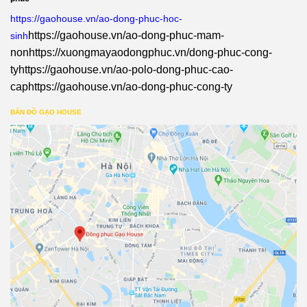
https://gaohouse.vn/ao-dong-phuc-hoc-
https://gaohouse.vn/ao-dong-phuc-mam-
sinh
non
https://xuongmayaodongphuc.vn/dong-phuc-cong-
ty
https://gaohouse.vn/ao-polo-dong-phuc-cao-
cap
https://gaohouse.vn/ao-dong-phuc-cong-ty
BẢN ĐỒ GẠO HOUSE