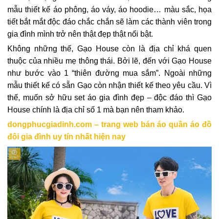
mẫu thiết kế áo phông, áo váy, áo hoodie… màu sắc, họa
tiết bắt mắt độc đáo chắc chắn sẽ làm các thành viên trong
gia đình mình trở nên thật đẹp thật nổi bật.
Không những thế, Gạo House còn là địa chỉ khá quen
thuộc của nhiều mẹ thông thái. Bởi lẽ, đến với Gạo House
như bước vào 1 “thiên đường mua sắm”. Ngoài những
mẫu thiết kế có sẵn Gạo còn nhận thiết kế theo yêu cầu. Vì
thế, muốn sở hữu set áo gia đình đẹp – độc đáo thì Gạo
House chính là địa chỉ số 1 mà bạn nên tham khảo.
dongphucgiadinh.com – trang web bán áo quần áo đồ
đôi gia đình uy tín nhất hiện nay