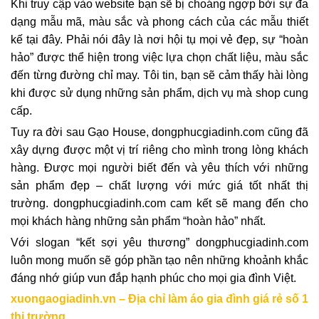
Khi truy cập vào website bạn sẽ bị choáng ngợp bởi sự đa
dạng mẫu mã, màu sắc và phong cách của các mẫu thiết
kế tại đây. Phải nói đây là nơi hội tụ mọi vẻ đẹp, sự “hoàn
hảo” được thể hiện trong việc lựa chọn chất liệu, màu sắc
đến từng đường chỉ may. Tôi tin, bạn sẽ cảm thấy hài lòng
khi được sử dụng những sản phẩm, dịch vụ mà shop cung
cấp.
Tuy ra đời sau Gạo House, dongphucgiadinh.com cũng đã
xây dựng được một vị trí riêng cho mình trong lòng khách
hàng. Được mọi người biết đến và yêu thích với những
sản phẩm đẹp – chất lượng với mức giá tốt nhất thị
trường. dongphucgiadinh.com cam kết sẽ mang đến cho
mọi khách hàng những sản phẩm “hoàn hảo” nhất.
Với slogan “kết sợi yêu thương” dongphucgiadinh.com
luôn mong muốn sẽ góp phần tạo nên những khoảnh khắc
đáng nhớ giúp vun đắp hạnh phúc cho mọi gia đình Việt.
xuongaogiadinh.vn – Địa chỉ làm áo gia đình giá rẻ số 1
thị trường