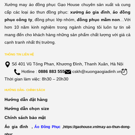
Xưởng may áo đồng phục Gạo House chuyên sản xuất và cung
cấp các loại áo thun đồng phục:
xưởng áo gia đình
,
áo đồng
phục công ty
, đồng phục lớp nhóm,
đồng phục mầm non
…Với
hơn 10 năm kinh nghiệm trong ngành chúng tôi luôn tự tin sẽ
mang đến cho khách hàng những sản phẩm chất lượng với giá cả
cạnh tranh nhất thị trường.
THÔNG TIN LIÊN HỆ
Số 401 Vũ Tông Phan, Khương Đình, Thanh Xuân, Hà Nội
Hotline :
0886 883 555
cskh@xuongaogiadinh.vn
Thời gian làm việc: 8h30 – 20h30
HƯỚNG DẪN– CHÍNH SÁCH
Hướng dẫn đặt hàng
Hướng dẫn chọn size
Chính sách bảo mật
Áo gia đình
,
Áo Đồng Phục
,
https://gaohouse.vn/may-ao-thun-dong-
phuc