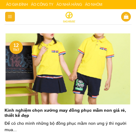
Skip
ÁO GIA ĐÌNH
ÁO CÔNG TY
ÁO NHÀ HÀNG
ÁO NHÓM
Slot 5000
Slot pulsa
to
content
12
Th7
Kinh nghiệm chọn xưởng may đồng phục mầm non giá rẻ,
thiết kế đẹp
Để có cho mình những bộ đồng phục mầm non ưng ý thì người
mua...