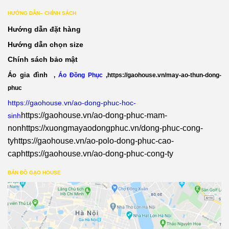
HƯỚNG DẪN– CHÍNH SÁCH
Hướng dẫn đặt hàng
Hướng dẫn chọn size
Chính sách bảo mật
Áo gia đình
,
Áo Đồng Phục
,
https://gaohouse.vn/may-ao-thun-dong-
phuc
https://gaohouse.vn/ao-dong-phuc-hoc-
https://gaohouse.vn/ao-dong-phuc-mam-
sinh
non
https://xuongmayaodongphuc.vn/dong-phuc-cong-
ty
https://gaohouse.vn/ao-polo-dong-phuc-cao-
cap
https://gaohouse.vn/ao-dong-phuc-cong-ty
BẢN ĐỒ GẠO HOUSE