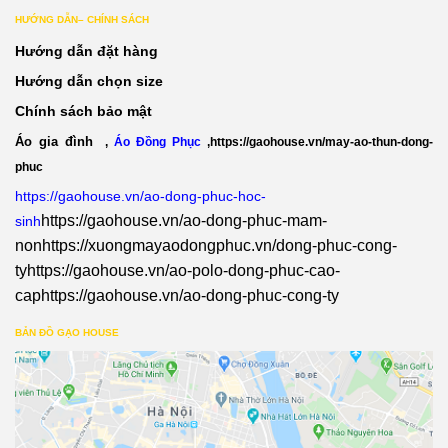
HƯỚNG DẪN– CHÍNH SÁCH
Hướng dẫn đặt hàng
Hướng dẫn chọn size
Chính sách bảo mật
Áo gia đình
,
Áo Đồng Phục
,
https://gaohouse.vn/may-ao-thun-dong-
phuc
https://gaohouse.vn/ao-dong-phuc-hoc-
https://gaohouse.vn/ao-dong-phuc-mam-
sinh
non
https://xuongmayaodongphuc.vn/dong-phuc-cong-
ty
https://gaohouse.vn/ao-polo-dong-phuc-cao-
cap
https://gaohouse.vn/ao-dong-phuc-cong-ty
BẢN ĐỒ GẠO HOUSE