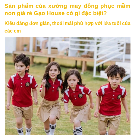
Sản phẩm của xưởng may đồng phục mầm
non giá rẻ Gạo House có gì đặc biệt?
Kiểu dáng đơn giản, thoải mái phù hợp với lứa tuổi của
các em