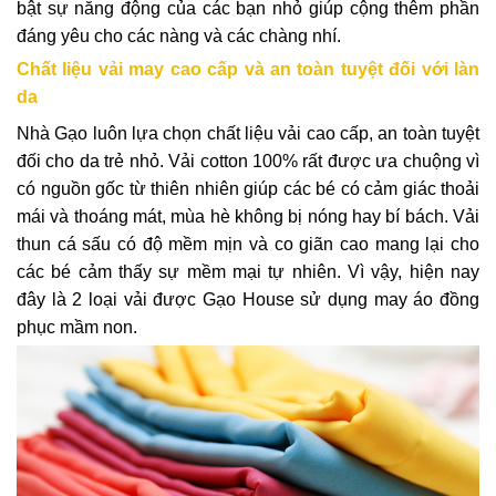
bật sự năng động của các bạn nhỏ giúp cộng thêm phần
đáng yêu cho các nàng và các chàng nhí.
Chất liệu vải may cao cấp và an toàn tuyệt đối với làn
da
Nhà Gạo luôn lựa chọn chất liệu vải cao cấp, an toàn tuyệt
đối cho da trẻ nhỏ. Vải cotton 100% rất được ưa chuộng vì
có nguồn gốc từ thiên nhiên giúp các bé có cảm giác thoải
mái và thoáng mát, mùa hè không bị nóng hay bí bách. Vải
thun cá sấu có độ mềm mịn và co giãn cao mang lại cho
các bé cảm thấy sự mềm mại tự nhiên. Vì vậy, hiện nay
đây là 2 loại vải được Gạo House sử dụng may áo đồng
phục mầm non.