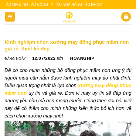
Skip
ÁO GIA ĐÌNH
ÁO CÔNG TY
ÁO NHÀ HÀNG
ÁO NHÓM
Slot 5000
Slot pulsa
to
content
Kinh nghiệm chọn xưởng may đồng phục mầm non
giá rẻ, thiết kế đẹp
12/07/2022
HOANGHIP
ĐĂNG NGÀY
BỞI
Để có cho mình những bộ đồng phục mầm non ưng ý thì
người mua cần nắm được kinh nghiệm may áo nhất định.
Điều quan trọng nhất là lựa chọn
xưởng may đồng phục
mầm non
uy tín và giá rẻ. Đơn vị may uy tín sẽ đáp ứng
những yêu cầu mà bạn mong muốn. Cùng theo dõi bài viết
này để có thêm cho mình những kiến thức bổ ích hơn về
cách chọn xưởng may nhé!