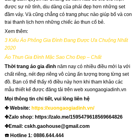
được sự nữ tính, dịu dàng của phái đẹp hơn những set
đầm váy. Và cũng chẳng có trang phục nào giúp bố và con
trai thanh lịch hơn những chiếc áo thun cổ bẻ.
Xem thêm:
3 Kiểu Áo Phông Gia Đình Đang Được Ưa Chuộng Nhất
2020
Áo Thun Gia Đình Mặc Sao Cho Đẹp – Chất
Thời trang áo gia đình
năm nay có nhiều điều mới lạ với
chất riêng, nét đẹp riêng vô cùng ấn tượng trong từng set
đồ. Bạn có thể thấy rõ điều này hơn khi tham khảo các
mẫu thiết kế được đăng tải trên web xuongaogiadinh.vn
Mọi thông tin chi tiết, vui lòng liên hệ
✤ Website:
https://xuongaogiadinh.vn/
✤Zalo shop: https://zalo.me/1595479618569664826
✤Email: cskh.gaohouse@gmail.com
☎️ Hotline 1: 0886.644.444