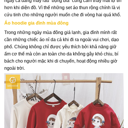
ngay cả đấng mày râu “bụng bia” cũng cảm thấy mất tự tin
hơn khi diện đồ. Vì thế những set áo thun rộng chính là vị
cứu tinh cho những người muốn che đi vòng hai quá khổ.
Áo hoodie gia đình mùa đông
Trong những ngày mùa đông giá lạnh, gia đình mình rất
cần những chiếc áo nỉ da cá khi đi ra ngoài vui chơi, dạo
phố. Chúng không chỉ được yêu thích bởi khả năng giữ
ấm cơ thể mà còn an toàn cho da không gây khó chịu, bí
bách cho người mặc khi di chuyển, hoạt động nhiều giờ
ngoài trời.