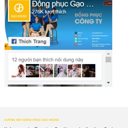
XƯỞNG MAY ĐỒNG PHỤC GẠO HOUSE