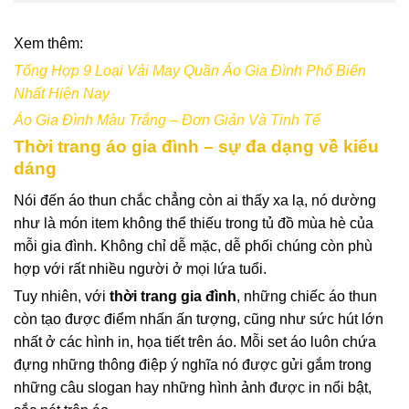
Xem thêm:
Tổng Hợp 9 Loại Vải May Quần Áo Gia Đình Phổ Biến
Nhất Hiện Nay
Áo Gia Đình Màu Trắng – Đơn Giản Và Tinh Tế
Thời trang áo gia đình – sự đa dạng về kiểu
dáng
Nói đến áo thun chắc chẳng còn ai thấy xa lạ, nó dường
như là món item không thể thiếu trong tủ đồ mùa hè của
mỗi gia đình. Không chỉ dễ mặc, dễ phối chúng còn phù
hợp với rất nhiều người ở mọi lứa tuổi.
Tuy nhiên, với
thời trang gia đình
, những chiếc áo thun
còn tạo được điểm nhấn ấn tượng, cũng như sức hút lớn
nhất ở các hình in, họa tiết trên áo. Mỗi set áo luôn chứa
đựng những thông điệp ý nghĩa nó được gửi gắm trong
những câu slogan hay những hình ảnh được in nổi bật,