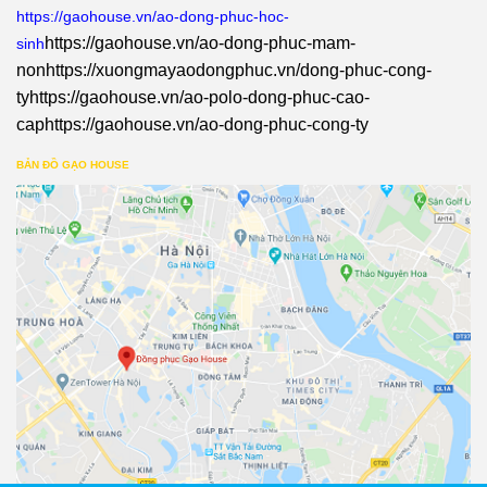
https://gaohouse.vn/ao-dong-phuc-hoc-
https://gaohouse.vn/ao-dong-phuc-mam-
sinh
non
https://xuongmayaodongphuc.vn/dong-phuc-cong-
ty
https://gaohouse.vn/ao-polo-dong-phuc-cao-
cap
https://gaohouse.vn/ao-dong-phuc-cong-ty
BẢN ĐỒ GẠO HOUSE