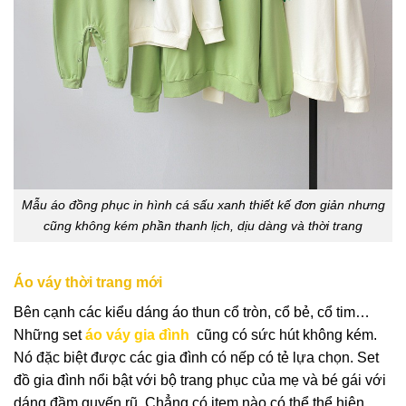
Mẫu áo đồng phục in hình cá sấu xanh thiết kế đơn giản nhưng
cũng không kém phần thanh lịch, dịu dàng và thời trang
Áo váy thời trang mới
Bên cạnh các kiểu dáng áo thun cổ tròn, cổ bẻ, cổ tim…
Những set
áo váy gia đình
cũng có sức hút không kém.
Nó đặc biệt được các gia đình có nếp có tẻ lựa chọn. Set
đồ gia đình nổi bật với bộ trang phục của mẹ và bé gái với
dáng đầm quyến rũ. Chẳng có item nào có thể thể hiện