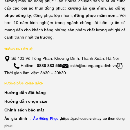
Xưởng may áo đồng phục Gạo House chuyên sản xuất và cung
cấp các loại áo thun đồng phục:
xưởng áo gia đình
,
áo đồng
phục công ty
, đồng phục lớp nhóm,
đồng phục mầm non
…Với
hơn 10 năm kinh nghiệm trong ngành chúng tôi luôn tự tin sẽ
mang đến cho khách hàng những sản phẩm chất lượng với giá cả
cạnh tranh nhất thị trường.
THÔNG TIN LIÊN HỆ
Số 401 Vũ Tông Phan, Khương Đình, Thanh Xuân, Hà Nội
Hotline :
0886 883 555
cskh@xuongaogiadinh.vn
Thời gian làm việc: 8h30 – 20h30
HƯỚNG DẪN– CHÍNH SÁCH
Hướng dẫn đặt hàng
Hướng dẫn chọn size
Chính sách bảo mật
Áo gia đình
,
Áo Đồng Phục
,
https://gaohouse.vn/may-ao-thun-dong-
phuc