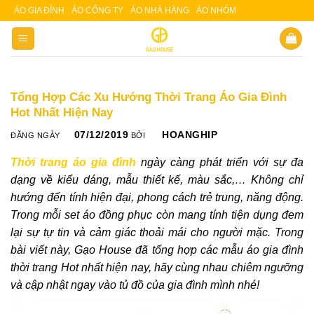
Skip
ÁO GIA ĐÌNH
ÁO CÔNG TY
ÁO NHÀ HÀNG
ÁO NHÓM
Slot 5000
Slot pulsa
to
content
Tổng Hợp Các Xu Hướng Thời Trang Áo Gia Đình
Hot Nhất Hiện Nay
07/12/2019
HOANGHIP
ĐĂNG NGÀY
BỞI
Thời trang áo gia đình
ngày càng phát triển với sự đa
dạng về kiểu dáng, mẫu thiết kế, màu sắc,… Không chỉ
hướng đến tính hiện đại, phong cách trẻ trung, năng động.
Trong mỗi set áo đồng phục còn mang tính tiện dụng đem
lại sự tự tin và cảm giác thoải mái cho người mặc. Trong
bài viết này, Gạo House đã tổng hợp các mẫu áo gia đình
thời trang
Hot nhất hiện nay, hãy cùng nhau chiêm ngưỡng
và cập nhật ngay vào tủ đồ của gia đình mình nhé!