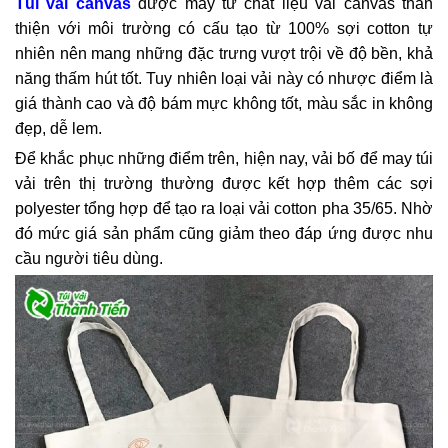
Túi vải canvas
được may từ chất liệu vải canvas thân
thiện với môi trường có cấu tạo từ 100% sợi cotton tự
nhiên nên mang những đặc trưng vượt trội về độ bền, khả
năng thấm hút tốt. Tuy nhiên loại vải này có nhược điểm là
giá thành cao và độ bám mực không tốt, màu sắc in không
đẹp, dễ lem.
Để khắc phục những điểm trên, hiện nay, vải bố để may túi
vải trên thị trường thường được kết hợp thêm các sợi
polyester tổng hợp để tạo ra loại vải cotton pha 35/65. Nhờ
đó mức giá sản phẩm cũng giảm theo đáp ứng được nhu
cầu người tiêu dùng.