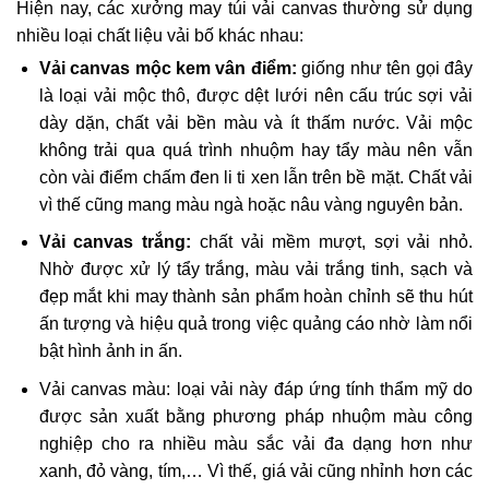
Hiện nay, các xưởng may túi vải canvas thường sử dụng
nhiều loại chất liệu vải bố khác nhau:
Vải canvas mộc kem vân điểm:
giống như tên gọi đây
là loại vải mộc thô, được dệt lưới nên cấu trúc sợi vải
dày dặn, chất vải bền màu và ít thấm nước. Vải mộc
không trải qua quá trình nhuộm hay tẩy màu nên vẫn
còn vài điểm chấm đen li ti xen lẫn trên bề mặt. Chất vải
vì thế cũng mang màu ngà hoặc nâu vàng nguyên bản.
Vải canvas trắng:
chất vải mềm mượt, sợi vải nhỏ.
Nhờ được xử lý tẩy trắng, màu vải trắng tinh, sạch và
đẹp mắt khi may thành sản phẩm hoàn chỉnh sẽ thu hút
ấn tượng và hiệu quả trong việc quảng cáo nhờ làm nổi
bật hình ảnh in ấn.
Vải canvas màu: loại vải này đáp ứng tính thẩm mỹ do
được sản xuất bằng phương pháp nhuộm màu công
nghiệp cho ra nhiều màu sắc vải đa dạng hơn như
xanh, đỏ vàng, tím,… Vì thế, giá vải cũng nhỉnh hơn các