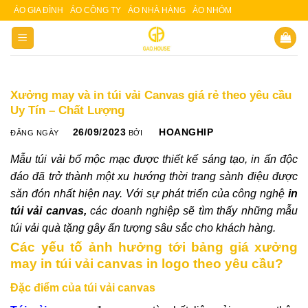
Skip
ÁO GIA ĐÌNH
ÁO CÔNG TY
ÁO NHÀ HÀNG
ÁO NHÓM
Slot 5000
Slot pulsa
to
content
Xưởng may và in túi vải Canvas giá rẻ theo yêu cầu
Uy Tín – Chất Lượng
26/09/2023
HOANGHIP
ĐĂNG NGÀY
BỞI
Mẫu túi vải bố mộc mạc được thiết kế sáng tạo, in ấn độc
đáo đã trở thành một xu hướng thời trang sành điệu được
săn đón nhất hiện nay. Với sự phát triển của công nghệ
in
túi vải canvas,
các doanh nghiệp sẽ tìm thấy những mẫu
túi vải quà tặng gây ấn tượng sâu sắc cho khách hàng.
Các yếu tố ảnh hưởng tới bảng giá xưởng
may in túi vải canvas in logo theo yêu cầu?
Đặc điểm của túi vải canvas