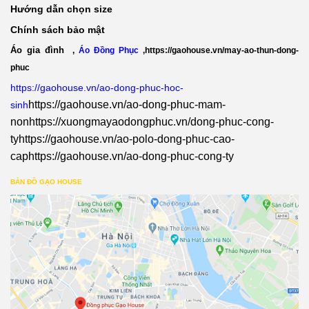
Hướng dẫn chọn size
Chính sách bảo mật
Áo gia đình
,
Áo Đồng Phục
,
https://gaohouse.vn/may-ao-thun-dong-
phuc
https://gaohouse.vn/ao-dong-phuc-hoc-
https://gaohouse.vn/ao-dong-phuc-mam-
sinh
non
https://xuongmayaodongphuc.vn/dong-phuc-cong-
ty
https://gaohouse.vn/ao-polo-dong-phuc-cao-
cap
https://gaohouse.vn/ao-dong-phuc-cong-ty
BẢN ĐỒ GẠO HOUSE