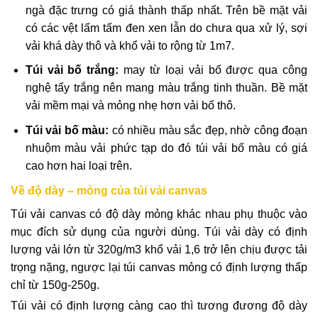
ngà đặc trưng có giá thành thấp nhất. Trên bề mặt vải
có các vệt lấm tấm đen xen lẫn do chưa qua xử lý, sợi
vải khá dày thô và khổ vải to rộng từ 1m7.
Túi vải bố trắng:
may từ loại vải bố được qua công
nghệ tẩy trắng nên mang màu trắng tinh thuần. Bề mặt
vải mềm mại và mỏng nhẹ hơn vải bố thô.
Túi vải bố màu:
có nhiều màu
sắc đẹp, nhờ công đoạn
nhuộm màu vải phức tạp do đó túi vải bố màu có giá
cao hơn hai loại trên.
Về độ dày – mỏng của túi vải canvas
Túi vải canvas có độ dày mỏng khác nhau phụ thuộc vào
mục đích sử dụng của người dùng. Túi vải dày có định
lượng vải lớn từ 320g/m3 khổ vải 1,6 trở lên chịu được tải
trọng nặng, ngược lại túi canvas mỏng có định lượng thấp
chỉ từ 150g-250g.
Túi vải có định lượng càng cao thì tương đương độ dày