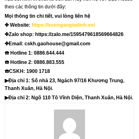
theo các thông tin dưới đây:
Mọi thông tin chi tiết, vui lòng liên hệ
✤ Website:
https://xuongaogiadinh.vn/
✤Zalo shop: https://zalo.me/1595479618569664826
✤Email: cskh.gaohouse@gmail.com
☎️ Hotline 1: 0886.644.444
☎️ Hotline 2: 0886.883.555
☎️CSKH: 1900 1718
▶Địa chỉ 1: Số nhà 23, Ngách 97/16 Khương Trung,
Thanh Xuân, Hà Nội.
▶Địa chỉ 2: Ngõ 110 Tô Vĩnh Diện, Thanh Xuân, Hà Nội.