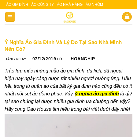
Skip
ÁO GIA ĐÌNH
ÁO CÔNG TY
ÁO NHÀ HÀNG
ÁO NHÓM
Slot 5000
Slot pulsa
to
content
Ý Nghĩa Áo Gia Đình Và Lý Do Tại Sao Nhà Mình
Nên Có?
07/12/2019
HOANGHIP
ĐĂNG NGÀY
BỞI
Trào lưu mặc những mẫu áo gia đình
, du lịch, dã ngoại
hiện nay ngày càng được rất nhiều người hưởng ứng. Hầu
hết, trong tủ quần áo của bất kỳ gia đình nào cũng đều có ít
nhất một set áo đồng phục. Vậy,
ý nghĩa
áo gia đình
là gì?
tại sao chúng lại được nhiều gia đình ưa chuộng đến vậy?
Hãy cùng Gạo House tìm hiểu trong bài viết dưới đây nhé!