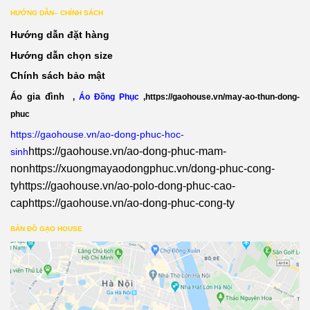
HƯỚNG DẪN– CHÍNH SÁCH
Hướng dẫn đặt hàng
Hướng dẫn chọn size
Chính sách bảo mật
Áo gia đình
,
Áo Đồng Phục
,
https://gaohouse.vn/may-ao-thun-dong-
phuc
https://gaohouse.vn/ao-dong-phuc-hoc-
https://gaohouse.vn/ao-dong-phuc-mam-
sinh
non
https://xuongmayaodongphuc.vn/dong-phuc-cong-
ty
https://gaohouse.vn/ao-polo-dong-phuc-cao-
cap
https://gaohouse.vn/ao-dong-phuc-cong-ty
BẢN ĐỒ GẠO HOUSE