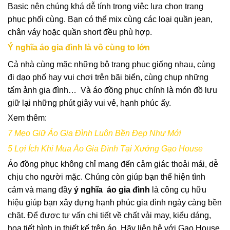
Basic nên chúng khá dễ tính trong việc lựa chọn trang
phục phối cùng. Bạn có thể mix cùng các loại quần jean,
chân váy hoặc quần short đều phù hợp.
Ý nghĩa áo gia đình là vô cùng to lớn
Cả nhà cùng mặc những bộ trang phục giống nhau, cùng
đi dạo phố hay vui chơi trên bãi biển, cùng chụp những
tấm ảnh gia đình… Và áo đồng phục chính là món đồ lưu
giữ lại những phút giây vui vẻ, hạnh phúc ấy.
Xem thêm:
7 Mẹo Giữ Áo Gia Đình Luôn Bền Đẹp Như Mới
5 Lợi Ích Khi Mua Áo Gia Đình Tại Xưởng Gạo House
Áo đồng phục
không chỉ mang đến cảm giác thoải mái, dễ
chịu cho người mặc. Chúng còn giúp bạn thể hiện tình
cảm và mang đầy
ý nghĩa áo gia đình
là công cụ hữu
hiệu giúp bạn xây dựng hạnh phúc gia đình ngày càng bền
chặt. Để được tư vấn chi tiết về chất vải may, kiểu dáng,
họa tiết hình in thiết kế trên áo. Hãy liên hệ với Gạo House