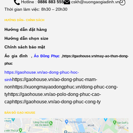
Hotline :
0886 883 555
cskh@xuongaogiadinh.vn
Thời gian làm việc: 8h30 – 20h30
HƯỚNG DẪN– CHÍNH SÁCH
Hướng dẫn đặt hàng
Hướng dẫn chọn size
Chính sách bảo mật
Áo gia đình
,
Áo Đồng Phục
,
https://gaohouse.vn/may-ao-thun-dong-
phuc
https://gaohouse.vn/ao-dong-phuc-hoc-
https://gaohouse.vn/ao-dong-phuc-mam-
sinh
non
https://xuongmayaodongphuc.vn/dong-phuc-cong-
ty
https://gaohouse.vn/ao-polo-dong-phuc-cao-
cap
https://gaohouse.vn/ao-dong-phuc-cong-ty
BẢN ĐỒ GẠO HOUSE