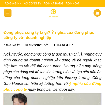
Skip
ÁO GIA ĐÌNH
ÁO CÔNG TY
ÁO NHÀ HÀNG
ÁO NHÓM
Slot 5000
Slot pulsa
to
content
Đồng phục công ty là gì? Ý nghĩa của đồng phục
công ty với doanh nghiệp
31/07/2021
HOANGHIP
ĐĂNG NGÀY
BỞI
Ngày trước, đồng phục công ty đơn thuần chỉ là những quy
định chung để doanh nghiệp xây dựng vẻ bề ngoài khác
biệt hơn so với đối thủ cạnh tranh. Nhưng hiện nay, đồng
phục còn đóng vai trò lan tỏa tương hiệu và tạo nên dấu ấn
riêng cho từng doanh nghiệp trên thương trường. Cùng
Gạo House tìm hiểu kỹ lưỡng hơn về
ý nghĩa của đồng
phục công ty
ngay trong bài viết dưới đây.