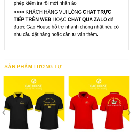
phép kiểm tra rồi mới nhận áo
>>>>
KHÁCH HÀNG VUI LÒNG
CHAT TRỰC
TIẾP TRÊN WEB
HOẶC
CHAT QUA ZALO
để
được Gạo House hỗ trợ nhanh chóng nhất nếu có
nhu cầu đặt hàng hoặc cần tư vấn thêm.
SẢN PHẨM TƯƠNG TỰ