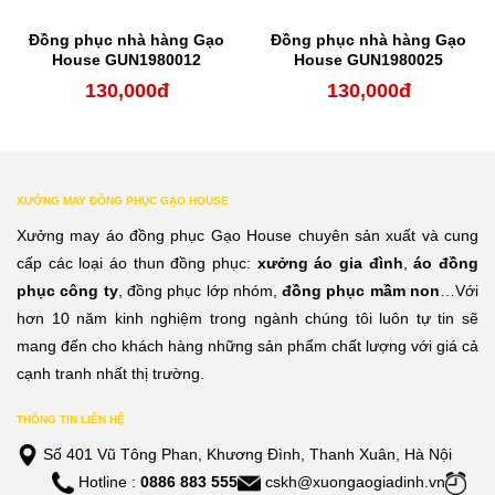
Đồng phục nhà hàng Gạo
Đồng phục nhà hàng Gạo
House GUN1980012
House GUN1980025
130,000
đ
130,000
đ
XƯỞNG MAY ĐỒNG PHỤC GẠO HOUSE
Xưởng may áo đồng phục Gạo House chuyên sản xuất và cung
cấp các loại áo thun đồng phục:
xưởng áo gia đình
,
áo đồng
phục công ty
, đồng phục lớp nhóm,
đồng phục mầm non
…Với
hơn 10 năm kinh nghiệm trong ngành chúng tôi luôn tự tin sẽ
mang đến cho khách hàng những sản phẩm chất lượng với giá cả
cạnh tranh nhất thị trường.
THÔNG TIN LIÊN HỆ
Số 401 Vũ Tông Phan, Khương Đình, Thanh Xuân, Hà Nội
Hotline :
0886 883 555
cskh@xuongaogiadinh.vn