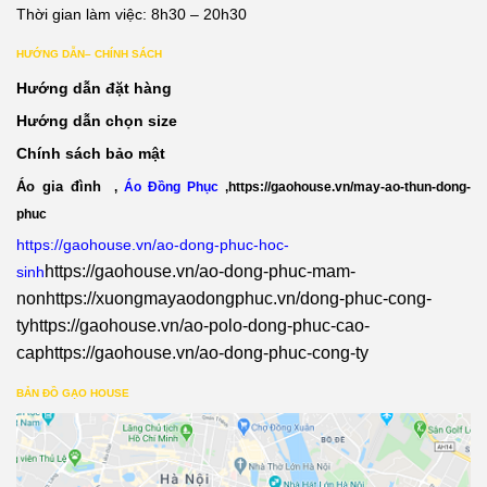
Thời gian làm việc: 8h30 – 20h30
HƯỚNG DẪN– CHÍNH SÁCH
Hướng dẫn đặt hàng
Hướng dẫn chọn size
Chính sách bảo mật
Áo gia đình
,
Áo Đồng Phục
,
https://gaohouse.vn/may-ao-thun-dong-
phuc
https://gaohouse.vn/ao-dong-phuc-hoc-
https://gaohouse.vn/ao-dong-phuc-mam-
sinh
non
https://xuongmayaodongphuc.vn/dong-phuc-cong-
ty
https://gaohouse.vn/ao-polo-dong-phuc-cao-
cap
https://gaohouse.vn/ao-dong-phuc-cong-ty
BẢN ĐỒ GẠO HOUSE