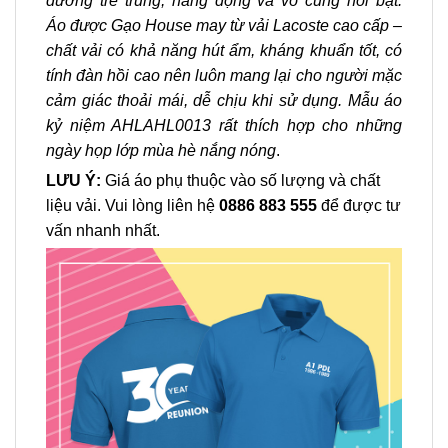
dương trẻ trung, năng động và vô cùng nổi bật.
Áo được Gạo House may từ vải Lacoste cao cấp –
chất vải có khả năng hút ẩm, kháng khuẩn tốt, có
tính đàn hồi cao nên luôn mang lại cho người mặc
cảm giác thoải mái, dễ chịu khi sử dụng. Mẫu áo
kỷ niệm AHLAHL0013 rất thích hợp cho những
ngày họp lớp mùa hè nắng nóng
.
LƯU Ý:
Giá áo phụ thuộc vào số lượng và chất
liệu vải. Vui lòng liên hệ
0886 883 555
để được tư
vấn nhanh nhất.