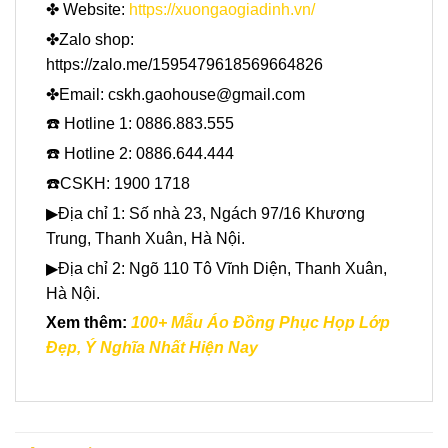
✤ Website:
https://xuongaogiadinh.vn/
✤Zalo shop:
https://zalo.me/1595479618569664826
✤Email: cskh.gaohouse@gmail.com
☎️ Hotline 1: 0886.883.555
☎️ Hotline 2: 0886.644.444
☎️CSKH: 1900 1718
▶Địa chỉ 1: Số nhà 23, Ngách 97/16 Khương
Trung, Thanh Xuân, Hà Nội.
▶Địa chỉ 2: Ngõ 110 Tô Vĩnh Diện, Thanh Xuân,
Hà Nội.
Xem thêm:
100+ Mẫu Áo Đồng Phục Họp Lớp
Đẹp, Ý Nghĩa Nhất Hiện Nay