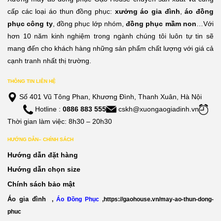
cấp các loại áo thun đồng phục:
xưởng áo gia đình
,
áo đồng
phục công ty
, đồng phục lớp nhóm,
đồng phục mầm non
…Với
hơn 10 năm kinh nghiệm trong ngành chúng tôi luôn tự tin sẽ
mang đến cho khách hàng những sản phẩm chất lượng với giá cả
cạnh tranh nhất thị trường.
THÔNG TIN LIÊN HỆ
Số 401 Vũ Tông Phan, Khương Đình, Thanh Xuân, Hà Nội
Hotline :
0886 883 555
cskh@xuongaogiadinh.vn
Thời gian làm việc: 8h30 – 20h30
HƯỚNG DẪN– CHÍNH SÁCH
Hướng dẫn đặt hàng
Hướng dẫn chọn size
Chính sách bảo mật
Áo gia đình
,
Áo Đồng Phục
,
https://gaohouse.vn/may-ao-thun-dong-
phuc