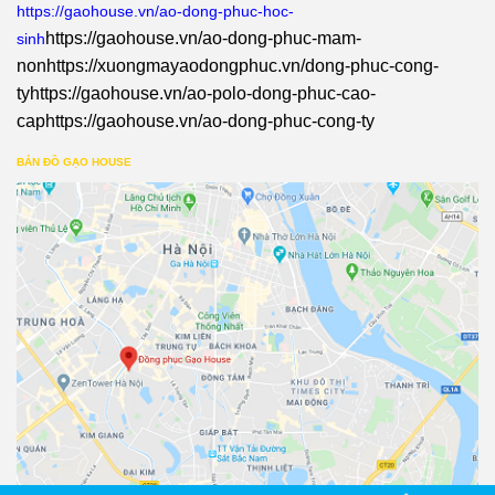
https://gaohouse.vn/ao-dong-phuc-hoc-
https://gaohouse.vn/ao-dong-phuc-mam-
sinh
non
https://xuongmayaodongphuc.vn/dong-phuc-cong-
ty
https://gaohouse.vn/ao-polo-dong-phuc-cao-
cap
https://gaohouse.vn/ao-dong-phuc-cong-ty
BẢN ĐỒ GẠO HOUSE