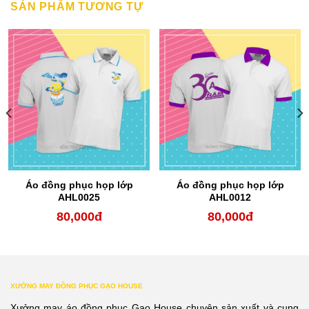
SẢN PHẨM TƯƠNG TỰ
Áo đồng phục họp lớp
Áo đồng phục họp lớp
AHL0025
AHL0012
80,000
đ
80,000
đ
XƯỞNG MAY ĐỒNG PHỤC GẠO HOUSE
Xưởng may áo đồng phục Gạo House chuyên sản xuất và cung