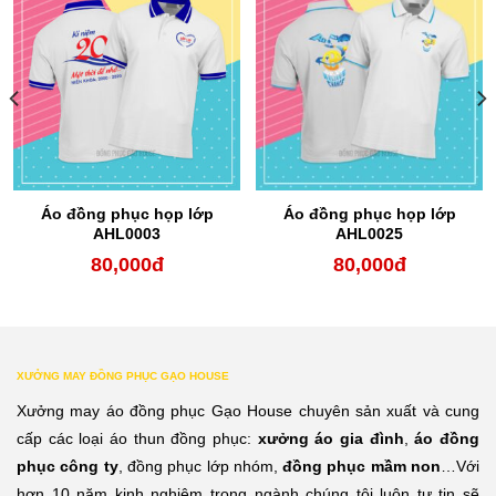
Áo đồng phục họp lớp
Áo đồng phục họp lớp
AHL0003
AHL0025
80,000
đ
80,000
đ
XƯỞNG MAY ĐỒNG PHỤC GẠO HOUSE
Xưởng may áo đồng phục Gạo House chuyên sản xuất và cung
cấp các loại áo thun đồng phục:
xưởng áo gia đình
,
áo đồng
phục công ty
, đồng phục lớp nhóm,
đồng phục mầm non
…Với
hơn 10 năm kinh nghiệm trong ngành chúng tôi luôn tự tin sẽ