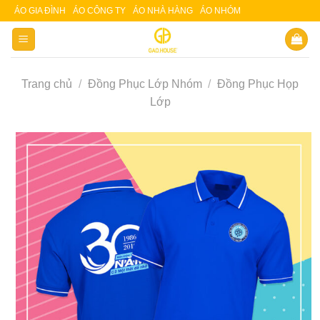
Skip
ÁO GIA ĐÌNH
ÁO CÔNG TY
ÁO NHÀ HÀNG
ÁO NHÓM
Slot 5000
Slot pulsa
to
content
Trang chủ
/
Đồng Phục Lớp Nhóm
/
Đồng Phục Họp
Lớp