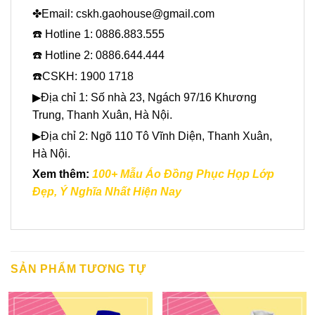
✤Email: cskh.gaohouse@gmail.com
☎️ Hotline 1: 0886.883.555
☎️ Hotline 2: 0886.644.444
☎️CSKH: 1900 1718
▶Địa chỉ 1: Số nhà 23, Ngách 97/16 Khương
Trung, Thanh Xuân, Hà Nội.
▶Địa chỉ 2: Ngõ 110 Tô Vĩnh Diện, Thanh Xuân,
Hà Nội.
Xem thêm:
100+ Mẫu Áo Đồng Phục Họp Lớp
Đẹp, Ý Nghĩa Nhất Hiện Nay
SẢN PHẨM TƯƠNG TỰ