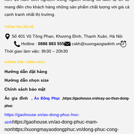
mang đến cho khách hàng những sản phẩm chất lượng với giá cả
cạnh tranh nhất thị trường.
THÔNG TIN LIÊN HỆ
Số 401 Vũ Tông Phan, Khương Đình, Thanh Xuân, Hà Nội
Hotline :
0886 883 555
cskh@xuongaogiadinh.vn
Thời gian làm việc: 8h30 – 20h30
HƯỚNG DẪN– CHÍNH SÁCH
Hướng dẫn đặt hàng
Hướng dẫn chọn size
Chính sách bảo mật
Áo gia đình
,
Áo Đồng Phục
,
https://gaohouse.vn/may-ao-thun-dong-
phuc
https://gaohouse.vn/ao-dong-phuc-hoc-
https://gaohouse.vn/ao-dong-phuc-mam-
sinh
non
https://xuongmayaodongphuc.vn/dong-phuc-cong-