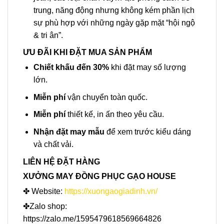
trung, năng động nhưng không kém phần lịch
sự phù hợp với những ngày gặp mặt “hội ngộ
& tri ân”.
ƯU ĐÃI KHI ĐẶT MUA SẢN PHẨM
Chiết khấu đến 30%
khi đặt may số lượng
lớn.
Miễn phí
vận chuyển toàn quốc.
Miễn phí
thiết kế, in ấn theo yêu cầu.
Nhận đặt may mẫu
để xem trước kiểu dáng
và chất vải.
LIÊN HỆ ĐẶT HÀNG
XƯỞNG MAY ĐỒNG PHỤC GẠO HOUSE
✤ Website:
https://xuongaogiadinh.vn/
✤Zalo shop:
https://zalo.me/1595479618569664826