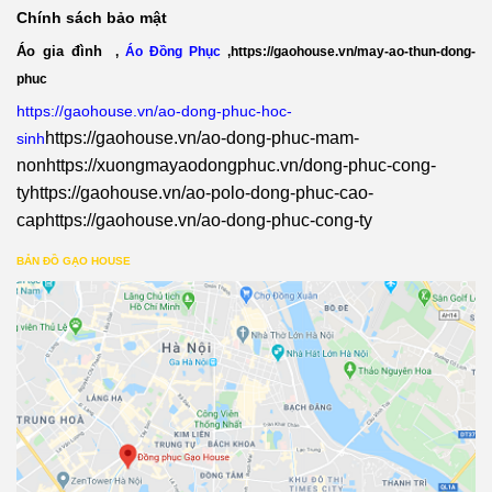
Chính sách bảo mật
Áo gia đình
,
Áo Đồng Phục
,
https://gaohouse.vn/may-ao-thun-dong-
phuc
https://gaohouse.vn/ao-dong-phuc-hoc-
https://gaohouse.vn/ao-dong-phuc-mam-
sinh
non
https://xuongmayaodongphuc.vn/dong-phuc-cong-
ty
https://gaohouse.vn/ao-polo-dong-phuc-cao-
cap
https://gaohouse.vn/ao-dong-phuc-cong-ty
BẢN ĐỒ GẠO HOUSE