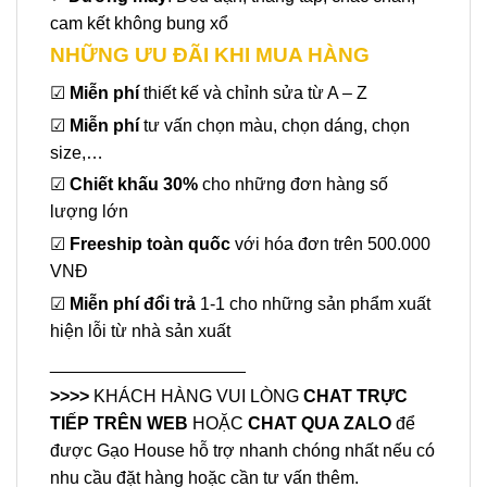
cam kết không bung xổ
NHỮNG ƯU ĐÃI KHI MUA HÀNG
☑
Miễn phí
thiết kế và chỉnh sửa từ A – Z
☑
Miễn phí
tư vấn chọn màu, chọn dáng, chọn
size,…
☑
Chiết khấu 30%
cho những đơn hàng số
lượng lớn
☑
Freeship toàn quốc
với hóa đơn trên 500.000
VNĐ
☑
Miễn phí đổi trả
1-1 cho những sản phẩm xuất
hiện lỗi từ nhà sản xuất
____________________
>>>>
KHÁCH HÀNG VUI LÒNG
CHAT TRỰC
TIẾP TRÊN WEB
HOẶC
CHAT QUA ZALO
để
được Gạo House hỗ trợ nhanh chóng nhất nếu có
nhu cầu đặt hàng hoặc cần tư vấn thêm.