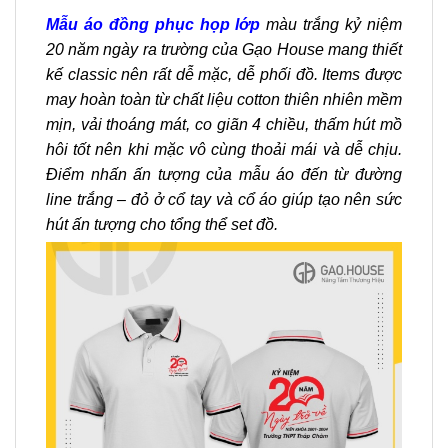
Mẫu áo đồng phục họp lớp
màu trắng kỷ niệm
20 năm ngày ra trường của Gạo House mang thiết
kế classic nên rất dễ mặc, dễ phối đồ. Items được
may hoàn toàn từ chất liệu cotton thiên nhiên mềm
mịn, vải thoáng mát, co giãn 4 chiều, thấm hút mồ
hôi tốt nên khi mặc vô cùng thoải mái và dễ chịu.
Điểm nhấn ấn tượng của mẫu áo đến từ đường
line trắng – đỏ ở cổ tay và cổ áo giúp tạo nên sức
hút ấn tượng cho tổng thể set đồ.