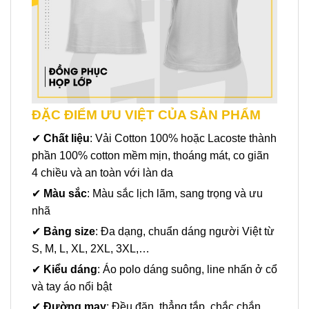
ĐẶC ĐIỂM ƯU VIỆT CỦA SẢN PHẨM
✔
Chất liệu
: Vải Cotton 100% hoặc Lacoste thành
phần 100% cotton mềm mịn, thoáng mát, co giãn
4 chiều và an toàn với làn da
✔
Màu sắc
: Màu sắc lịch lãm, sang trọng và ưu
nhã
✔
Bảng size
: Đa dạng, chuẩn dáng người Việt từ
S, M, L, XL, 2XL, 3XL,…
✔
Kiểu dáng
: Áo polo dáng suông, line nhấn ở cổ
và tay áo nổi bật
✔
Đường may
: Đều đặn, thẳng tắp, chắc chắn,