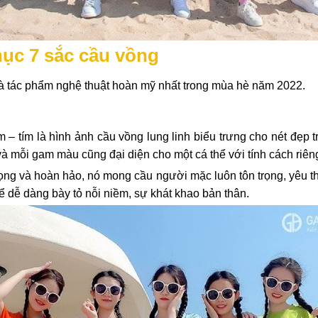
ục 7 sắc cầu vồng
à tác phẩm nghệ thuật hoàn mỹ nhất trong mùa hè năm 2022.
– tím là hình ảnh cầu vồng lung linh biểu trưng cho nét đẹp t
à mỗi gam màu cũng đại diện cho một cá thể với tính cách riêng
ọng và hoàn hảo, nó mong cầu người mặc luôn tôn trọng, yêu th
ể dễ dàng bày tỏ nỗi niềm, sự khát khao bản thân.