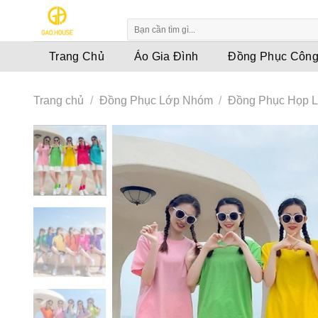
Skip
to
content
Trang Chủ
Áo Gia Đình
Đồng Phục Công
Trang chủ
/
Đồng Phục Lớp Nhóm
/
Đồng Phục Họp 