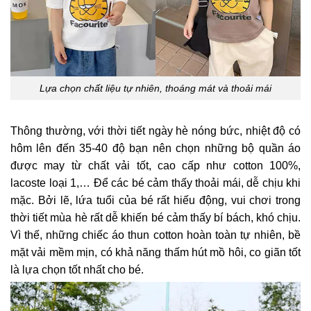
Lựa chọn chất liệu tự nhiên, thoáng mát và thoải mái
Thông thường, với thời tiết ngày hè nóng bức, nhiệt độ có
hôm lên đến 35-40 độ bạn nên chọn những bộ quần áo
được may từ chất vải tốt, cao cấp như cotton 100%,
lacoste loại 1,… Để các bé cảm thấy thoải mái, dễ chịu khi
mặc. Bởi lẽ, lứa tuổi của bé rất hiếu động, vui chơi trong
thời tiết mùa hè rất dễ khiến bé cảm thấy bí bách, khó chịu.
Vì thế, những chiếc áo thun cotton hoàn toàn tự nhiên, bề
mặt vải mềm mịn, có khả năng thấm hút mồ hôi, co giãn tốt
là lựa chọn tốt nhất cho bé.