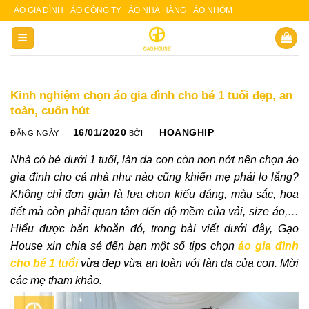
Skip
ÁO GIA ĐÌNH
ÁO CÔNG TY
ÁO NHÀ HÀNG
ÁO NHÓM
Slot 5000
Slot pulsa
to
content
Kinh nghiệm chọn áo gia đình cho bé 1 tuổi đẹp, an
toàn, cuốn hút
16/01/2020
HOANGHIP
ĐĂNG NGÀY
BỞI
Nhà có bé dưới 1 tuổi, làn da con còn non nớt nên chọn
áo
gia đình
cho cả nhà như nào cũng khiến mẹ phải lo lắng?
Không chỉ đơn giản là lựa chọn kiểu dáng, màu sắc, họa
tiết mà còn phải quan tâm đến độ mềm của vải, size áo,…
Hiểu được băn khoăn đó, trong bài viết dưới đây, Gạo
House xin chia sẻ đến bạn một số tips chọn
áo gia đình
cho bé 1 tuổi
vừa đẹp vừa an toàn với làn da của con. Mời
các mẹ tham khảo.