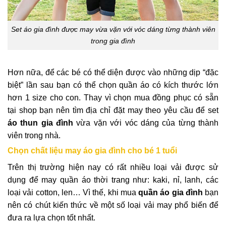
Set áo gia đình được may vừa vặn với vóc dáng từng thành viên
trong gia đình
Hơn nữa, để các bé có thể diện được vào những dịp “đặc
biệt” lần sau bạn có thể chọn quần áo có kích thước lớn
hơn 1 size cho con.
Thay vì chọn mua đồng phục
có sẵn
tại shop bạn nên tìm địa chỉ đặt may theo yêu cầu để set
áo thun gia đình
vừa vặn với vóc dáng của từng thành
viên trong nhà.
Chọn chất liệu may áo gia đình cho bé 1 tuổi
Trên thị trường hiện nay có rất nhiều loại vải được sử
dụng để may quần áo thời trang như: kaki, nỉ, lanh, các
loại vải cotton, len… Vì thế, khi mua
quần áo gia đình
bạn
nên có chút kiến thức về một số loại vải may phổ biến để
đưa ra lựa chọn tốt nhất.