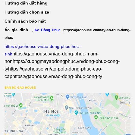
Hướng dẫn đặt hàng
Hướng dẫn chọn size
Chính sách bảo mật
Áo gia đình
,
Áo Đồng Phục
,
https://gaohouse.vn/may-ao-thun-dong-
phuc
https://gaohouse.vn/ao-dong-phuc-hoc-
https://gaohouse.vn/ao-dong-phuc-mam-
sinh
non
https://xuongmayaodongphuc.vn/dong-phuc-cong-
ty
https://gaohouse.vn/ao-polo-dong-phuc-cao-
cap
https://gaohouse.vn/ao-dong-phuc-cong-ty
BẢN ĐỒ GẠO HOUSE