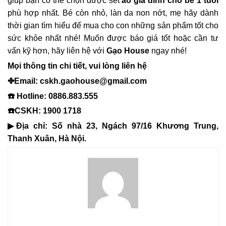
giúp bạn có thể chọn được set
áo gia đình
cho bé 1 tuổi
phù hợp nhất. Bé còn nhỏ, làn da non nớt, mẹ hãy dành
thời gian tìm hiểu để mua cho con những sản phẩm tốt cho
sức khỏe nhất nhé! Muốn được báo giá tốt hoặc cần tư
vấn kỹ hơn, hãy liên hệ với
Gạo House
ngay nhé!
Mọi thông tin chi tiết, vui lòng liên hệ
✤Email: cskh.gaohouse@gmail.com
☎️ Hotline: 0886.883.555
☎️CSKH: 1900 1718
▶Địa chỉ: Số nhà 23, Ngách 97/16 Khương Trung,
Thanh Xuân, Hà Nội.