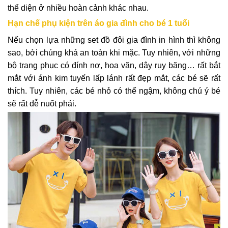
thể diện ở nhiều hoàn cảnh khác nhau.
Hạn chế phụ kiện trên áo gia đình cho bé 1 tuổi
Nếu chọn lựa những set đồ đôi gia đình in hình thì không
sao, bởi chúng khá an toàn khi mặc. Tuy nhiên, với những
bộ trang phục có đính nơ, hoa văn, dây ruy băng… rất bắt
mắt với ánh kim tuyến lấp lánh rất đẹp mắt, các bé sẽ rất
thích. Tuy nhiên, các bé nhỏ có thể ngậm, không chú ý bé
sẽ rất dễ nuốt phải.