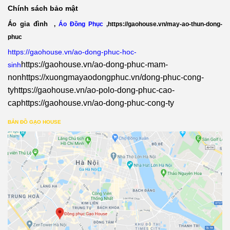
Chính sách bảo mật
Áo gia đình
,
Áo Đồng Phục
,
https://gaohouse.vn/may-ao-thun-dong-
phuc
https://gaohouse.vn/ao-dong-phuc-hoc-
https://gaohouse.vn/ao-dong-phuc-mam-
sinh
non
https://xuongmayaodongphuc.vn/dong-phuc-cong-
ty
https://gaohouse.vn/ao-polo-dong-phuc-cao-
cap
https://gaohouse.vn/ao-dong-phuc-cong-ty
BẢN ĐỒ GẠO HOUSE