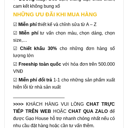
cam kết không bung xổ
NHỮNG ƯU ĐÃI KHI MUA HÀNG
☑
Miễn phí
thiết kế và chỉnh sửa từ A – Z
☑
Miễn phí
tư vấn chọn màu, chọn dáng, chọn
size,…
☑
Chiết khấu 30%
cho những đơn hàng số
lượng lớn
☑
Freeship toàn quốc
với hóa đơn trên 500.000
VNĐ
☑
Miễn phí đổi trả
1-1 cho những sản phẩm xuất
hiện lỗi từ nhà sản xuất
____________________
>>>>
KHÁCH HÀNG VUI LÒNG
CHAT TRỰC
TIẾP TRÊN WEB
HOẶC
CHAT QUA ZALO
để
được Gạo House hỗ trợ nhanh chóng nhất nếu có
nhu cầu đặt hàng hoặc cần tư vấn thêm.