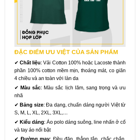
ĐẶC ĐIỂM ƯU VIỆT CỦA SẢN PHẨM
✔
Chất liệu
: Vải Cotton 100% hoặc Lacoste thành
phần 100% cotton mềm mịn, thoáng mát, co giãn
4 chiều và an toàn với làn da
✔
Màu sắc
: Màu sắc lịch lãm, sang trọng và ưu
nhã
✔
Bảng size
: Đa dạng, chuẩn dáng người Việt từ
S, M, L, XL, 2XL, 3XL,…
✔
Kiểu dáng
: Áo polo dáng suông, line nhấn ở cổ
và tay áo nổi bật
✔
Đường may
: Đều đặn, thẳng tắp, chắc chắn,