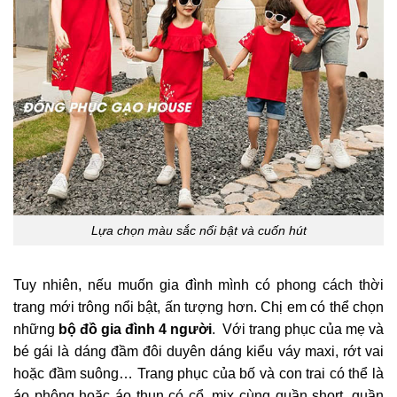
Lựa chọn màu sắc nổi bật và cuốn hút
Tuy nhiên, nếu muốn gia đình mình có phong cách thời
trang mới trông nổi bật, ấn tượng hơn. Chị em có thể chọn
những
bộ đồ gia đình 4 người
. Với trang phục của mẹ và
bé gái là dáng đầm đôi duyên dáng kiểu váy maxi, rớt vai
hoặc đầm suông… Trang phục của bố và con trai có thể là
áo phông hoặc áo thun có cổ, mix cùng quần short, quần