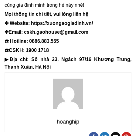
cùng gia đình mình trong hè này nhé!
Mọi thông tin chi tiết, vui lòng liên hệ
✤ Website: https://xuongaogiadinh.vn/
✤Email: cskh.gaohouse@gmail.com
☎️ Hotline: 0886.883.555
☎️CSKH: 1900 1718
▶Địa chỉ: Số nhà 23, Ngách 97/16 Khương Trung,
Thanh Xuân, Hà Nội
hoanghip