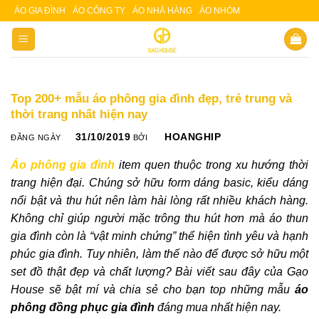
Skip
ÁO GIA ĐÌNH
ÁO CÔNG TY
ÁO NHÀ HÀNG
ÁO NHÓM
Slot 5000
Slot pulsa
to
content
Top 200+ mẫu áo phông gia đình đẹp, trẻ trung và
thời trang nhất hiện nay
31/10/2019
HOANGHIP
ĐĂNG NGÀY
BỞI
Áo phông gia đình
item quen thuộc trong xu hướng thời
trang hiện đại. Chúng sở hữu form dáng basic, kiểu dáng
nổi bật và thu hút nên làm hài lòng rất nhiều khách hàng.
Không chỉ giúp người mặc trông thu hút hơn mà áo thun
gia đình còn là “vật minh chứng” thể hiện tình yêu và hạnh
phúc gia đình. Tuy nhiên, làm thế nào để được sở hữu một
set đồ thật đẹp và chất lượng? Bài viết sau đây của Gạo
House sẽ bật mí và chia sẻ cho bạn top những mẫu
áo
phông đồng phục gia đình
đáng mua nhất hiện nay.