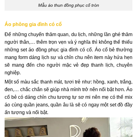
Mẫu áo thun đồng phục cổ tròn
Áo phông gia đình có cổ
Để những chuyến thăm quan, du lịch, những lần ghé thăm
người thân,… thêm trọn vẹn và ý nghĩa thì không thể thiếu
những set áo đồng phục gia đình có cổ. Áo cổ bẻ thường
mang form dáng lịch sự và chỉn chu nên item này hứa hẹn
sẽ mang đến cho người mặc vẻ đẹp thanh lịch, chuyên
nghiệp.
Một số màu sắc thanh mát, tươi trẻ như: hồng, xanh, trắng,
đen,… chắc chắn sẽ giúp nhà mình trở nên nổi bật hơn. Áo
cổ bẻ có dáng chỉn chu tương tự sơ mi nên mẹ có thể mix
áo cùng quần jeans, quần âu là sẽ có ngay một set đồ đầy
ấn tượng và nổi bật.