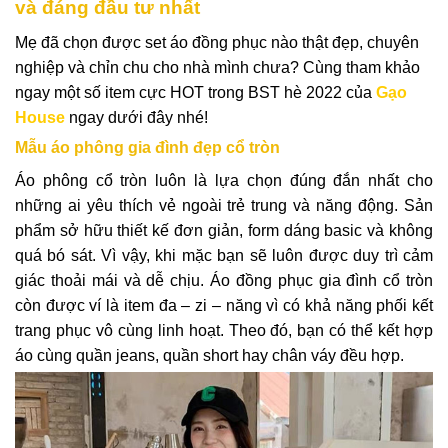
và đáng đầu tư nhất
Mẹ đã chọn được set áo đồng phục nào thật đẹp, chuyên
nghiệp và chỉn chu cho nhà mình chưa? Cùng tham khảo
ngay một số item cực HOT trong BST hè 2022 của
Gạo
House
ngay dưới đây nhé!
Mẫu áo phông gia đình đẹp cổ tròn
Áo phông cổ tròn luôn là lựa chọn đúng đắn nhất cho
những ai yêu thích vẻ ngoài trẻ trung và năng động. Sản
phẩm sở hữu thiết kế đơn giản, form dáng basic và không
quá bó sát. Vì vậy, khi mặc bạn sẽ luôn được duy trì cảm
giác thoải mái và dễ chịu. Áo đồng phục gia đình cổ tròn
còn được ví là item đa – zi – năng vì có khả năng phối kết
trang phục vô cùng linh hoạt. Theo đó, bạn có thể kết hợp
áo cùng quần jeans, quần short hay chân váy đều hợp.