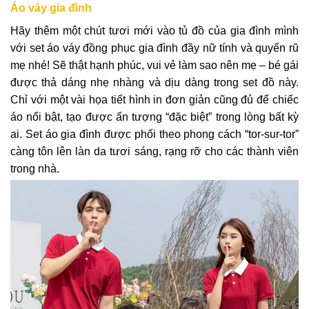
Áo váy gia đình
Hãy thêm một chút tươi mới vào tủ đồ của gia đình mình
với set áo váy đồng phục gia đình đầy nữ tính và quyến rũ
mẹ nhé! Sẽ thật hạnh phúc, vui vẻ làm sao nên mẹ – bé gái
được thả dáng nhẹ nhàng và dịu dàng trong set đồ này.
Chỉ với một vài họa tiết hình in đơn giản cũng đủ để chiếc
áo nổi bật, tạo được ấn tượng “đặc biệt” trong lòng bất kỳ
ai. Set áo gia đình được phối theo phong cách “tor-sur-tor”
càng tôn lên làn da tươi sáng, rạng rỡ cho các thành viên
trong nhà.