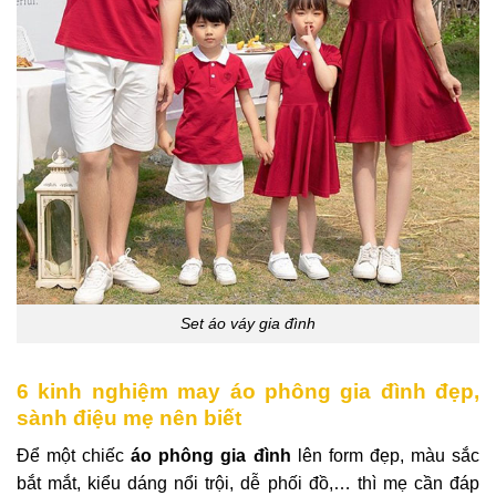
Set áo váy gia đình
6 kinh nghiệm may áo phông gia đình đẹp,
sành điệu mẹ nên biết
Để một chiếc
áo phông gia đình
lên form đẹp, màu sắc
bắt mắt, kiểu dáng nổi trội, dễ phối đồ,… thì mẹ cần đáp