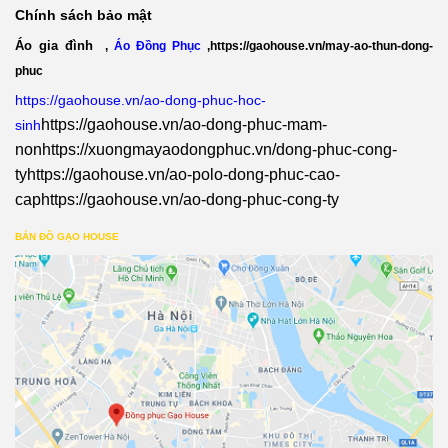
Chính sách bảo mật
Áo gia đình
,
Áo Đồng Phục
,
https://gaohouse.vn/may-ao-thun-dong-
phuc
https://gaohouse.vn/ao-dong-phuc-hoc-
https://gaohouse.vn/ao-dong-phuc-mam-
sinh
non
https://xuongmayaodongphuc.vn/dong-phuc-cong-
ty
https://gaohouse.vn/ao-polo-dong-phuc-cao-
cap
https://gaohouse.vn/ao-dong-phuc-cong-ty
BẢN ĐỒ GẠO HOUSE