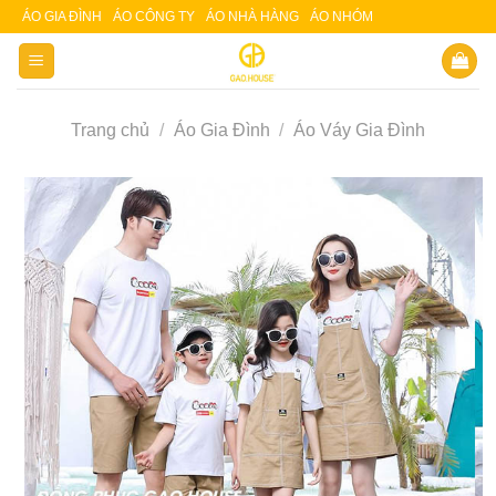
Skip
ÁO GIA ĐÌNH
ÁO CÔNG TY
ÁO NHÀ HÀNG
ÁO NHÓM
Slot 5000
Slot pulsa
to
content
Trang chủ
/
Áo Gia Đình
/
Áo Váy Gia Đình