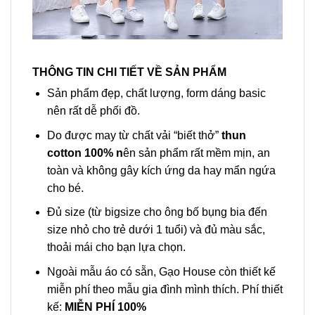
THÔNG TIN CHI TIẾT VỀ SẢN PHẨM
Sản phẩm đẹp, chất lượng, form dáng basic
nên rất dễ phối đồ.
Do được may từ chất vải “biết thở”
thun
cotton 100% n
ên sản phẩm rất mềm mịn, an
toàn và không gây kích ứng da hay mẩn ngứa
cho bé.
Đủ size (từ bigsize cho ông bố bụng bia đến
size nhỏ cho trẻ dưới 1 tuổi) và đủ màu sắc,
thoải mái cho bạn lựa chọn.
Ngoài mẫu áo có sẵn, Gạo House còn thiết kế
miễn phí theo mẫu gia đình mình thích. Phí thiết
kế:
MIỄN PHÍ 100%