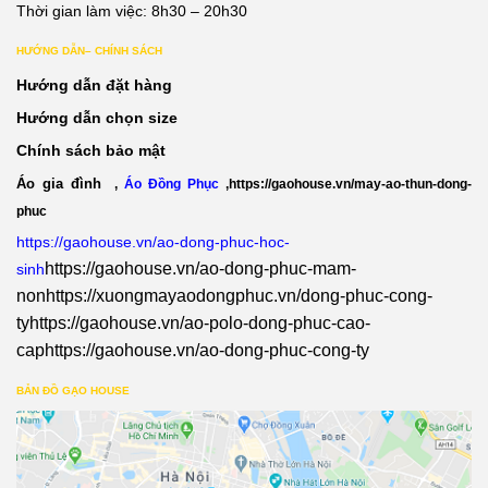
Thời gian làm việc: 8h30 – 20h30
HƯỚNG DẪN– CHÍNH SÁCH
Hướng dẫn đặt hàng
Hướng dẫn chọn size
Chính sách bảo mật
Áo gia đình
,
Áo Đồng Phục
,
https://gaohouse.vn/may-ao-thun-dong-
phuc
https://gaohouse.vn/ao-dong-phuc-hoc-
https://gaohouse.vn/ao-dong-phuc-mam-
sinh
non
https://xuongmayaodongphuc.vn/dong-phuc-cong-
ty
https://gaohouse.vn/ao-polo-dong-phuc-cao-
cap
https://gaohouse.vn/ao-dong-phuc-cong-ty
BẢN ĐỒ GẠO HOUSE