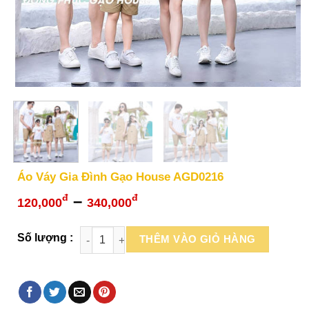
Áo Váy Gia Đình Gạo House AGD0216
Khoảng
–
đ
đ
120,000
340,000
giá:
từ
THÊM VÀO GIỎ HÀNG
120,000đ
đến
340,000đ