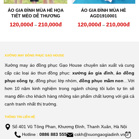
ÁO GIA ĐÌNH MÙA HÈ HỌA
ÁO GIA ĐÌNH MÙA HÈ
TIẾT MÈO DỄ THƯƠNG
AGD1910001
120,000
đ
210,000
đ
120,000
đ
210,000
đ
oảng
Khoảng
Kho
–
–
:
giá:
giá:
từ
từ
0,000đ
120,000đ
120,
XƯỞNG MAY ĐỒNG PHỤC GẠO HOUSE
n
đến
đến
Xưởng may áo đồng phục Gạo House chuyên sản xuất và cung
0,000đ
210,000đ
210,
cấp các loại áo thun đồng phục:
xưởng áo gia đình
,
áo đồng
phục công ty
, đồng phục lớp nhóm,
đồng phục mầm non
…Với
hơn 10 năm kinh nghiệm trong ngành chúng tôi luôn tự tin sẽ
mang đến cho khách hàng những sản phẩm chất lượng với giá cả
cạnh tranh nhất thị trường.
THÔNG TIN LIÊN HỆ
Số 401 Vũ Tông Phan, Khương Đình, Thanh Xuân, Hà Nội
Hotline :
0886 883 555
cskh@xuongaogiadinh.vn