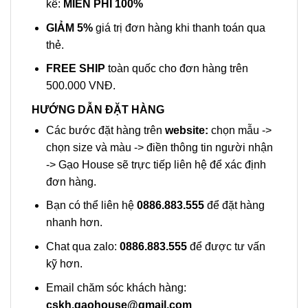
kế:
MIỄN PHÍ 100%
GIẢM 5%
giá trị đơn hàng khi thanh toán qua
thẻ.
FREE SHIP
toàn quốc cho đơn hàng trên
500.000 VNĐ.
HƯỚNG DẪN ĐẶT HÀNG
Các bước đặt hàng trên
website:
chọn mẫu
->
chọn size và màu -> điền thông tin người nhận
-> Gạo House sẽ trực tiếp liên hệ để xác định
đơn hàng.
Bạn có thể liên hệ
0886.883.555
để đặt hàng
nhanh hơn.
Chat qua zalo:
0886.883.555
để được tư vấn
kỹ hơn.
Email chăm sóc khách hàng:
cskh.gaohouse@gmail.com