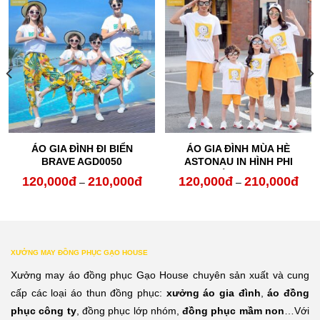
ÁO GIA ĐÌNH ĐI BIỂN
ÁO GIA ĐÌNH MÙA HÈ
BRAVE AGD0050
ASTONAU IN HÌNH PHI
HÀNH GIA
120,000
đ
210,000
đ
120,000
đ
210,000
đ
oảng
Khoảng
Kho
–
–
:
giá:
giá:
từ
từ
0,000đ
120,000đ
120,
XƯỞNG MAY ĐỒNG PHỤC GẠO HOUSE
n
đến
đến
Xưởng may áo đồng phục Gạo House chuyên sản xuất và cung
0,000đ
210,000đ
210,
cấp các loại áo thun đồng phục:
xưởng áo gia đình
,
áo đồng
phục công ty
, đồng phục lớp nhóm,
đồng phục mầm non
…Với