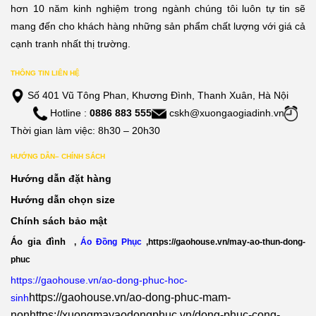
hơn 10 năm kinh nghiệm trong ngành chúng tôi luôn tự tin sẽ
mang đến cho khách hàng những sản phẩm chất lượng với giá cả
cạnh tranh nhất thị trường.
THÔNG TIN LIÊN HỆ
Số 401 Vũ Tông Phan, Khương Đình, Thanh Xuân, Hà Nội
Hotline :
0886 883 555
cskh@xuongaogiadinh.vn
Thời gian làm việc: 8h30 – 20h30
HƯỚNG DẪN– CHÍNH SÁCH
Hướng dẫn đặt hàng
Hướng dẫn chọn size
Chính sách bảo mật
Áo gia đình
,
Áo Đồng Phục
,
https://gaohouse.vn/may-ao-thun-dong-
phuc
https://gaohouse.vn/ao-dong-phuc-hoc-
https://gaohouse.vn/ao-dong-phuc-mam-
sinh
non
https://xuongmayaodongphuc.vn/dong-phuc-cong-