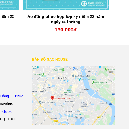
niệm 25
Áo đồng phục họp lớp kỷ niệm 22 năm
ngày ra trường
130,000
đ
BẢN ĐỒ GẠO HOUSE
Đồng Phục
ong-phuc
uc-hoc-
ong-phuc-