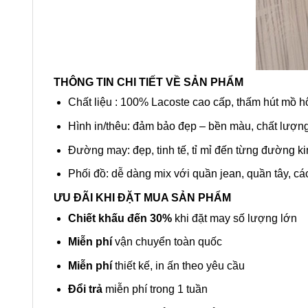
THÔNG TIN CHI TIẾT VỀ SẢN PHẨM
Chất liệu : 100% Lacoste cao cấp, thấm hút mồ hôi
Hình in/thêu: đảm bảo đẹp – bền màu, chất lượng
Đường may: đẹp, tinh tế, tỉ mỉ đến từng đường k
Phối đồ: dễ dàng mix với quần jean, quần tây, cá
ƯU ĐÃI KHI ĐẶT MUA SẢN PHẨM
Chiết khấu đến 30%
khi đặt may số lượng lớn
Miễn phí
vận chuyển toàn quốc
Miễn phí
thiết kế, in ấn theo yêu cầu
Đổi trả
miễn phí trong 1 tuần