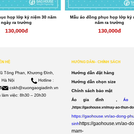
ục họp lớp kỷ niệm 30 năm
Mẫu áo đồng phục họp lớp kỷ 
ngày ra trường
năm ra trường
130,000
đ
130,000
đ
IÊN HỆ
HƯỚNG DẪN– CHÍNH SÁCH
ũ Tông Phan, Khương Đình,
Hướng dẫn đặt hàng
 Hà Nội
Hotline :
Hướng dẫn chọn size
5
cskh@xuongaogiadinh.vn
Chính sách bảo mật
 làm việc: 8h30 – 20h30
Áo gia đình
,
Áo 
,
https://gaohouse.vn/may-ao-thun-d
https://gaohouse.vn/ao-dong-ph
https://gaohouse.vn/ao-d
sinh
mam-