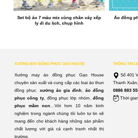
ng
Set bộ áo 7 màu mix cùng chân váy xếp
Áo đồng ph
ly đi du lịch, chụp hình
XƯỞNG MAY ĐỒNG PHỤC GẠO HOUSE
THÔNG TIN L
Xưởng may áo đồng phục Gạo House
Số 401 V
chuyên sản xuất và cung cấp các loại áo thun
Thanh Xuân,
đồng phục:
xưởng áo gia đình
,
áo đồng
0886 883 55
phục công ty
, đồng phục lớp nhóm,
đồng
Thời gian
phục mầm non
…Với hơn 10 năm kinh
nghiệm trong ngành chúng tôi luôn tự tin sẽ
mang đến cho khách hàng những sản phẩm
chất lượng với giá cả cạnh tranh nhất thị
trường.