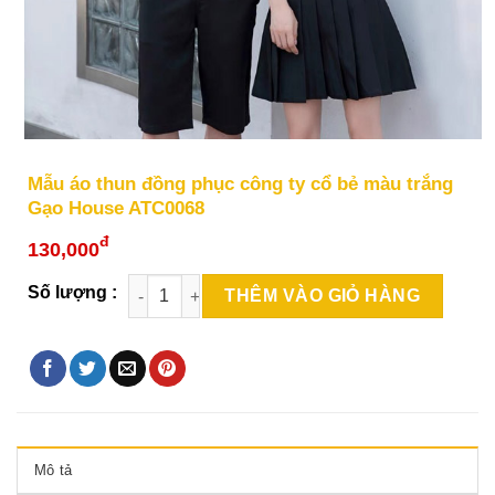
Mẫu áo thun đồng phục công ty cổ bẻ màu trắng
Gạo House ATC0068
đ
130,000
THÊM VÀO GIỎ HÀNG
Mô tả