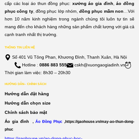
cấp các loại áo thun đồng phục:
xưởng áo gia đình
,
áo đồng
phục công ty
, đồng phục lớp nhóm,
đồng phục mầm non
…Với
hơn 10 năm kinh nghiệm trong ngành chúng tôi luôn tự tin sẽ
mang đến cho khách hàng những sản phẩm chất lượng với giá cả
cạnh tranh nhất thị trường.
THÔNG TIN LIÊN HỆ
Số 401 Vũ Tông Phan, Khương Đình, Thanh Xuân, Hà Nội
Hotline :
0886 883 555
cskh@xuongaogiadinh.vn
Thời gian làm việc: 8h30 – 20h30
HƯỚNG DẪN– CHÍNH SÁCH
Hướng dẫn đặt hàng
Hướng dẫn chọn size
Chính sách bảo mật
Áo gia đình
,
Áo Đồng Phục
,
https://gaohouse.vn/may-ao-thun-dong-
phuc
https://gaohouse.vn/ao-dong-phuc-hoc-