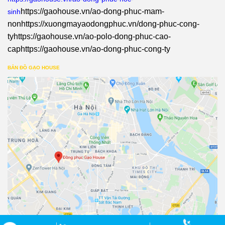
https://gaohouse.vn/ao-dong-phuc-mam-
sinh
non
https://xuongmayaodongphuc.vn/dong-phuc-cong-
ty
https://gaohouse.vn/ao-polo-dong-phuc-cao-
cap
https://gaohouse.vn/ao-dong-phuc-cong-ty
BẢN ĐỒ GẠO HOUSE