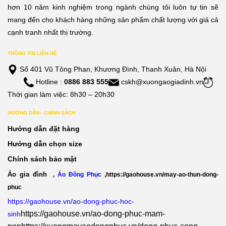
hơn 10 năm kinh nghiệm trong ngành chúng tôi luôn tự tin sẽ
mang đến cho khách hàng những sản phẩm chất lượng với giá cả
cạnh tranh nhất thị trường.
THÔNG TIN LIÊN HỆ
Số 401 Vũ Tông Phan, Khương Đình, Thanh Xuân, Hà Nội
Hotline :
0886 883 555
cskh@xuongaogiadinh.vn
Thời gian làm việc: 8h30 – 20h30
HƯỚNG DẪN– CHÍNH SÁCH
Hướng dẫn đặt hàng
Hướng dẫn chọn size
Chính sách bảo mật
Áo gia đình
,
Áo Đồng Phục
,
https://gaohouse.vn/may-ao-thun-dong-
phuc
https://gaohouse.vn/ao-dong-phuc-hoc-
https://gaohouse.vn/ao-dong-phuc-mam-
sinh