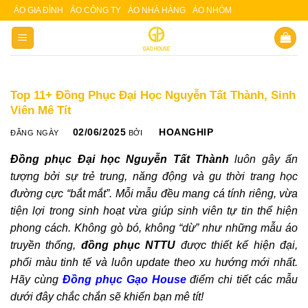
Skip
ÁO GIA ĐÌNH
ÁO CÔNG TY
ÁO NHÀ HÀNG
ÁO NHÓM
Slot 5000
Slot pulsa
situs slot
to
content
Top 11+ Đồng Phục Đại Học Nguyễn Tất Thành, Sinh
Viên Mê Tít
02/06/2025
HOANGHIP
ĐĂNG NGÀY
BỞI
Đồng phục Đại học Nguyễn Tất Thành
luôn gây ấn
tượng bởi sự trẻ trung, năng động và gu thời trang học
đường cực “bắt mắt”. Mỗi mẫu đều mang cá tính riêng, vừa
tiện lợi trong sinh hoạt vừa giúp sinh viên tự tin thể hiện
phong cách. Không gò bó, không “dừ” như những mẫu áo
truyền thống,
đồng phục NTTU
được thiết kế hiện đại,
phối màu tinh tế và luôn update theo xu hướng mới nhất.
Hãy cùng
Đồng phục Gạo House
điểm chi tiết các mẫu
dưới đây chắc chắn sẽ khiến bạn mê tít!